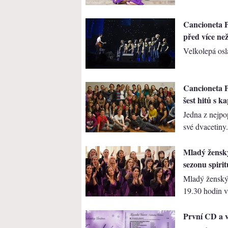
Cancioneta P
před více než
Velkolepá osl
Cancioneta P
šest hitů s k
Jedna z nejpo
své dvacetiny.
Mladý ženský
sezonu spirit
Mladý ženský 
19.30 hodin v.
První CD a 