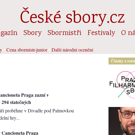
České sbory.cz
gazín
Sbory
Sbormistři
Festivaly
O n
y
•
Cena sbormistr-junior
•
Další národní ocenění
Články z osta
ancioneta Praga zazní v
e 294 statečných
září proběhne v Divadle pod Palmovkou
elní hry...
r Cancioneta Praga