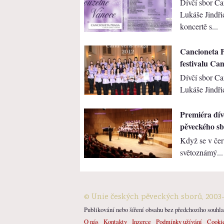
Dívčí sbor Ca
Lukáše Jindři
koncertě s...
Cancioneta 
festivalu Can
Dívčí sbor Ca
Lukáše Jindřic
Premiéra dív
pěveckého s
Když se v čer
světoznámý...
© Unie českých pěveckých sborů, 2003
Publikování nebo šíření obsahu bez předchozího souhlas
O nás
Kontakty
Inzerce
Podmínky užívání
Cooki