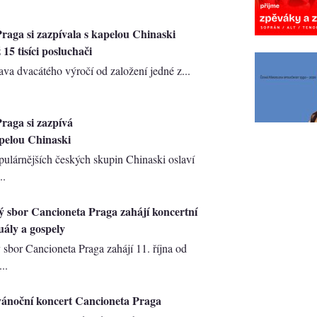
raga si zazpívala s kapelou Chinaski
 15 tisíci posluchači
ava dvacátého výročí od založení jedné z...
raga si zazpívá
apelou Chinaski
pulárnějších českých skupin Chinaski oslaví
..
 sbor Cancioneta Praga zahájí koncertní
uály a gospely
sbor Cancioneta Praga zahájí 11. října od
..
vánoční koncert Cancioneta Praga