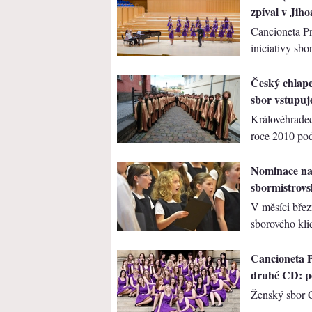
zpíval v Jiho
Cancioneta Pr
iniciativy sbor
Český chlap
sbor vstupuj
Královéhradec
roce 2010 pod
Nominace na 
sbormistrovs
V měsíci břez
sborového klid
Cancioneta 
druhé CD: po
Ženský sbor 