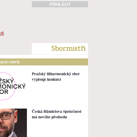
PŘIHLÁSIT
ás
Sbormistři
tních rubrik
Pražský filharmonický sbor
vypisuje konkurz
Česká Händelova Společnost
má nového předsedu