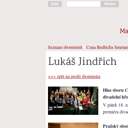
Hledat
ENG
Ma
Seznam sbormistrů
•
Cena Bedřicha Smetan
Lukáš Jindřich
<<< zpět na profil sbormistra
Hlas sboru C
divadelní hř
V pátek 18. 
premiéra divad
Pražský sbo