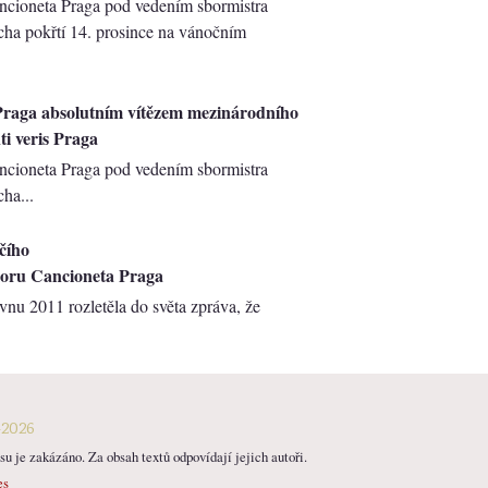
ncioneta Praga pod vedením sbormistra
cha pokřtí 14. prosince na vánočním
Praga absolutním vítězem mezinárodního
ti veris Praga
ncioneta Praga pod vedením sbormistra
ha...
čího
boru Cancioneta Praga
vnu 2011 rozletěla do světa zpráva, že
-2026
u je zakázáno. Za obsah textů odpovídají jejich autoři.
es