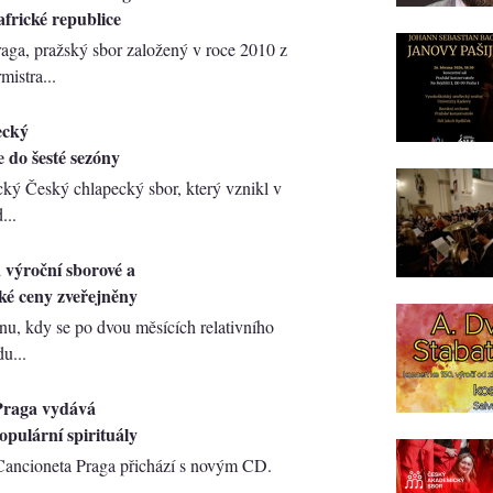
africké republice
aga, pražský sbor založený v roce 2010 z
mistra...
ecký
e do šesté sezóny
ký Český chlapecký sbor, který vznikl v
...
výroční sborové a
ké ceny zveřejněny
nu, kdy se po dvou měsících relativního
u...
Praga vydává
pulární spirituály
Cancioneta Praga přichází s novým CD.