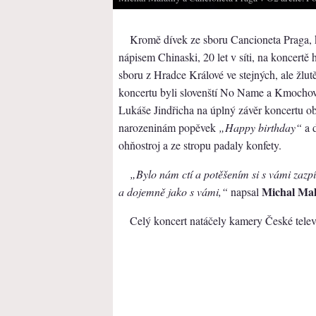
Kromě dívek ze sboru Cancioneta Praga, k
nápisem Chinaski, 20 let v síti, na koncertě
sboru z Hradce Králové ve stejných, ale žlu
koncertu byli slovenští No Name a Kmochov
Lukáše Jindřicha na úplný závěr koncertu ob
narozeninám popěvek
„Happy birthday“
a 
ohňostroj a ze stropu padaly konfety.
„Bylo nám ctí a potěšením si s vámi zazpí
Michal Ma
a dojemně jako s vámi,“
napsal
Celý koncert natáčely kamery České telev