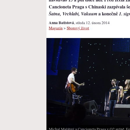
Cancioneta Praga s Chinaski zazpívala še
a konečně
Šatnu, Vrchlabí, Vakuum
1. sig
Anna Batistová
, středa 12. února 2014
Magazín
>
Sborový život
Michal Malátný a Cancioneta Praga v O2 aréně. F