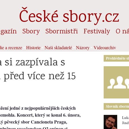
České sbory.cz
gazín
Sbory
Sbormistři
Festivaly
O n
ie a recenze
•
Historie
•
Naši skladatelé
•
Názory
•
Videoarchiv
si zazpívala s
Prohlédněte s
před více než 15
Slovník sborm
ožení jedné z nejpopulárnějších českých
nemohla. Koncert, který se konal 6. února,
Luk
ský pěvecký sbor
Cancioneta Praga
,
Jind
a zaplněnou vysočanskou O2 arénou si