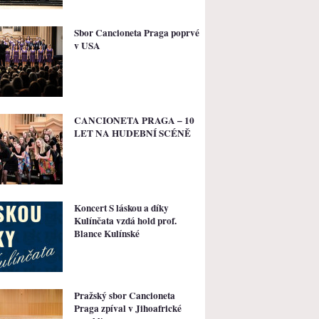
Sbor Cancioneta Praga poprvé
v USA
CANCIONETA PRAGA – 10
LET NA HUDEBNÍ SCÉNĚ
Koncert S láskou a díky
Kulínčata vzdá hold prof.
Blance Kulínské
Pražský sbor Cancioneta
Praga zpíval v Jihoafrické