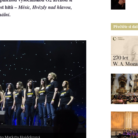
st hitů –
Měsíc, Hvězdy nad hlavou,
.
nální
Přečtěte si da
oto Markéta Hoidekrová