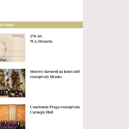
lší články
270. let
W.A.Mozarta
Sborové slavnosti na konci září
rozezpívaly Hradec
Cancioneta Praga rozezpívala
Carnegie Hall