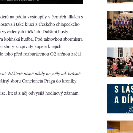
teré na pódiu vystoupily v černých tílkách s
 hostovali také kluci z Českého chlapeckého
tě vyvedených tričkách. Dalšími hosty
a kolínská hudba. Pod taktovkou sbormistra
a sbory zazpívaly kapele k jejich
do toho před rozburácenou O2 arénou začal
vat. Některé písně nikdy nezněly tak krásně
látný
sboru Cancioneta Praga do kroniky.
ize, která z něj odvysílá hodinový záznam.