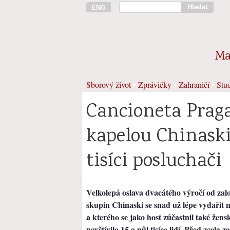
Hledat
ENG
Ma
Sborový život
•
Zprávičky
•
Zahraničí
•
Stud
Cancioneta Praga 
kapelou Chinaski 
tisíci posluchači
Velkolepá oslava dvacátého výročí od zal
skupin
Chinaski
se snad už lépe vydařit 
a kterého se jako host zúčastnil také žen
navštívilo 15 a půl tisíce lidí. Před zcel