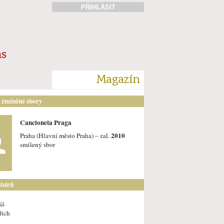
PŘIHLÁSIT
ás
Magazín
i zmíněné sbory
Cancioneta Praga
2010
Praha (Hlavní město Praha) – zal.
smíšený sbor
istrů
áš
řich