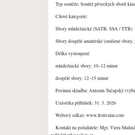
Typ soutěže: Soutěž pěveckých sborů kla
Cílové kategorie:
Sbory mládežnické (SATB, SSA / TTB)
Sbory dospělé amatérské (smíšené sbory,
Délka vystoupení:
mládežnické sbory: 10–12 minut
dospělé sbory: 12–15 minut
Povinná skladba: Antonín Tučapský (výběr
Uzávěrka přihlášek: 31. 3. 2026
Webový odkaz: www.festivalat.com
Kontakt na pořadatele: Mgr. Viera Maňá
reditel@mksvyskov.cz