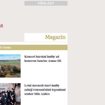
PŘIHLÁSIT
ás
Magazín
lší články
Koncert barokní hudby ad
honorem Sanctae Annae III.
Letní slavnosti staré hudby
zahájí renesančními legendami
soubor Stile Antico