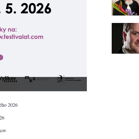
kého 2026
026
škov