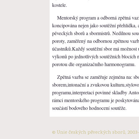
kostele.​
Mentorský program a odborná zpětná vaz
koncipována nejen jako soutěžní přehlídka, a
pěveckých sborů a sbormistrů. Nedílnou sou
poroty, zaměřený na odbornou zpětnou vazb
účastníků.Každý soutěžní sbor má možnost 
výkonů po jednotlivých soutěžních blocích n
porotou dle organizačního harmonogramu.
Zpětná vazba se zaměřuje zejména na: sbo
sborem,intonační a zvukovou kulturu,stylovo
programu,interpretaci povinné skladby Ant
rámci mentorského programu je poskytována
součástí bodového hodnocení soutěže.
© Unie českých pěveckých sborů, 2003