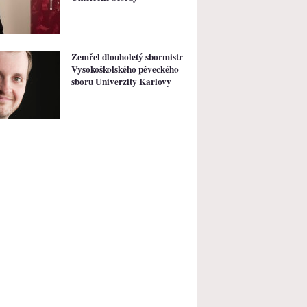
Zemřel dlouholetý sbormistr
Vysokoškolského pěveckého
sboru Univerzity Karlovy