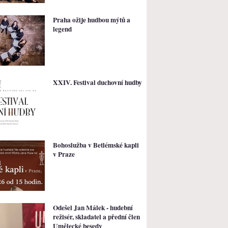
Praha ožije hudbou mýtů a
legend
XXIV. Festival duchovní hudby
Bohoslužba v Betlémské kapli
v Praze
Odešel Jan Málek - hudební
režisér, skladatel a přední člen
Umělecké besedy