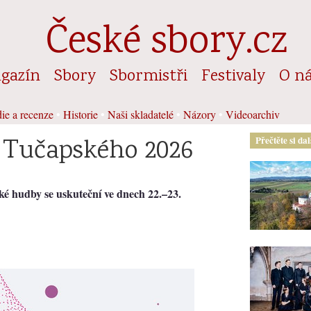
České sbory.cz
gazín
Sbory
Sbormistři
Festivaly
O n
ie a recenze
•
Historie
•
Naši skladatelé
•
Názory
•
Videoarchiv
 Tučapského 2026
Přečtěte si da
ké hudby se uskuteční ve dnech 22.–23.