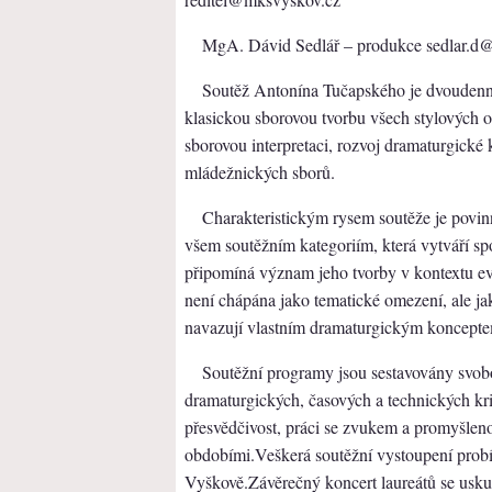
MgA. Dávid Sedlář – produkce sedlar.d@
Soutěž Antonína Tučapského je dvoudenn
klasickou sborovou tvorbu všech stylových o
sborovou interpretaci, rozvoj dramaturgické 
mládežnických sborů.
Charakteristickým rysem soutěže je povi
všem soutěžním kategoriím, která vytváří spo
připomíná význam jeho tvorby v kontextu e
není chápána jako tematické omezení, ale jak
navazují vlastním dramaturgickým koncept
Soutěžní programy jsou sestavovány svob
dramaturgických, časových a technických krit
přesvědčivost, práci se zvukem a promyšlen
obdobími.​Veškerá soutěžní vystoupení prob
Vyškově.Závěrečný koncert laureátů se usku