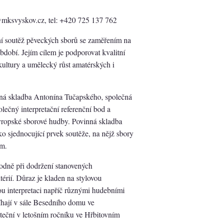
mksvyskov.cz, tel: +420 725 137 762
í soutěž pěveckých sborů se zaměřením na
bdobí. Jejím cílem je podporovat kvalitní
kultury a umělecký růst amatérských i
nná skladba Antonína Tučapského, společná
lečný interpretační referenční bod a
vropské sborové hudby. Povinná skladba
o sjednocující prvek soutěže, na nějž sbory
em.
odně při dodržení stanovených
érií. Důraz je kladen na stylovou
ou interpretaci napříč různými hudebními
íhají v sále Besedního domu ve
teční v letošním ročníku ve Hřbitovním