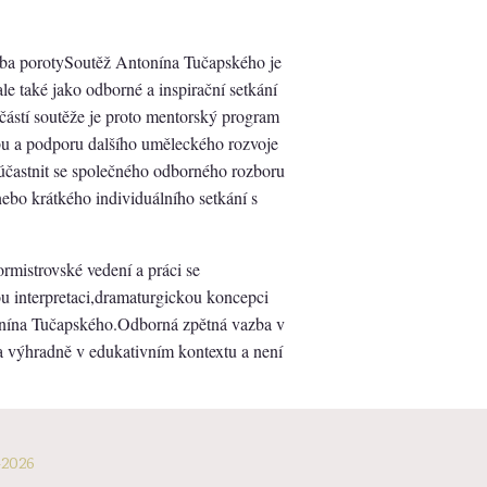
ba poroty​Soutěž Antonína Tučapského je
le také jako odborné a inspirační setkání
částí soutěže je proto mentorský program
u a podporu dalšího uměleckého rozvoje
účastnit se společného odborného rozboru
ebo krátkého individuálního setkání s
rmistrovské vedení a práci se
u interpretaci,dramaturgickou koncepci
onína Tučapského.Odborná zpětná vazba v
 výhradně v edukativním kontextu a není
-2026