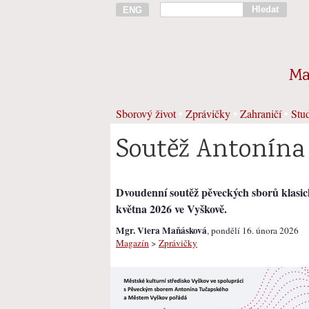
Hledat
ENG
Ma
Sborový život
•
Zprávičky
•
Zahraničí
•
Stud
Soutěž Antonína
Dvoudenní soutěž pěveckých sborů klasic
května 2026 ve Vyškově.
Mgr. Viera Maňásková
, pondělí 16. února 2026
Magazín
>
Zprávičky