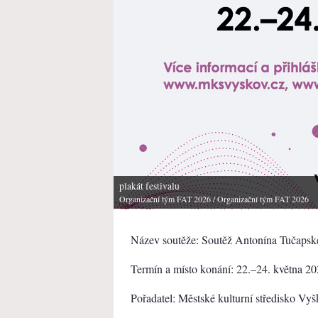
plakát festivalu
Organizační tým FAT 2026
/ Organizační tým FAT 2026
Název soutěže: Soutěž Antonína Tučaps
Termín a místo konání: 22.–24. května 2
Pořadatel: Městské kulturní středisko Vy