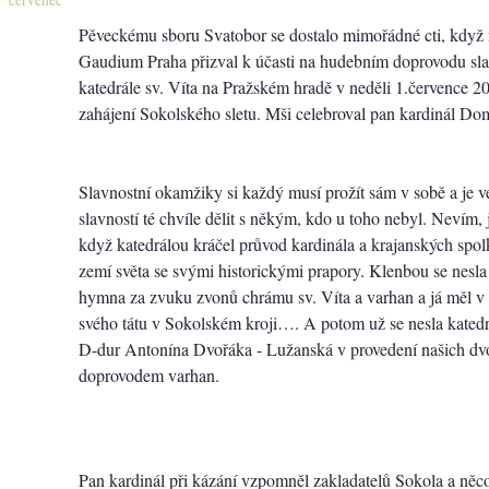
Pěveckému sboru Svatobor se dostalo mimořádné cti, když 
Gaudium Praha přizval k účasti na hudebním doprovodu sla
katedrále sv. Víta na Pražském hradě v neděli 1.července 201
zahájení Sokolského sletu. Mši celebroval pan kardinál Do
Slavnostní okamžiky si každý musí prožít sám v sobě a je ve
slavností té chvíle dělit s někým, kdo u toho nebyl. Nevím, 
když katedrálou kráčel průvod kardinála a krajanských sp
zemí světa se svými historickými prapory. Klenbou se nesl
hymna za zvuku zvonů chrámu sv. Víta a varhan a já měl v
svého tátu v Sokolském kroji…. A potom už se nesla kated
D-dur Antonína Dvořáka - Lužanská v provedení našich dvo
doprovodem varhan.
Pan kardinál při kázání vzpomněl zakladatelů Sokola a něc