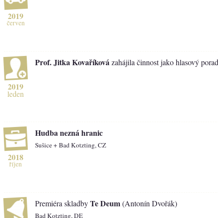
2019
červen
Prof. Jitka Kovaříková
zahájila činnost jako hlasový pora
2019
leden
Hudba nezná hranic
Sušice + Bad Kotzting, CZ
2018
říjen
Te Deum
Premiéra skladby
(Antonín Dvořák)
Bad Kotzting, DE