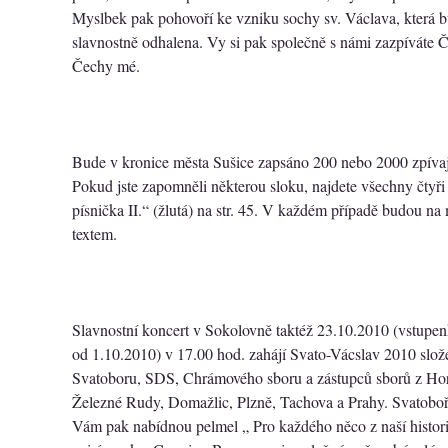
Myslbek pak pohovoří ke vzniku sochy sv. Václava, která b
slavnostně odhalena. Vy si pak společně s námi zazpíváte 
Čechy mé.
Bude v kronice města Sušice zapsáno 200 nebo 2000 zpívaj
Pokud jste zapomněli některou sloku, najdete všechny čtyři
písnička II.“ (žlutá) na str. 45. V každém případě budou na 
textem.
Slavnostní koncert v Sokolovně taktéž 23.10.2010 (vstup
od 1.10.2010) v 17.00 hod. zahájí Svato-Vácslav 2010 slo
Svatoboru, SDS, Chrámového sboru a zástupců sborů z Hor
Železné Rudy, Domažlic, Plzně, Tachova a Prahy. Svatoboři
Vám pak nabídnou pelmel „ Pro každého něco z naší histor