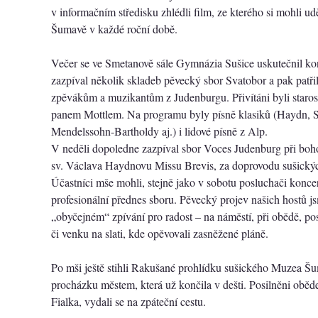
v informačním středisku zhlédli film, ze kterého si mohli ud
Šumavě v každé roční době.
Večer se ve Smetanově sále Gymnázia Sušice uskutečnil ko
zazpíval několik skladeb pěvecký sbor Svatobor a pak patř
zpěvákům a muzikantům z Judenburgu. Přivítáni byli staros
panem Mottlem. Na programu byly písně klasiků (Haydn, S
Mendelssohn-Bartholdy aj.) i lidové písně z Alp.
V neděli dopoledne zazpíval sbor Voces Judenburg při boho
sv. Václava Haydnovu Missu Brevis, za doprovodu sušický
Účastníci mše mohli, stejně jako v sobotu posluchači koncert
profesionální přednes sboru. Pěvecký projev našich hostů js
„obyčejném“ zpívání pro radost – na náměstí, při obědě, po
či venku na slati, kde opěvovali zasněžené pláně.
Po mši ještě stihli Rakušané prohlídku sušického Muzea Š
procházku městem, která už končila v dešti. Posilněni oběd
Fialka, vydali se na zpáteční cestu.