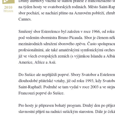
Druhý dubnový víkend se stanou přátelé z francouzského s
na týden hosty ve svatoborských rodinách. Město Saint-Rap
2010
březen
sbor pochází, se nachází přímo na Azurovém pobřeží, zhru
Cannes.
Smíšený sbor Esterelenco byl založen v roce 1966, od rok
pod vedením sbormistra Bruno Picauda. Sbor je členem něk
mezinárodních sdružení sborového zpěvu. Často spolupracu
profesionálními, ale také amatérskými symfonickými orches
již ve všech evropských zemích (s výjimkou Islandu a Albán
Americe, Africe a Asii.
Do Sušice ale nepřijíždí poprvé. Sbory Svatobor a Esteleren
dlouhodobé přátelské vztahy, již od roku 1993, kdy Svatobo
Saint-Raphaël. Podruhé se tam vydal v roce 2003 a ve stejné
Francouzi poprvé do Sušice.
Pro hosty je připraven bohatý program. Druhý den po příje
slavnostní přijetí na radnici sušickým starostou. Dále je ček