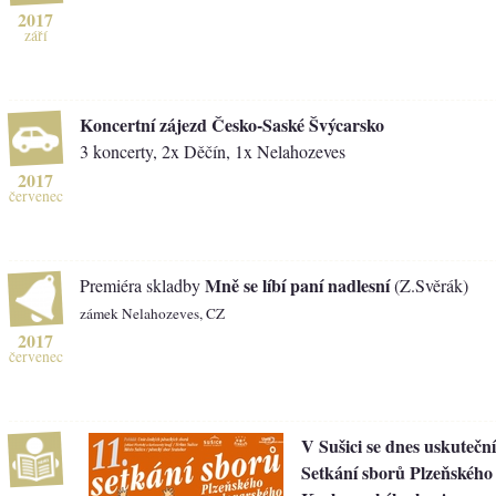
2017
září
Koncertní zájezd Česko-Saské Švýcarsko
3 koncerty, 2x Děčín, 1x Nelahozeves
2017
červenec
Mně se líbí paní nadlesní
Premiéra skladby
(Z.Svěrák)
zámek Nelahozeves, CZ
2017
červenec
V Sušici se dnes uskuteční
Setkání sborů Plzeňského