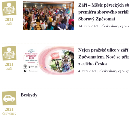
Září – Měsíc pěveckých sb
premiéra sborového seriál
Sborový Zpěvomat
2021
září
14. září 2021 |
Českésbory.cz > 
Nejen pražské ulice v září 
Zpěvomatem. Nově se přip
z celého Česka
2021
září
4. září 2021 |
Českésbory.cz > Z
Beskydy
2021
červenec