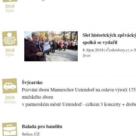
2018
říjen
Slet historických zpěváck
spolků se vydařil
2018
8. říjen 2018 |
Českésbory.cz > 
říjen
život
Švýcarsko
Pozvání sboru Mannerchor Uetendorf na oslavu výročí 175. 
mužského sboru
2018
červen
v partnerském městě Uetendorf - celkem 3 koncerty + drob
Balada pro banditu
Sušice, CZ