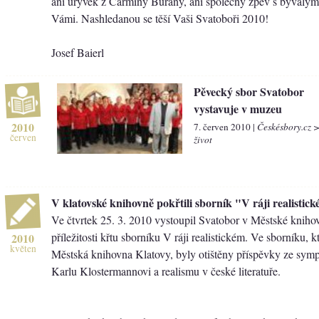
ani úryvek z Carminy Burany, ani společný zpěv s bývalým
Vámi. Nashledanou se těší Vaši Svatoboři 2010!
Josef Baierl
Pěvecký sbor Svatobor
vystavuje v muzeu
2010
7. červen 2010 |
Českésbory.cz 
červen
život
V klatovské knihovně pokřtili sborník "V ráji realistic
Ve čtvrtek 25. 3. 2010 vystoupil Svatobor v Městské kniho
příležitosti křtu sborníku V ráji realistickém. Ve sborníku, 
2010
květen
Městská knihovna Klatovy, byly otištěny příspěvky ze sym
Karlu Klostermannovi a realismu v české literatuře.