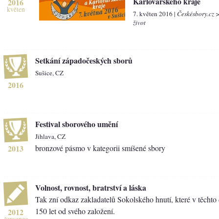
Karlovarského kraje
2016
květen
7. květen 2016 |
Českésbory.cz 
život
Setkání západočeských sborů
Sušice, CZ
2016
Festival sborového umění
Jihlava, CZ
2013
bronzové pásmo v kategorii smíšené sbory
Volnost, rovnost, bratrství a láska
Tak zní odkaz zakladatelů Sokolského hnutí, které v těchto
150 let od svého založení.
2012
červenec