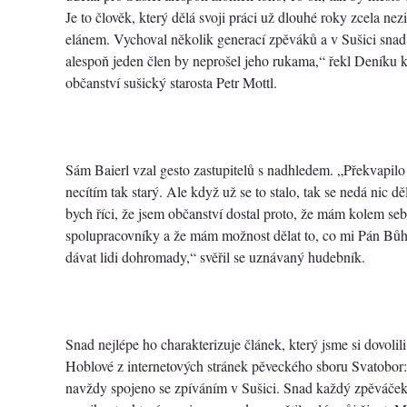
Je to člověk, který dělá svoji práci už dlouhé roky zcela nez
elánem. Vychoval několik generací zpěváků a v Sušici snad n
alespoň jeden člen by neprošel jeho rukama,“ řekl Deníku k
občanství sušický starosta Petr Mottl.
Sám Baierl vzal gesto zastupitelů s nadhledem. „Překvapilo 
necítím tak starý. Ale když už se to stalo, tak se nedá nic dě
bych říci, že jsem občanství dostal proto, že mám kolem sebe
spolupracovníky a že mám možnost dělat to, co mi Pán Bůh
dávat lidi dohromady,“ svěřil se uznávaný hudebník.
Snad nejlépe ho charakterizuje článek, který jsme si dovolili
Hoblové z internetových stránek pěveckého sboru Svatobor
navždy spojeno se zpíváním v Sušici. Snad každý zpěváček