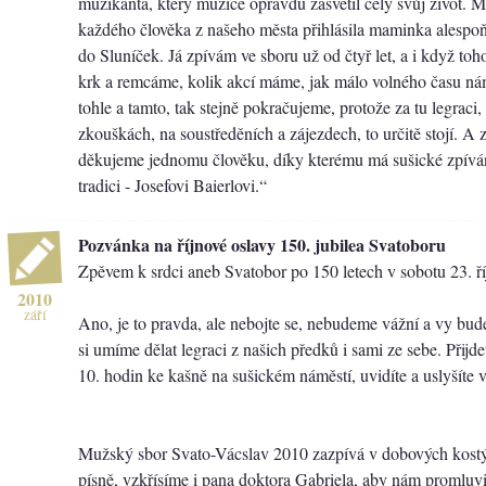
muzikanta, který muzice opravdu zasvětil celý svůj život. M
každého člověka z našeho města přihlásila maminka alesp
do Sluníček. Já zpívám ve sboru už od čtyř let, a i když t
krk a remcáme, kolik akcí máme, jak málo volného času ná
tohle a tamto, tak stejně pokračujeme, protože za tu legraci,
zkouškách, na soustředěních a zájezdech, to určitě stojí. A 
děkujeme jednomu člověku, díky kterému má sušické zpívá
tradici - Josefovi Baierlovi.“
Pozvánka na říjnové oslavy 150. jubilea Svatoboru
Zpěvem k srdci aneb Svatobor po 150 letech v sobotu 23. ř
2010
září
Ano, je to pravda, ale nebojte se, nebudeme vážní a vy bude
si umíme dělat legraci z našich předků i sami ze sebe. Přijde
10. hodin ke kašně na sušickém náměstí, uvidíte a uslyšíte 
Mužský sbor Svato-Vácslav 2010 zazpívá v dobových kost
písně, vzkřísíme i pana doktora Gabriela, aby nám promluvi