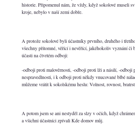
historie. Připomenul nám, že vždy, když sokolové museli svl
kroje, nebylo v naší zemi dobře.
A protože sokolové byli účastníky prvního, druhého i třetíh
všechny přítomné, věřící i nevěřící, jakéhokoliv vyznání či 
účasti na čtvrtém odboji:
-odboji proti malověrnosti, -odboji proti lži a násilí, -odboji 
nespravedlnosti, i k odboji proti někdy vnucované blbé nála
můžeme vrátit k sokolskému heslu: Volnost, rovnost, bratrstv
A potom jsem se ani nestyděl za slzy v očích, když chrám
a všichni účastníci zpívali Kde domov můj.