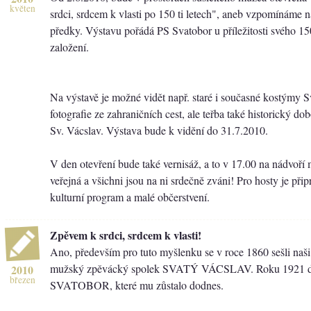
květen
srdci, srdcem k vlasti po 150 ti letech", aneb vzpomínáme na
předky. Výstavu pořádá PS Svatobor u příležitosti svého 15
založení.
Na výstavě je možné vidět např. staré i současné kostýmy S
fotografie ze zahraničních cest, ale teřba také historický d
Sv. Vácslav. Výstava bude k vidění do 31.7.2010.
V den otevření bude také vernisáž, a to v 17.00 na nádvoří 
veřejná a všichni jsou na ni srdečně zváni! Pro hosty je při
kulturní program a malé občerstvení.
Zpěvem k srdci, srdcem k vlasti!
Ano, především pro tuto myšlenku se v roce 1860 sešli naši p
mužský zpěvácký spolek SVATÝ VÁCSLAV. Roku 1921 do
2010
březen
SVATOBOR, které mu zůstalo dodnes.