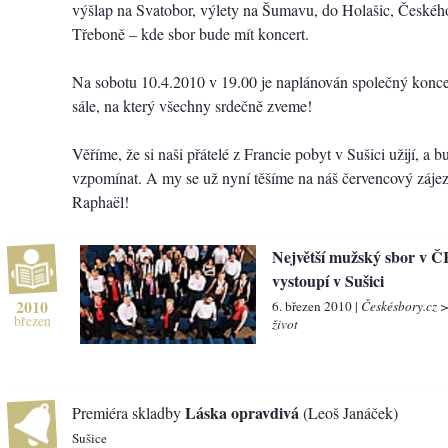
výšlap na Svatobor, výlety na Šumavu, do Holašic, Českéh
Třeboně – kde sbor bude mít koncert.
Na sobotu 10.4.2010 v 19.00 je naplánován společný konc
sále, na který všechny srdečně zveme!
Věříme, že si naši přátelé z Francie pobyt v Sušici užijí, a b
vzpomínat. A my se už nyní těšíme na náš červencový zájez
Raphaël!
Největší mužský sbor v Č
vystoupí v Sušici
2010
6. březen 2010 |
Českésbory.cz 
březen
život
Láska opravdivá
Premiéra skladby
(Leoš Janáček)
Sušice