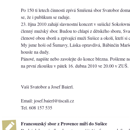
Po 150 ti letech činnosti zpívá Smíšená sbor Svatobor doma 
se, že i publikum se raduje.
23. října 2010 zahájí slavnostní koncert v sušické Sokolovn
členný mužský sbor. Budou to chlapi z dětského sboru, Sva
členové obou sborů a zpívající muži Sušice a okolí, kteří si 
My jsme hoši od Šumavy, Láska opravdivá, Bábinčin Marš
housle na dudy.
Pánové, napište nebo zavolejte do konce března. Pošleme 
na první zkoušku v pátek 16. dubna 2010 ve 20.00 v ZUŠ.
Vaši Svatobor a Josef Baierl.
Email: josef.baierl@tiscali.cz
Tel. 608 157 535
Francouzský sbor z Provence míří do Sušice