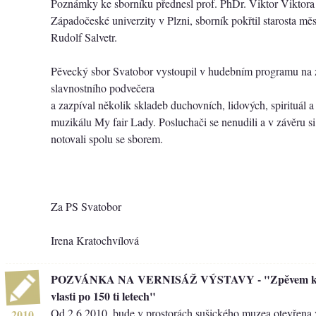
Poznámky ke sborníku přednesl prof. PhDr. Viktor Viktora 
Západočeské univerzity v Plzni, sborník pokřtil starosta mě
Rudolf Salvetr.
Pěvecký sbor Svatobor vystoupil v hudebním programu na 
slavnostního podvečera
a zazpíval několik skladeb duchovních, lidových, spirituál 
muzikálu My fair Lady. Posluchači se nenudili a v závěru 
notovali spolu se sborem.
Za PS Svatobor
Irena Kratochvílová
POZVÁNKA NA VERNISÁŽ VÝSTAVY - "Zpěvem k sr
vlasti po 150 ti letech"
Od 2.6.2010, bude v prostorách sušického muzea otevřena
2010