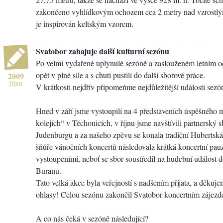
zakončeno vyhlídkovým ochozem cca 2 metry nad vzrostlý
je inspirován keltským vzorem.
Svatobor zahajuje další kulturní sezónu
Po velmi vydařené uplynulé sezóně a zaslouženém letním o
opět v plné síle a s chutí pustili do další sborové práce.
2009
říjen
V krátkosti nejdřív připomeňme nejdůležitější události sez
Hned v září jsme vystoupili na 4 představeních úspěšného
kolejích“ v Těchonicích, v říjnu jsme navštívili partnerský
Judenburgu a za našeho zpěvu se konala tradiční Hubertská
šňůře vánočních koncertů následovala krátká koncertní pau
vystoupeními, neboť se sbor soustředil na hudební událost d
Buranu.
Tato velká akce byla veřejností s nadšením přijata, a děkuje
ohlasy! Celou sezónu zakončil Svatobor koncertním zájez
A co nás čeká v sezóně následující?