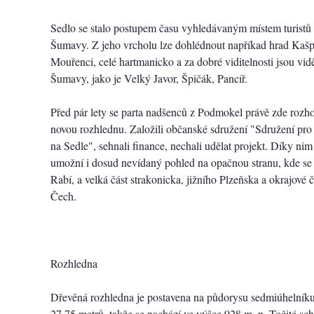
Sedlo se stalo postupem času vyhledávaným místem turistů
Šumavy. Z jeho vrcholu lze dohlédnout napříkad hrad Kašpe
Mouřenci, celé hartmanicko a za dobré viditelnosti jsou vidě
Šumavy, jako je Velký Javor, Špičák, Pancíř.
Před pár lety se parta nadšenců z Podmokel právě zde rozh
novou rozhlednu. Založili občanské sdružení "Sdružení pr
na Sedle", sehnali finance, nechali udělat projekt. Díky ni
umožní i dosud nevídaný pohled na opačnou stranu, kde se 
Rabí, a velká část strakonicka, jižního Plzeňska a okrajové č
Čech.
Rozhledna
Dřevěná rozhledna je postavena na půdorysu sedmiúhelníku.
27,75 metrů, takže se nachází ve výšce 928 m. n. Točité sc