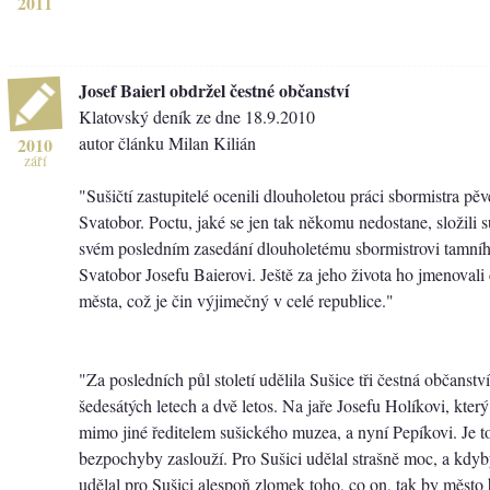
2011
Josef Baierl obdržel čestné občanství
Klatovský deník ze dne 18.9.2010
autor článku Milan Kilián
2010
září
"Sušičtí zastupitelé ocenili dlouholetou práci sbormistra p
Svatobor. Poctu, jaké se jen tak někomu nedostane, složili su
svém posledním zasedání dlouholetému sbormistrovi tamní
Svatobor Josefu Baierovi. Ještě za jeho života ho jmenova
města, což je čin výjimečný v celé republice."
"Za posledních půl století udělila Sušice tři čestná občanstv
šedesátých letech a dvě letos. Na jaře Josefu Holíkovi, který 
mimo jiné ředitelem sušického muzea, a nyní Pepíkovi. Je to 
bezpochyby zaslouží. Pro Sušici udělal strašně moc, a kdyb
udělal pro Sušici alespoň zlomek toho, co on, tak by město b