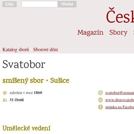
Hledat
ENG
Čes
Magazín
Sbory
Katalog sborů
•
Sborové dění
Svatobor
smíšený sbor • Sušice
1860
založen v roce
svatobor@seznam
31 členů
www.sbor-svatobo
stránka na Faceb
Umělecké vedení