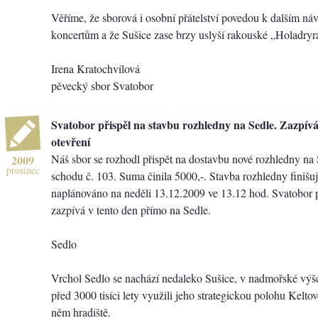
Věříme, že sborová i osobní přátelství povedou k dalším ná
koncertům a že Sušice zase brzy uslyší rakouské „Holadryr
Irena Kratochvílová
pěvecký sbor Svatobor
Svatobor přispěl na stavbu rozhledny na Sedle. Zazpívá
otevření
Náš sbor se rozhodl přispět na dostavbu nové rozhledny na
2009
prosinec
schodu č. 103. Suma činila 5000,-. Stavba rozhledny finišuje
naplánováno na neděli 13.12.2009 ve 13.12 hod. Svatobor při
zazpívá v tento den přímo na Sedle.
Sedlo
Vrchol Sedlo se nachází nedaleko Sušice, v nadmořské výš
před 3000 tisíci lety využili jeho strategickou polohu Keltov
něm hradiště.