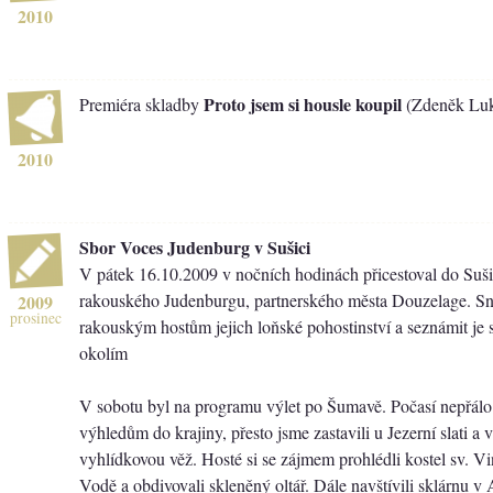
2010
Proto jsem si housle koupil
Premiéra skladby
(Zdeněk Luk
2010
Sbor Voces Judenburg v Sušici
V pátek 16.10.2009 v nočních hodinách přicestoval do Suši
rakouského Judenburgu, partnerského města Douzelage. Snaž
2009
prosinec
rakouským hostům jejich loňské pohostinství a seznámit je
okolím
V sobotu byl na programu výlet po Šumavě. Počasí nepřál
výhledům do krajiny, přesto jsme zastavili u Jezerní slati a 
vyhlídkovou věž. Hosté si se zájmem prohlédli kostel sv. Vi
Vodě a obdivovali skleněný oltář. Dále navštívili sklárnu v