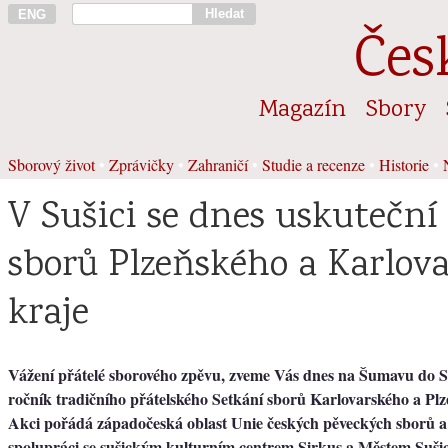
Hledat
ENG
Čes
Magazín
Sbory
Sborový život
•
Zprávičky
•
Zahraničí
•
Studie a recenze
•
Historie
•
V Sušici se dnes uskuteční 
sborů Plzeňského a Karlov
kraje
Vážení přátelé sborového zpěvu, zveme Vás dnes na Šumavu do Su
ročník tradičního přátelského Setkání sborů Karlovarského a Plz
Akci pořádá západočeská oblast Unie českých pěveckých sborů a
spolupráci se sušickým kulturním centrem Sirkus a Městem Sušic