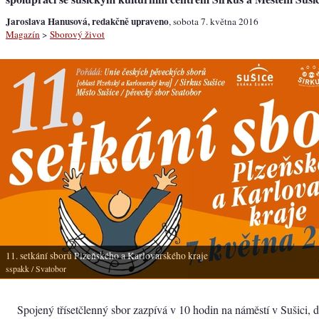
Jaroslava Hanusová, redakčně upraveno
, sobota 7. května 2016
Magazín
>
Sborový život
11. setkání sborů Plzeňského a Karlovarského kraje
sspakk
/ Svatobor
Spojený třísetčlenný sbor zazpívá v 10 hodin na náměstí v Sušici,