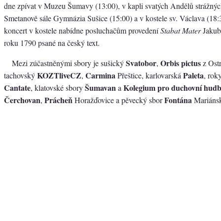
dne zpívat v Muzeu Šumavy (13:00), v kapli svatých Andělů strážnýc
Smetanově sále Gymnázia Sušice (15:00) a v kostele sv. Václava (18:
koncert v kostele nabídne posluchačům provedení
Stabat Mater
Jakub
roku 1790 psané na český text.
Svatobor
Orbis pictus
Mezi zúčastněnými sbory je sušický
,
z Ostr
KOZTliveCZ
Carmina
Paleta
tachovský
,
Přeštice, karlovarská
, rok
Cantate
Šumavan
Kolegium pro duchovní hud
, klatovské sbory
a
Čerchovan
Prácheň
Fontána
,
Horažďovice a pěvecký sbor
Mariánsk