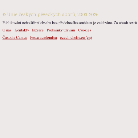
© Unie českých pěveckých sborů, 2003-2026
Publikování nebo šíření obsahu bez předchozího souhlasu je zakázáno. Za obsah textů o
O nás
Kontakty
Inzerce
Podmínky užívání
Cookies
Časopis Cantus
Festa academica
czech-choirs.eu (en)