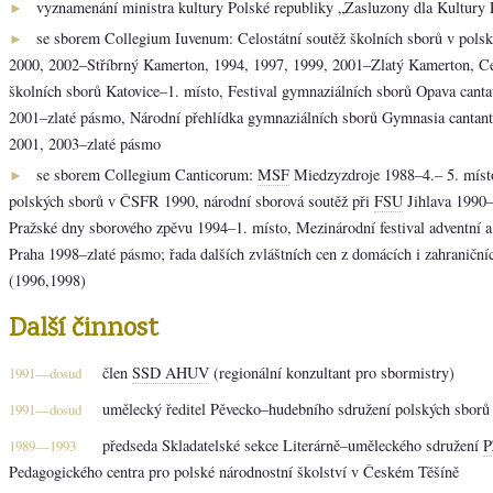
vyznamenání ministra kultury Polské republiky „Zasluzony dla Kultury 
►
se sborem Collegium Iuvenum: Celostátní soutěž školních sborů v pols
►
2000, 2002–Stříbrný Kamerton, 1994, 1997, 1999, 2001–Zlatý Kamerton, Ce
školních sborů Katovice–1. místo, Festival gymnaziálních sborů Opava canta
2001–zlaté pásmo, Národní přehlídka gymnaziálních sborů Gymnasia cantan
2001, 2003–zlaté pásmo
se sborem Collegium Canticorum:
MSF
Miedzyzdroje 1988–4.– 5. místo
►
polských sborů v ČSFR 1990, národní sborová soutěž při
FSU
Jihlava 1990–
Pražské dny sborového zpěvu 1994–1. místo, Mezinárodní festival adventní 
Praha 1998–zlaté pásmo; řada dalších zvláštních cen z domácích i zahraniční
(1996,1998)
Další činnost
člen
SSD AHUV
(regionální konzultant pro sbormistry)
1991—dosud
umělecký ředitel Pěvecko–hudebního sdružení polských sbor
1991—dosud
předseda Skladatelské sekce Literárně–uměleckého sdružení
P
1989—1993
Pedagogického centra pro polské národnostní školství v Českém Těšíně