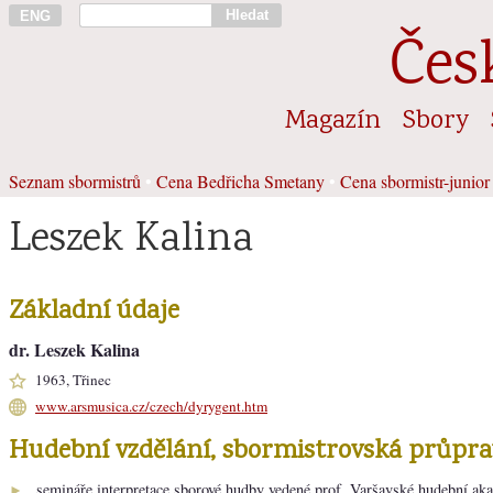
Hledat
ENG
Čes
Magazín
Sbory
Seznam sbormistrů
•
Cena Bedřicha Smetany
•
Cena sbormistr-junior
Leszek Kalina
Základní údaje
dr. Leszek Kalina
1963, Třinec
www.arsmusica.cz/czech/dyrygent.htm
Hudební vzdělání, sbormistrovská průpra
semináře interpretace sborové hudby vedené prof. Varšavské hudební a
►