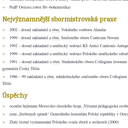
PedF
Ostrava (obor Hv–bohemistika)
►
Nejvýznamnější sbormistrovská praxe
2002 - dosud zakladatel a
sbm.
Vokálního souboru Alaudae
►
1999 - dosud zakladatel a
sbm.
Smíšeného sboru Canticum Novum
►
1992 – dosud zakladatel a umělecký vedoucí
KS
Amici Cantionis Antiqu
►
1999 – dosud zakladatel a umělecký vedoucí Polského uměleckého sdru
►
1991 – dosud zakladatel a
sbm.
Studentského sboru Collegium iuvenum
►
gymnáziu Český Těšín
1986 – 99 zakladatel a
sbm.
mládežnického smíšeného sboru Collegium
►
Těšín
Úspěchy
ocenění hejtmana Moravsko-slezského kraje „Výrazná pedagogická osob
►
cena „Srebrnych spinek“ Generálního konzulátu Polské republiky v Ostr
►
Zlaté čestné vyznamenání Polského svazu sborů a orchestrů (2000)
►