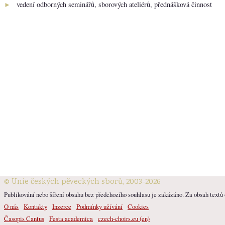
vedení odborných seminářů, sborových ateliérů, přednášková činnost
►
© Unie českých pěveckých sborů, 2003-2026
Publikování nebo šíření obsahu bez předchozího souhlasu je zakázáno. Za obsah textů o
O nás
Kontakty
Inzerce
Podmínky užívání
Cookies
Časopis Cantus
Festa academica
czech-choirs.eu (en)