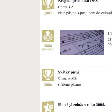
Krajská přehlídka DPS
Orlová, CZ
2007
zlaté pásmo s postupem do celostát
Pr
21
Sb
2006
prosinec
Svátky písní
Olomouc, CZ
2006
stříbrné pásmo
Sbor byl založen roku 2004.