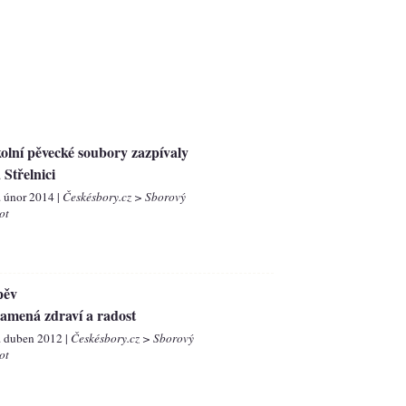
olní pěvecké soubory zazpívaly
 Střelnici
. únor 2014 |
Českésbory.cz > Sborový
ot
pěv
amená zdraví a radost
. duben 2012 |
Českésbory.cz > Sborový
ot