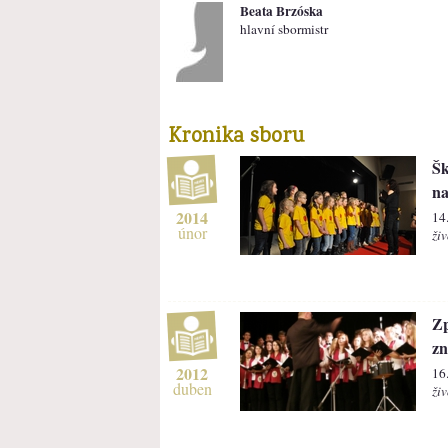
Beata Brzóska
hlavní sbormistr
Kronika sboru
Šk
na
2014
14
únor
živ
Z
zn
2012
16
duben
živ