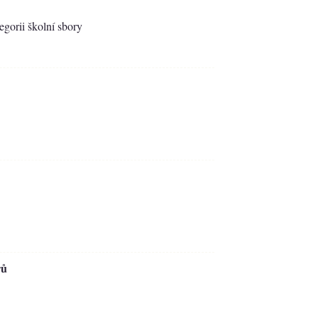
egorii školní sbory
rů