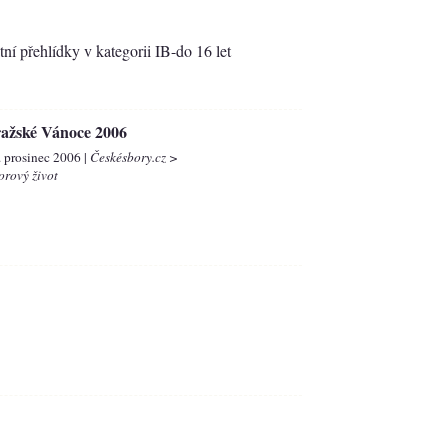
ní přehlídky v kategorii IB-do 16 let
ažské Vánoce 2006
. prosinec 2006 |
Českésbory.cz >
orový život