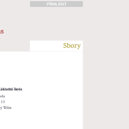
PŘIHLÁSIT
ás
Sbory
ákladní škola
ola
 13
ý Těšín