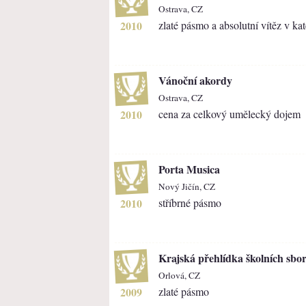
Ostrava, CZ
2010
zlaté pásmo a absolutní vítěz v kat
Vánoční akordy
Ostrava, CZ
2010
cena za celkový umělecký dojem
Porta Musica
Nový Jičín, CZ
2010
stříbrné pásmo
Krajská přehlídka školních sbo
Orlová, CZ
2009
zlaté pásmo