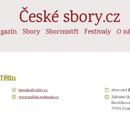
České sbory.cz
gazín
Sbory
Sbormistři
Festivaly
O n
 Těšín
Z
brzoska@volny.cz
zřizovatel
www.trallala.webnode.cz
Základní šk
Havlíčkova
73701 Česk