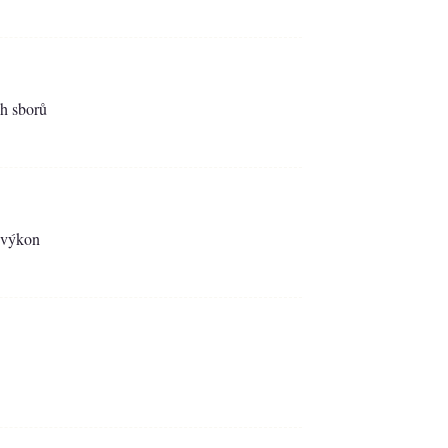
ch sborů
ý výkon