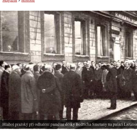
Hlahol pražský při odhalení pamětní desky Bedřicha Smetany na paláci Lažansk