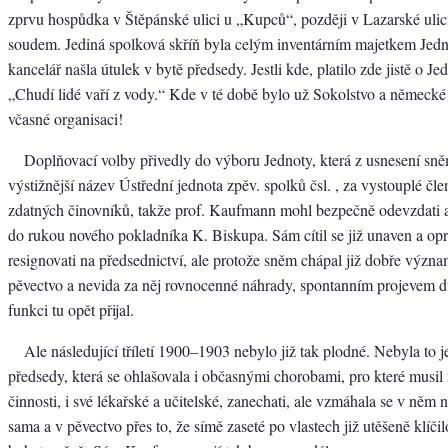
zprvu hospůdka v Štěpánské ulici u „Kupců“, později v Lazarské ulic
soudem. Jediná spolková skříň byla celým inventárním majetkem Jednot
kancelář našla útulek v bytě předsedy. Jestli kde, platilo zde jistě o J
„Chudí lidé vaří z vody.“ Kde v té době bylo už Sokolstvo a německé
včasné organisaci!
Doplňovací volby přivedly do výboru Jednoty, která z usnesení sně
výstižnější název Ústřední jednota zpěv. spolků čsl. , za vystouplé čl
zdatných činovníků, takže prof. Kaufmann mohl bezpečně odevzdati 
do rukou nového pokladníka K. Biskupa. Sám cítil se již unaven a op
resignovati na předsednictví, ale protože sněm chápal již dobře význa
pěvectvo a nevida za něj rovnocenné náhrady, spontanním projevem d
funkci tu opět přijal.
Ale následující tříletí 1900–1903 nebylo již tak plodné. Nebyla to 
předsedy, která se ohlašovala i občasnými chorobami, pro které musil 
činnosti, i své lékařské a učitelské, zanechati, ale vzmáhala se v něm
sama a v pěvectvo přes to, že símě zaseté po vlastech již utěšeně klíčil