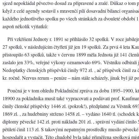
sjezd nepokládal pěvectvo dosud za připravené a zralé. Důkaz o tom 
když z celé agendy sestavil s mravenčí pílí dosavadní bilanci organisa
každého jednotlivého spolku po všech stránkách za dvouleté období 1
aspoň několik výňatků:
Při vzkříšení Jednoty r. 1891 se přihlásilo 32 spolků. V roce jubilej
27 spolků, v následujícím čtyřletí již jen 19 spolků. Za prvá 4 leta 
přistoupilo 63 spolků, takže v červnu 1899 měla Jednota již 141 člen
zaslalo jen 33%, veřejné výkony oznamovalo 69%. Věstníku odbírali ji
Nedoplatky členských příspěvků činily 972 zl. , ač příspěvek činil za
kr. ročně. Nervus rerum – peníze – nám stále scházely, jinak byl již p
Poučná je v tom ohledu Pokladniční zpráva za dobu 1895–1900, kt
18900 za pokladníka musil také vypracovati a podávati prof. Kaufmann
činily členské příspěvky 1446 zl. (pokrok!), předplatné za Věstník 693
1869 zl. , za hudebniny strženo 1458 zl. – vydáno 1640 tl. (schodek k
diplomy pěvecké 142 zl. proti nákladu 201 zl. , správní vydání činilo
pětiletí činil 113 zl. S takovými nepatrným prostředky musilo pěvecké ú
hospodařit a vystačit. Této chudobě byla také přiměřena spolková mís