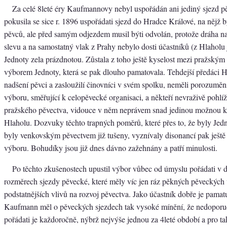
Za celé 8leté éry Kaufmannovy nebyl uspořádán ani jediný sjezd p
pokusila se sice r. 1896 uspořádati sjezd do Hradce Králové, na nějž 
pěvců, ale před samým odjezdem musil býti odvolán, protože dráha na
slevu a na samostatný vlak z Prahy nebylo dosti účastníků (z Hlaholu
Jednoty zela prázdnotou. Zůstala z toho ještě kyselost mezi pražský
výborem Jednoty, která se pak dlouho pamatovala. Tehdejší předáci H
nadšení pěvci a zasloužilí činovníci v svém spolku, neměli porozuměn
výboru, směřující k celopěvecké organisaci, a někteří nevraživě pohlíž
pražského pěvectva, vidouce v něm neprávem snad jedinou možnou 
Hlaholu. Dozvuky těchto trapných poměrů, které přes to, že byly Jed
byly venkovským pěvectvem již tušeny, vyznívaly disonancí pak ještě
výboru. Bohudíky jsou již dnes dávno zažehnány a patří minulosti.
Po těchto zkušenostech upustil výbor vůbec od úmyslu pořádati v 
rozměrech sjezdy pěvecké, které měly víc jen ráz pěkných pěveckých 
podstatnějších vlivů na rozvoj pěvectva. Jako účastník dobře je pamat
Kaufmann měl o pěveckých sjezdech tak vysoké mínění, že nedoporu
pořádati je každoročně, nýbrž nejvýše jednou za 4leté období a pro t