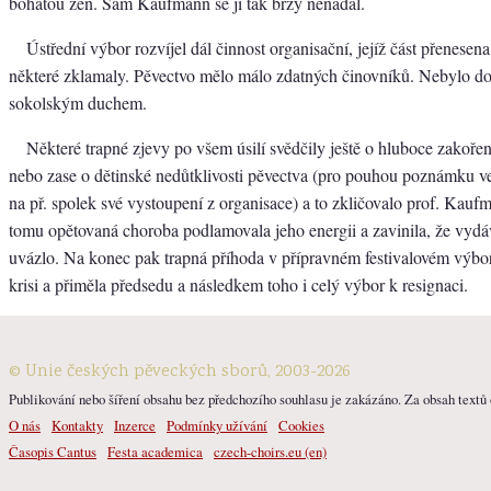
bohatou žeň. Sám Kaufmann se jí tak brzy nenadál.
Ústřední výbor rozvíjel dál činnost organisační, jejíž část přenesena 
některé zklamaly. Pěvectvo mělo málo zdatných činovníků. Nebylo d
sokolským duchem.
Některé trapné zjevy po všem úsilí svědčily ještě o hluboce zakoře
nebo zase o dětinské nedůtklivosti pěvectva (pro pouhou poznámku ve
na př. spolek své vystoupení z organisace) a to zkličovalo prof. Kau
tomu opětovaná choroba podlamovala jeho energii a zavinila, že vydá
uvázlo. Na konec pak trapná příhoda v přípravném festivalovém výbor
krisi a přiměla předsedu a následkem toho i celý výbor k resignaci.
© Unie českých pěveckých sborů, 2003-2026
Publikování nebo šíření obsahu bez předchozího souhlasu je zakázáno. Za obsah textů o
O nás
Kontakty
Inzerce
Podmínky užívání
Cookies
Časopis Cantus
Festa academica
czech-choirs.eu (en)