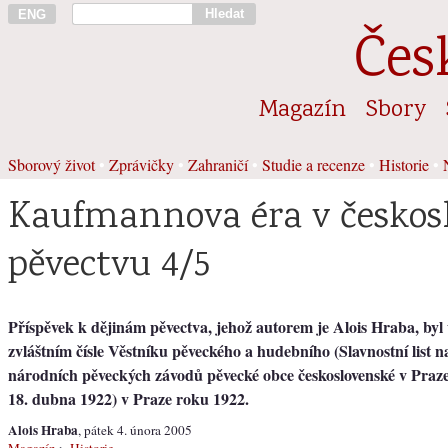
Hledat
ENG
Čes
Magazín
Sbory
Sborový život
•
Zprávičky
•
Zahraničí
•
Studie a recenze
•
Historie
•
Kaufmannova éra v česko
pěvectvu 4/5
Příspěvek k dějinám pěvectva, jehož autorem je Alois Hraba, byl
zvláštním čísle Věstníku pěveckého a hudebního (Slavnostní list n
národních pěveckých závodů pěvecké obce československé v Praze
18. dubna 1922) v Praze roku 1922.
Alois Hraba
, pátek 4. února 2005
Magazín
>
Historie