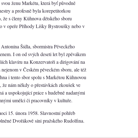
i svou ženu Markétu, která byť původně
hestry a profesně byla korepetitorkou
o, že s členy Kühnova dětského sboru
 to v opeře Příhody Lišky Bystroušky nebo v
Antonína Šídla, sbormistra Pěveckého
lenem. I on od svých deseti let byl zpěvákem
ích klavíru na Konzervatoři a dirigování na
m nejenom v Českém pěveckém sboru, ale též
hna i tento sbor spolu s Markétou Kühnovou
se, že nám někdy o přestávkách zkoušek ve
tná a uspokojující práce s hudebně nadanými
mnými umělci či pracovníky v kultuře.
ci 15. února 1958. Slavnostní pohřeb
lněné Dvořákově síni pražského Rudolfina.