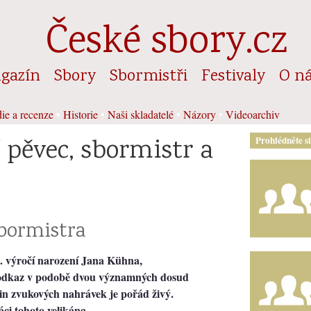
České sbory.cz
gazín
Sbory
Sbormistři
Festivaly
O n
ie a recenze
•
Historie
•
Naši skladatelé
•
Názory
•
Videoarchiv
 pěvec, sbormistr a
Prohlédněte s
bormistra
. výročí narození Jana Kühna,
 odkaz v podobě dvou významných dosud
in zvukových nahrávek je pořád živý.
áci tohoto velikána.