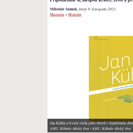
Miloslav Samek
, úterý 9. listopadu 2021
Magazín
>
Historie
Jan Kühn a trvalý otisk jeho sborů v hudebním dě
AMU, Kühnův dětský sbor
/ AMU, Kühnův dětský sbor