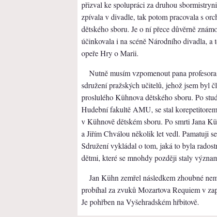
přizval ke spolupráci za druhou sbormistryn
zpívala v divadle, tak potom pracovala s orc
dětského sboru. Je o ní přece důvěrně znám
účinkovala i na scéně Národního divadla, a
opeře Hry o Marii.
Nutně musím vzpomenout pana profesora 
sdružení pražských učitelů, jehož jsem byl č
proslulého Kühnova dětského sboru. Po studi
Hudební fakultě AMU, se stal korepetitore
v Kühnově dětském sboru. Po smrti Jana Kü
a Jiřím Chválou několik let vedl. Pamatuji 
Sdružení vykládal o tom, jaká to byla rados
dětmi, které se mnohdy později staly význa
Jan Kühn zemřel následkem zhoubné nemo
probíhal za zvuků Mozartova Requiem v zap
Je pohřben na Vyšehradském hřbitově.