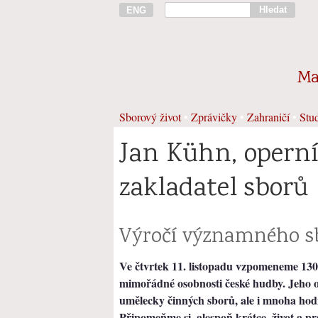
Hledat
ENG
Ma
Sborový život
•
Zprávičky
•
Zahraničí
•
Stud
Jan Kühn, operní
zakladatel sborů
Výročí významného s
Ve čtvrtek 11. listopadu vzpomeneme 130
mimořádné osobnosti české hudby. Jeho
umělecky činných sborů, ale i mnoha hod
Připomeňme si, alespoň krátce, život a pr