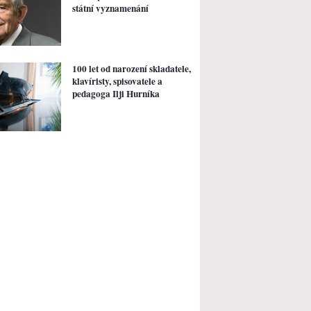
státní vyznamenání
100 let od narození skladatele,
klavíristy, spisovatele a
pedagoga Ilji Hurníka