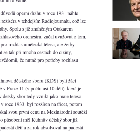
dním divadle.
 důvodů operní dráhu v roce 1931 náhle
t režiséra v tehdejším Radiojournalu, což lze
ráhy. Spolu s již zmíněným Otakarem
ozhlasového orchestru, začal uvažovat o tom,
 pro rozhlas umělecká tělesa, ale že by
al se tak při mnoha cestách do ciziny,
i uvědomil, že nutně pro potřeby rozhlasu
hnova dětského sboru (KDS) byli žáci
 Praze 11 (v počtu asi 10 dětí), která je
dětský sbor tedy vznikl jako malé těleso
 v roce 1933, byl rozšířen na třicet, potom
ískal svou první cenu na Mezinárodní soutěži
ého působení měl Kühnův dětský sbor již
padesát dětí a za rok absolvoval na padesát