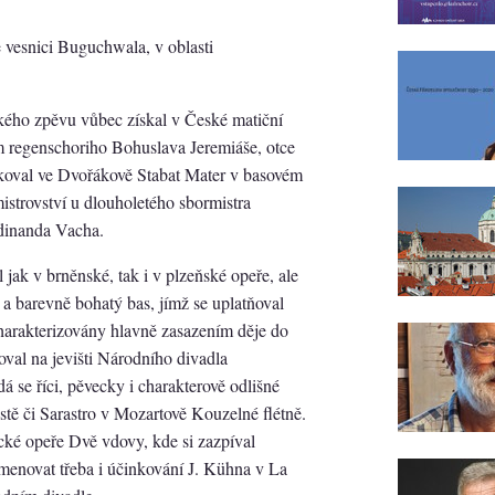
 vesnici Buguchwala, v oblasti
ckého zpěvu vůbec získal v České matiční
 regenschoriho Bohuslava Jeremiáše, otce
nkoval ve Dvořákově Stabat Mater v basovém
istrovství u dlouholetého sbormistra
dinanda Vacha.
ak v brněnské, tak i v plzeňské opeře, ale
 barevně bohatý bas, jímž se uplatňoval
charakterizovány hlavně zasazením děje do
val na jevišti Národního divadla
á se říci, pěvecky i charakterově odlišné
ěstě či Sarastro v Mozartově Kouzelné flétně.
ké opeře Dvě vdovy, kde si zazpíval
enovat třeba i účinkování J. Kühna v La