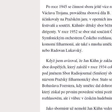
Po roce 1945 se činnost sboru ještě více 
Václava Trojana, prováděna sborová díla B. 
účinkovaly na Pražském jaru, v operních ins
festivalů a soutěží. Kühnův dětský sbor běž
dirigenty. V roce 1952 se sbor stal součástí
Symfonickým orchestrem Českého rozhlasu
komorní filharmonií, ale také s mnoha umělc
nebo Radovan Lukavský.
Když jsem avízoval, že Jan Kühn je zakl
sbor dospělých, který založil v roce 1934 c
pod jménem Sbor Radiojournal (Smíšený sbor
názvem Pražský filharmonický sbor. Stalo se
Bohuslava Foerstera, kdy umělec dal dohrom
který získal po prvním provedení velmi pozit
rozhlasovém, ale i vůbec v českém hudebním
Jako sbormistr už nemohl Jan Kühn vedení