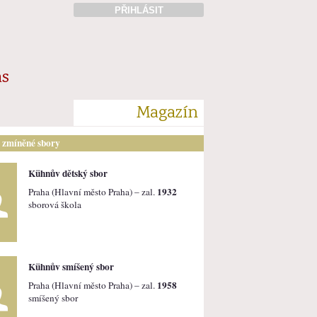
PŘIHLÁSIT
ás
Magazín
i zmíněné sbory
Kühnův dětský sbor
1932
Praha (Hlavní město Praha) – zal.
sborová škola
Kühnův smíšený sbor
1958
Praha (Hlavní město Praha) – zal.
smíšený sbor