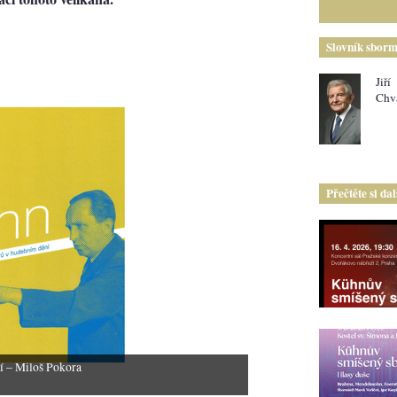
Slovník sborm
Jiří
Chv
Přečtěte si da
ní – Miloš Pokora