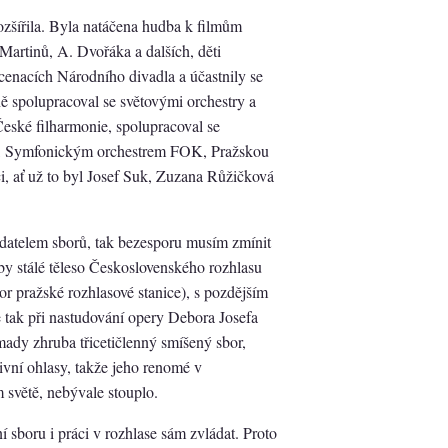
rozšířila. Byla natáčena hudba k filmům
Martinů, A. Dvořáka a dalších, děti
cenacích Národního divadla a účastnily se
ně spolupracoval se světovými orchestry a
 České filharmonie, spolupracoval se
, Symfonickým orchestrem FOK, Pražskou
i, ať už to byl Josef Suk, Zuzana Růžičková
adatelem sborů, tak bezesporu musím zmínit
oby stálé těleso Československého rozhlasu
 pražské rozhlasové stanice), s pozdějším
 tak při nastudování opery Debora Josefa
ady zhruba třicetičlenný smíšený sbor,
ivní ohlasy, takže jeho renomé v
 světě, nebývale stouplo.
 sboru i práci v rozhlase sám zvládat. Proto