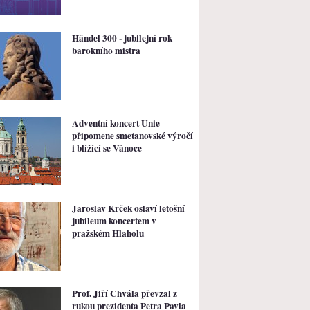
Händel 300 - jubilejní rok
barokního mistra
Adventní koncert Unie
připomene smetanovské výročí
i blížící se Vánoce
Jaroslav Krček oslaví letošní
jubileum koncertem v
pražském Hlaholu
Prof. Jiří Chvála převzal z
rukou prezidenta Petra Pavla