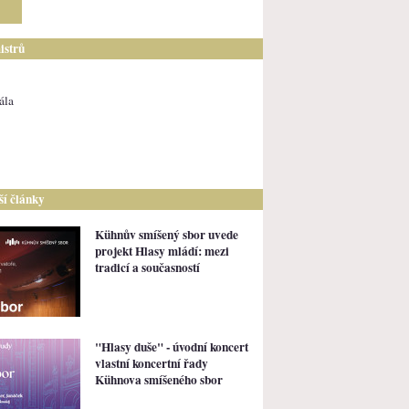
istrů
ála
lší články
Kühnův smíšený sbor uvede
projekt Hlasy mládí: mezi
tradicí a současností
"Hlasy duše" - úvodní koncert
vlastní koncertní řady
Kühnova smíšeného sbor