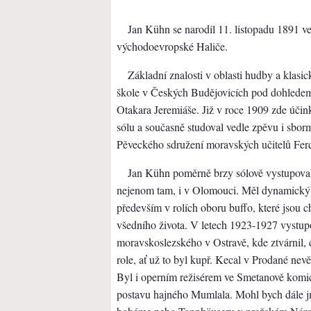
Jan Kühn se narodil 11. listopadu 1891 ve
východoevropské Haliče.
Základní znalosti v oblasti hudby a klasi
škole v Českých Budějovicích pod dohledem
Otakara Jeremiáše. Již v roce 1909 zde úči
sólu a současně studoval vedle zpěvu i sborm
Pěveckého sdružení moravských učitelů Fer
Jan Kühn poměrně brzy sólově vystupoval j
nejenom tam, i v Olomouci. Měl dynamický a
především v rolích oboru buffo, které jsou 
všedního života. V letech 1923-1927 vystupo
moravskoslezského v Ostravě, kde ztvárnil, d
role, ať už to byl kupř. Kecal v Prodané nev
Byl i operním režisérem ve Smetanově komic
postavu hajného Mumlala. Mohl bych dále jm