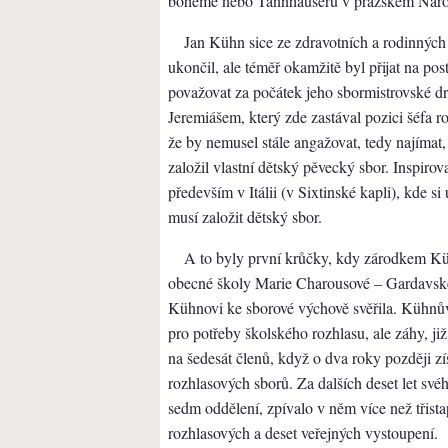
bohéme nebo Tannhäuseru v pražském Náro
Jan Kühn sice ze zdravotních a rodinných
ukončil, ale téměř okamžitě byl přijat na pos
považovat za počátek jeho sbormistrovské d
Jeremiášem, který zde zastával pozici šéfa r
že by nemusel stále angažovat, tedy najímat,
založil vlastní dětský pěvecký sbor. Inspirov
především v Itálii (v Sixtinské kapli), kde s
musí založit dětský sbor.
A to byly první krůčky, kdy zárodkem Kü
obecné školy Marie Charousové – Gardavské v
Kühnovi ke sborové výchově svěřila. Kühnův 
pro potřeby školského rozhlasu, ale záhy, již
na šedesát členů, když o dva roky později z
rozhlasových sborů. Za dalších deset let sv
sedm oddělení, zpívalo v něm více než třista
rozhlasových a deset veřejných vystoupení.