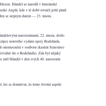
březen. Händel se narodil v luteránské
nské Anglii, kde v té době rovněž ještě platil
v den se stejným datem — 23. února.
ändelovými narozeninami, 22. února, došlo
kripce notového vydání opery Rodelinda.
li onemocnění v souboru (kastrát Senesino)
čividně šlo o Rodelindu). Zda byl nějaký
 že měl Händel v den svých 40. narozenin
; lze se domnívat, že tento životní aspekt