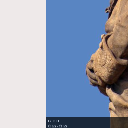
G. F. H.
ČHäS
/ ČHäS