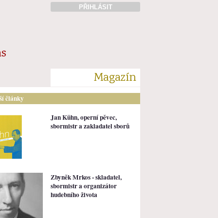
PŘIHLÁSIT
ás
Magazín
lší články
Jan Kühn, operní pěvec,
sbormistr a zakladatel sborů
Zbyněk Mrkos - skladatel,
sbormistr a organizátor
hudebního života