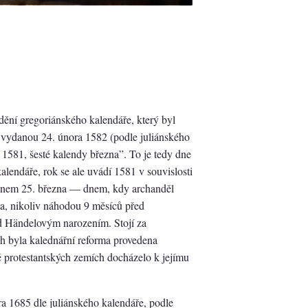
dění gregoriánského kalendáře, který byl
 vydanou 24. února 1582 (podle juliánského
1581, šesté kalendy března”. To je tedy dne
lendáře, rok se ale uvádí 1581 v souvislosti
ž dnem 25. března — dnem, kdy archanděl
ta, nikoliv náhodou 9 měsíců před
ed Händelovým narozením. Stojí za
ch byla kalednářní reforma provedena
ně protestantských zemích docházelo k jejímu
a 1685 dle juliánského kalendáře, podle