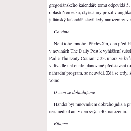
gregoriánského kalendáře tomu odpovídá 5. 
oblasti Německa, čtyřicátiny prožil v angliká
juliánský kalendář, slavil tedy narozeniny 
Co víme
Není toho mnoho. Především, den před H
v novinách The Daily Post k vyhlášení subs
Podle The Daily Courant z 23. února se kvů
v divadle nekonalo plánované představení (o
náhradní program, se neuvádí. Zdá se tedy,
volno.
O čem se dohadujeme
Händel byl milovníkem dobrého jídla a pití
nezanedbal ani v den svých 40. narozenin.
Bilance