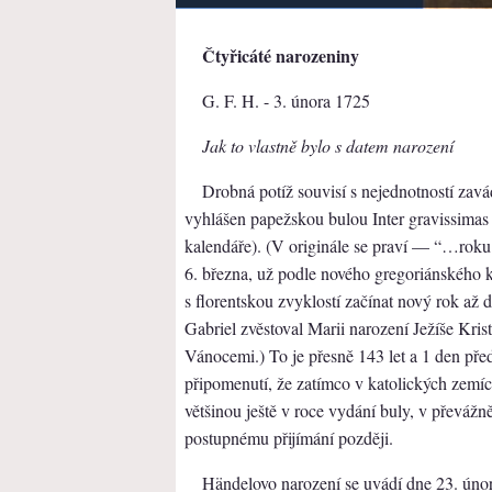
Čtyřicáté narozeniny
G. F. H. - 3. února 1725
Jak to vlastně bylo s datem narození
Drobná potíž souvisí s nejednotností zavá
vyhlášen papežskou bulou Inter gravissimas
kalendáře). (V originále se praví — “…roku 
6. března, už podle nového gregoriánského ka
s florentskou zvyklostí začínat nový rok a
Gabriel zvěstoval Marii narození Ježíše Kris
Vánocemi.) To je přesně 143 let a 1 den př
připomenutí, že zatímco v katolických zemí
většinou ještě v roce vydání buly, v převáž
postupnému přijímání později.
Händelovo narození se uvádí dne 23. únor