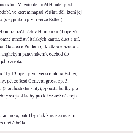
ilancování. V tento den měl Händel před
bdobí, ve kterém napsal většinu děl, která jej
ria (s výjimkou první verze Esther).
sebou po počátcích v Hamburku (4 opery)
romné množství italských kantát, duet a trií,
Aci, Galatea e Polifemo), krátkou epizodu u
tal anglickým panovníkem), odchod do
jeho života.
cítky 13 oper, první verzi oratoria Esther,
 pět ze šesti Concerti grossi op. 3,
(3 orchestrální suity), spoustu hudby pro
chny svoje skladby pro klávesové nástroje
 ani notu, patřil by i tak k nejslavnějším
 určitě hrála.