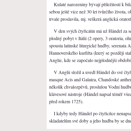
Kulaté narozeniny bývají příležitostí k b
sebou ještě více než 30 let tvůrčího života, o
trvale proslavila, mj. veškerá anglická orato
V den svých čtyřicátin má už Händel za 
plodný pobyt v Itálii (2 opery, 3 oratoria, oh
spousta latinské liturgické hudby, serenata 
Hannoverského kurfiřta (který se později s
Anglie, kde se započalo nejplodnější období 
V Anglii složil a uvedl Händel do své čtyři
masque Acis and Galatea, Chandoské anthemy,
několik chvalozpěvů, proslulou Vodní hudbu 
klávesové nástroje (Händel napsal téměř vše
před rokem 1725).
I kdyby tedy Händel po čtyřicítce nenapsal
skladatelům své doby a jeho hudba by se dnes