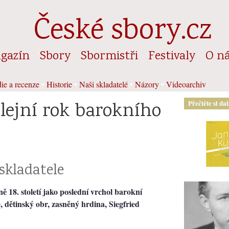
České sbory.cz
gazín
Sbory
Sbormistři
Festivaly
O n
ie a recenze
•
Historie
•
Naši skladatelé
•
Názory
•
Videoarchiv
ilejní rok barokního
Přečtěte si da
skladatele
ně 18. století jako poslední vrchol barokní
, dětinský obr, zasněný hrdina, Siegfried