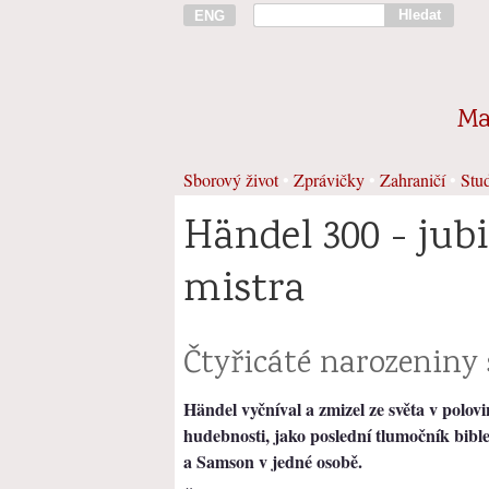
Hledat
ENG
Ma
Sborový život
•
Zprávičky
•
Zahraničí
•
Stud
Händel 300 - jub
mistra
Čtyřicáté narozeniny 
Händel vyčníval a zmizel ze světa v polovi
hudebnosti, jako poslední tlumočník bible
a Samson v jedné osobě.