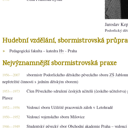
Jaroslav Kep
Podorlický dět
Hudební vzdělání, sbormistrovská průpra
Pedagogická fakulta – katedra
Hv
- Praha
►
Nejvýznamnější sbormistrovská praxe
sbormistr Podorlického dětského pěveckého sboru
ZŠ
Jablonné
1956—2007
nepřetržité činnosti s jedním dětským sborem)
Člen Pěveckého sdružení českých učitelů (českého učitelstva)
1953—1973
Plavce
Vedoucí sboru Učiliště pracovních záloh v Letohradě
1952—1956
Vedoucí vojenského sboru Milovice
1950—1952
Studentský pěvecký sbor Obchodní akademie Praha – vedoucí
1946—1949