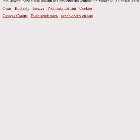
Publikování nebo šíření obsahu bez předchozího souhlasu je zakázáno. Za obsah textů o
O nás
Kontakty
Inzerce
Podmínky užívání
Cookies
Časopis Cantus
Festa academica
czech-choirs.eu (en)