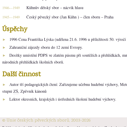
Kühnův dětský sbor – nácvik hlasu
1946—1949
Český pěvecký sbor (Jan Kühn ) – člen sboru – Praha
1945—1949
Úspěchy
1996 Cena Františka Lýska (udělena 21.6. 1996 u příležitosti 50. výroč
►
Zahraniční zájezdy sboru do 12 zemí Evropy.
►
Desítky umístění PDPS ve zlatém pásmu při soutěžích a přehlídkách, m
►
národních přehlídkách školních sborů.
Další činnost
Autor tří pedagogických čtení: Zařizujeme učebnu hudební výchovy, Me
►
stupni
ZŠ
, Zpěvník kánonů
Lektor okresních, krajských i ústředních školení hudební výchovy.
►
© Unie českých pěveckých sborů, 2003-2026