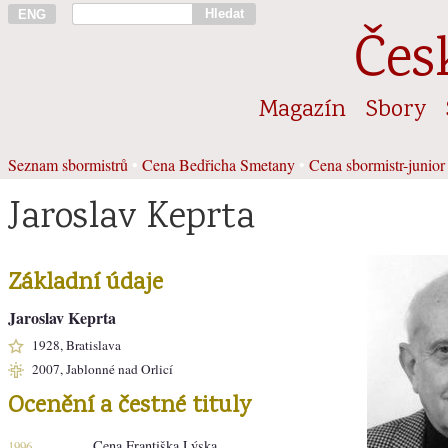
Hledat
ENG
Čes
Magazín
Sbory
Seznam sbormistrů
•
Cena Bedřicha Smetany
•
Cena sbormistr-junior
Jaroslav Keprta
Základní údaje
Jaroslav Keprta
1928, Bratislava
2007, Jablonné nad Orlicí
Ocenění a čestné tituly
Cena Františka Lýska
1996