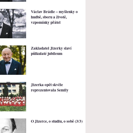
Václav Brádle – myšlenky o
hudbě, sboru a životě,
vzpomínky přátel
Zakladatel Jizerky slaví
půlkulaté jubileum
Jizerka opět skvěle
reprezentovala Semily
O Jizerce, o studiu, o sobě (3/3)