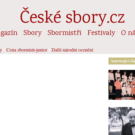
České sbory.cz
gazín
Sbory
Sbormistři
Festivaly
O n
y
•
Cena sbormistr-junior
•
Další národní ocenění
Související čl