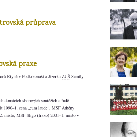
strovská průprava
ovská praxe
orů Rtyně v Podkrkonoší a Jizerka
ZUŠ
Semily
ch domácích sborových soutěžích a řadě
t 1990–1. cena „cum laude“,
MSF
Athény
2. místo,
MSF
Sligo (Irsko) 2001–1. místo v