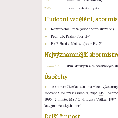
Cena Františka Lýska
2005
Hudební vzdělání, sbormi
Konzervatoř Praha (obor sbormistrovství)
►
PedF
UK
Praha (obor
Hv
)
►
PedF
Hradec Králové (obor Hv–Z)
►
Nejvýznamnější sbormistr
sbm.
dětských a mládežnických sb
1964—2023
Úspěchy
se sborem Jizerka: účast na všech významný
►
sborových soutěží v zahraničí, např.
MSF
Neerpel
1996– 2. místo,
MSF
O. di Lassa Vatikán 1997–
kategorii ženských sborů
Další činnost