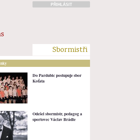
PŘIHLÁSIT
ás
Sbormistři
ánky
Do Pardubic postupuje sbor
Koťata
Odešel sbormistr, pedagog a
sportovec Václav Brádle