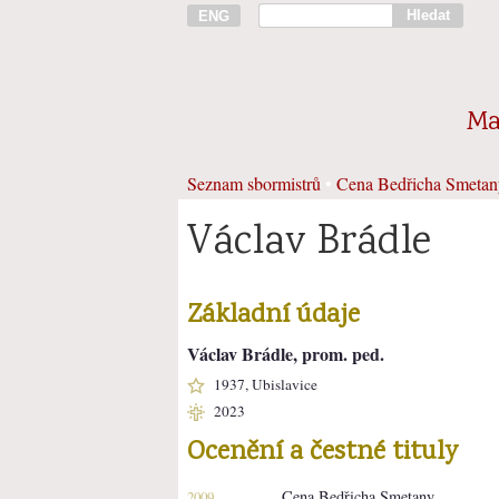
Hledat
ENG
Ma
Seznam sbormistrů
•
Cena Bedřicha Smetan
Václav Brádle
Základní údaje
Václav Brádle, prom. ped.
1937, Ubislavice
2023
Ocenění a čestné tituly
Cena Bedřicha Smetany
2009