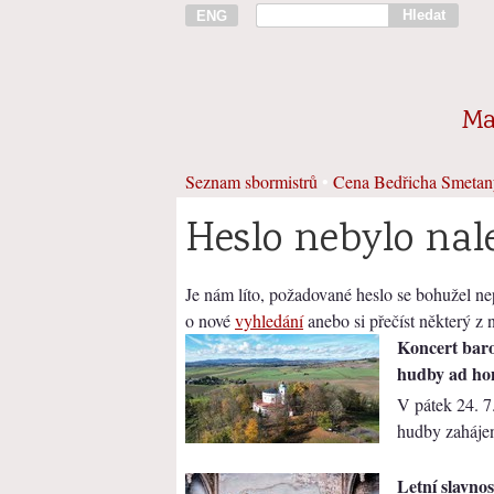
Hledat
ENG
Ma
Seznam sbormistrů
•
Cena Bedřicha Smetan
Heslo nebylo nal
Je nám líto, požadované heslo se bohužel nep
o nové
vyhledání
anebo si přečíst některý z
Koncert bar
hudby ad ho
V pátek 24. 7
hudby zahájen
Letní slavno