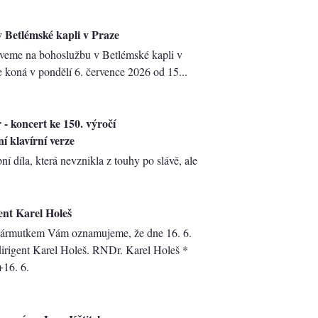
 Betlémské kapli v Praze
veme na bohoslužbu v Betlémské kapli v
e koná v ​pondělí 6. července 202​6 od 15...
 - koncert ke 150. výročí
 klavírní verze
ní díla, která nevznikla z touhy po slávě, ale
ent Karel Holeš
ármutkem Vám oznamujeme, že dne 16. 6.
irigent Karel Holeš. RNDr. Karel Holeš *
+16. 6.