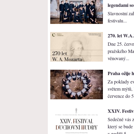
legendami so
Slavnostní za
festivalu...
270. let W.A
Dne 25. červ
pražského Ma
věnovaný...
Praha ožije 
Za poklady ev
světem mýtů, 
července do 5
XXIV. Festiv
Sedečně vás z
který se bude
v ​neděli 5.