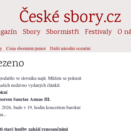
České sbory.cz
gazín
Sbory
Sbormistři
Festivaly
O n
y
•
Cena sbormistr-junior
•
Další národní ocenění
ezeno
odařilo ve slovníku najít. Můžete se pokusit
 našich nedávno vydaných článků:
okní
norem Sanctae Annae III.
. 2026, bude v 19. hodin koncertem barokní
a...
sti staré hudby zahájí renesančními