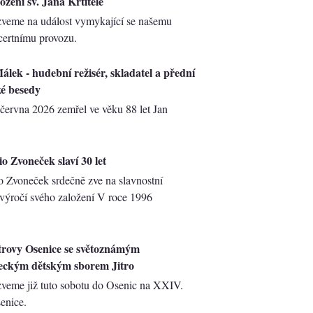
ození sv. Jana Křtitele
zveme na událost vymykající se našemu
ertnímu provozu.
álek - hudební režisér, skladatel a přední
é besedy
 června 2026 zemřel ve věku 88 let Jan
o Zvoneček slaví 30 let
o Zvoneček srdečně zve na slavnostní
 výročí svého založení V roce 1996
trovy Osenice se světoznámým
eckým dětským sborem Jitro
veme již tuto sobotu do Osenic na XXIV.
enice.