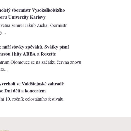
oletý sbormistr Vysokoškolského
oru Univerzity Karlovy
května zemřel Jakub Zicha, sbormistr,
ý...
míří stovky zpěváků. Svátky písní
nesou i hity ABBA a Roxette
entrum Olomouce se na začátku června znovu
to...
rcholí ve Valdštejnské zahradě
e Dni dětí a koncertem
jní 10. ročník celostátního festivalu