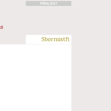
PŘIHLÁSIT
ás
Sbormistři