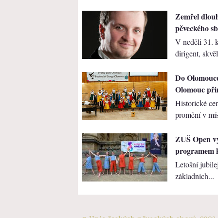
Zemřel dlouh
pěveckého sb
V neděli 31. 
dirigent, skvěl
Do Olomouce 
Olomouc při
Historické c
promění v mís
ZUŠ Open vyv
programem k
Letošní jubile
základních...