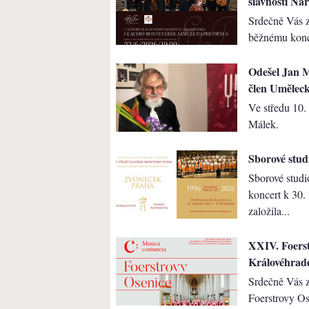
slavnosti Nar
Srdečně Vás 
běžnému konc
Odešel Jan M
člen Uměleck
Ve středu 10.
Málek.
Sborové studi
Sborové studi
koncert k 30.
založila...
XXIV. Foers
Královéhrad
Srdečně Vás z
Foerstrovy Os