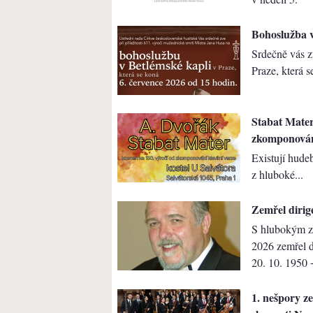
Bohoslužba v
Srdečně vás z
Praze, která s
Stabat Mater
zkomponování
Existují hudeb
z hluboké...
Zemřel dirig
S hlubokým z
2026 zemřel d
20. 10. 1950 
1. nešpory ze