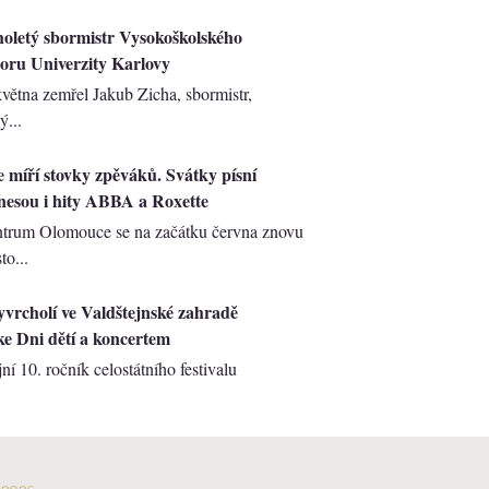
oletý sbormistr Vysokoškolského
oru Univerzity Karlovy
května zemřel Jakub Zicha, sbormistr,
ý...
míří stovky zpěváků. Svátky písní
nesou i hity ABBA a Roxette
entrum Olomouce se na začátku června znovu
to...
rcholí ve Valdštejnské zahradě
e Dni dětí a koncertem
jní 10. ročník celostátního festivalu