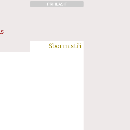
PŘIHLÁSIT
ás
Sbormistři