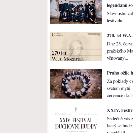
legendami so
Slavnostní za
festivalu...
270. let W.A
Dne 25. červ
pražského Ma
věnovaný...
Praha ožije 
Za poklady ev
světem mýtů, 
července do 5
XXIV. Festiv
Sedečně vás z
který se bude
v ​neděli 5.