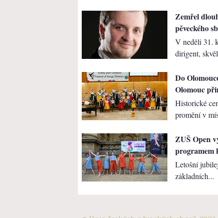
Zemřel dlouh
pěveckého sb
V neděli 31. 
dirigent, skvěl
Do Olomouce 
Olomouc při
Historické c
promění v mís
ZUŠ Open vyv
programem k
Letošní jubile
základních...