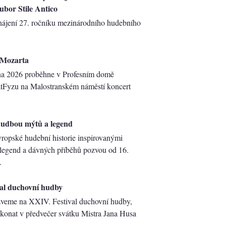
ubor Stile Antico
hájení 27. ročníku mezinárodního hudebního
.Mozarta
na 2026 proběhne v Profesním domě
tFyzu na Malostranském náměstí koncert
hudbou mýtů a legend
ropské hudební historie inspirovanými
legend a dávných příběhů pozvou od 16.
.
al duchovní hudby
veme na XXI​V. Festival duchovní hudby,
 konat v předvečer svátku Mistra Jana Husa