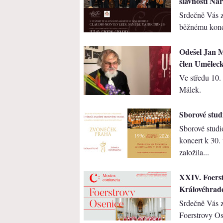
slavnosti Nar
Srdečně Vás 
běžnému konc
Odešel Jan M
člen Uměleck
Ve středu 10.
Málek.
Sborové studi
Sborové studi
koncert k 30.
založila...
XXIV. Foers
Královéhrad
Srdečně Vás z
Foerstrovy Os