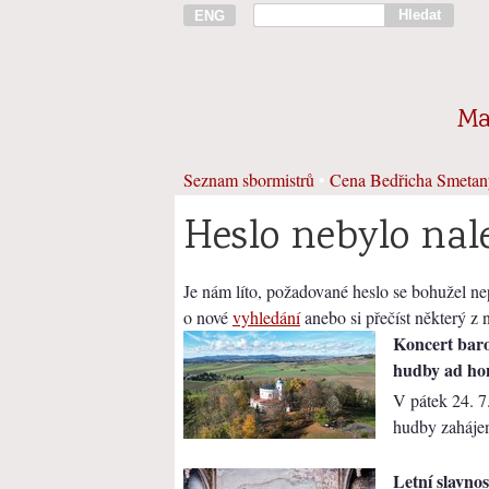
Hledat
ENG
Ma
Seznam sbormistrů
•
Cena Bedřicha Smetan
Heslo nebylo nal
Je nám líto, požadované heslo se bohužel nep
o nové
vyhledání
anebo si přečíst některý z
Koncert bar
hudby ad ho
V pátek 24. 7
hudby zahájen
Letní slavno