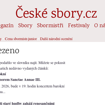
České sbory.cz
gazín
Sbory
Sbormistři
Festivaly
O n
y
•
Cena sbormistr-junior
•
Další národní ocenění
ezeno
odařilo ve slovníku najít. Můžete se pokusit
 našich nedávno vydaných článků:
okní
norem Sanctae Annae III.
. 2026, bude v 19. hodin koncertem barokní
a...
sti staré hudby zahájí renesančními