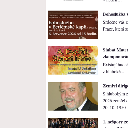
Bohoslužba v
Srdečně vás z
Praze, která s
Stabat Mater
zkomponování
Existují hudeb
z hluboké...
Zemřel dirig
S hlubokým z
2026 zemřel d
20. 10. 1950 
1. nešpory ze