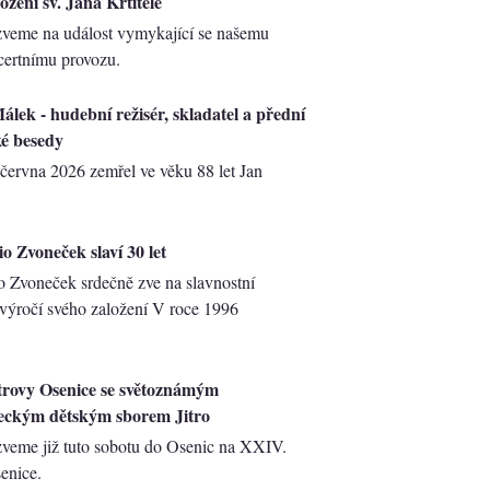
ození sv. Jana Křtitele
zveme na událost vymykající se našemu
ertnímu provozu.
álek - hudební režisér, skladatel a přední
é besedy
 června 2026 zemřel ve věku 88 let Jan
o Zvoneček slaví 30 let
o Zvoneček srdečně zve na slavnostní
 výročí svého založení V roce 1996
trovy Osenice se světoznámým
eckým dětským sborem Jitro
veme již tuto sobotu do Osenic na XXIV.
enice.