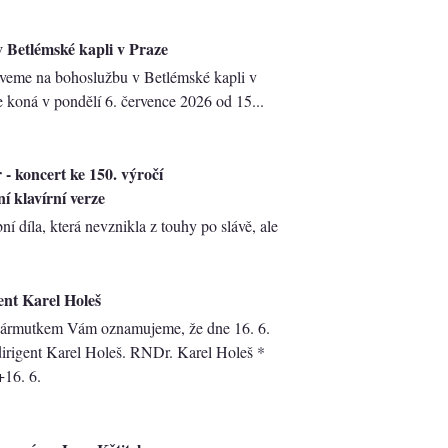
 Betlémské kapli v Praze
veme na bohoslužbu v Betlémské kapli v
e koná v ​pondělí 6. července 202​6 od 15...
 - koncert ke 150. výročí
 klavírní verze
ní díla, která nevznikla z touhy po slávě, ale
ent Karel Holeš
ármutkem Vám oznamujeme, že dne 16. 6.
irigent Karel Holeš. RNDr. Karel Holeš *
+16. 6.