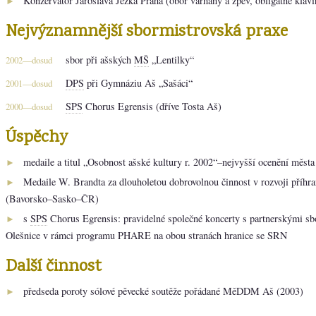
Konzervatoř Jaroslava Ježka Praha (obor varhany a zpěv, obligátně klavír
►
Nejvýznamnější sbormistrovská praxe
sbor při ašských
MŠ
„Lentilky“
2002—dosud
DPS
při Gymnáziu Aš „Sašáci“
2001—dosud
SPS
Chorus Egrensis (dříve Tosta Aš)
2000—dosud
Úspěchy
medaile a titul „Osobnost ašské kultury r. 2002“–nejvyšší ocenění města 
►
Medaile W. Brandta za dlouholetou dobrovolnou činnost v rozvoji příhra
►
(Bavorsko–Sasko–ČR)
s
SPS
Chorus Egrensis: pravidelné společné koncerty s partnerskými sb
►
Olešnice v rámci programu PHARE na obou stranách hranice se SRN
Další činnost
předseda poroty sólové pěvecké soutěže pořádané MěDDM Aš (2003)
►