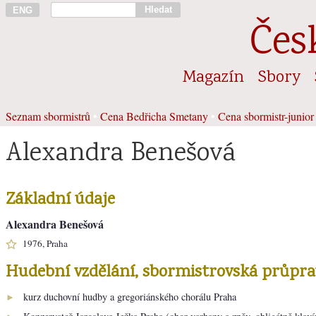
Hledat
ENG
Čes
Magazín
Sbory
Seznam sbormistrů
•
Cena Bedřicha Smetany
•
Cena sbormistr-junior
Alexandra Benešová
Základní údaje
Alexandra Benešová
1976, Praha
Hudební vzdělání, sbormistrovská průpra
kurz duchovní hudby a gregoriánského chorálu Praha
►