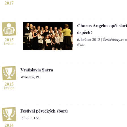
2017
Chorus Angelus opět slaví
úspěch!
2015
6. květen 2015 |
Českésbory.cz 
květen
život
Vratislavia Sacra
Wroclaw, PL
2015
květen
Festival pěveckých sborů
Příbram, CZ
2014