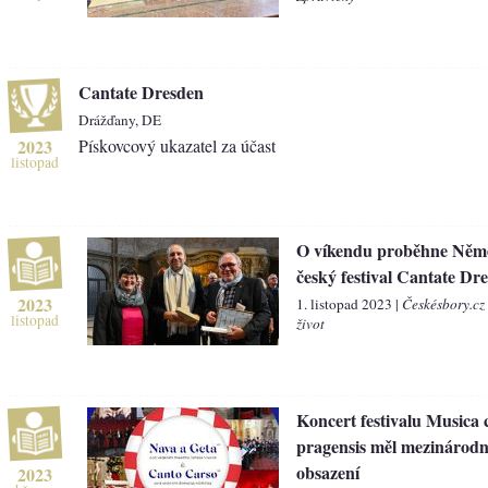
Cantate Dresden
Drážďany, DE
2023
Pískovcový ukazatel za účast
listopad
O víkendu proběhne Něm
český festival Cantate Dr
2023
1. listopad 2023 |
Českésbory.cz
listopad
život
Koncert festivalu Musica 
pragensis měl mezinárodn
obsazení
2023