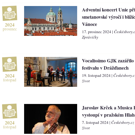
Adventní koncert Unie p
smetanovské výročí i blížíc
Vánoce
2024
prosinec
17. prosinec 2024 |
Českésbory.
Zprávičky
Vocalissimo GJK zazářilo
festivalu v Drážďanech
2024
19. listopad 2024 |
Českésbory.c
listopad
život
Jaroslav Krček a Musica
vystoupí v pražském Hlah
2024
7. listopad 2024 |
Českésbory.cz
listopad
život