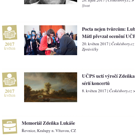
život
Pocta nejen tvůrcům: Lu
Mátl převzal ocenění UČ
2017
20. květen 2017 |
Českésbory.cz
květen
Zprávičky
UČPS uctí výročí Zdeňka
sérií koncertů
2017
8. květen 2017 |
Českésbory.cz 
květen
Memoriál Zdeňka Lukáše
Řevnice, Kralupy n. Vltavou, CZ