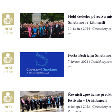
Hold českého pěvectva mi
Smetanovi v Litomyšli
2024
30. květen 2024 |
Českésbory.cz
květen
život
Pocta Bedřichu Smetanov
7. květen 2024 |
Českésbory.cz 
život
2024
květen
Řevničtí zpěváci se předst
festivalu v Drážďanech
2023
6. listopad 2023 |
Českésbory.cz
listopad
Zprávičky