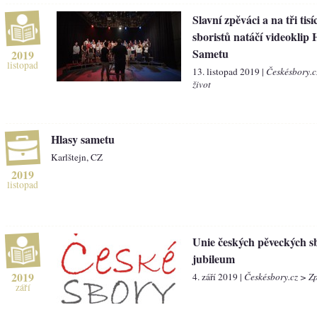
Slavní zpěváci a na tři tis
sboristů natáčí videoklip 
Sametu
2019
listopad
13. listopad 2019 |
Českésbory.c
život
Hlasy sametu
Karlštejn, CZ
2019
listopad
Unie českých pěveckých sb
jubileum
2019
4. září 2019 |
Českésbory.cz > Z
září