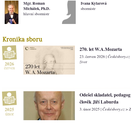
Mgr. Roman
Ivana Kylarová
Michálek, Ph.D.
sbormistr
hlavní sbormistr
Kronika sboru
270. let W.A.Mozarta
23. červen 2026 |
Českésbory.cz
život
2026
červen
Odešel skladatel, pedagog 
člověk Jiří Laburda
2025
3. únor 2025 |
Českésbory.cz > 
únor