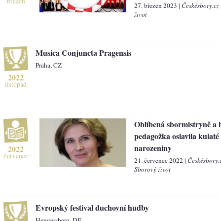
březen
27. březen 2023 |
Českésbory.cz
život
Musica Conjuncta Pragensis
Praha, CZ
2022
listopad
Oblíbená sbormistryně a 
pedagožka oslavila kulaté
narozeniny
2022
červenec
21. červenec 2022 |
Českésbory.
Sborový život
Evropský festival duchovní hudby
Hengersberg, DE