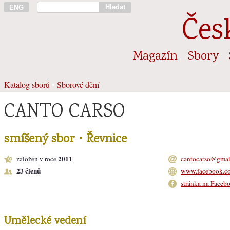
Hledat
ENG
Čes
Magazín
Sbory
Katalog sborů
•
Sborové dění
CANTO CARSO
smíšený sbor • Řevnice
2011
založen v roce
cantocarso@gmai
23 členů
www.facebook.c
stránka na Faceb
Umělecké vedení