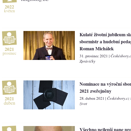
2022
květen
Kulaté životní jubileum sl
sbormistr a hudební peda
Roman Michálek
2021
prosinec
31. prosinec 2021 |
Českésbory.
Zprávičky
Nominace na výroční sbor
2021 zveřejněny
2021
28. duben 2021 |
Českésbory.cz
duben
život
Všechno nejlepší pane pro