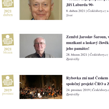
Jiří Laburda 90-
2021
8. duben 2021 |
Českésbory.cz >
duben
život
Zemřel Jaroslav Šaroun, v
muzikant a laskavý člověk
jeho památce!
2021
březen
28. březen 2021 |
Českésbory.cz
Zprávičky
Rybovka zní nad Českem 
společný projekt ČRO a
2019
24. prosinec 2019 |
Českésbory.
prosinec
Zprávičky