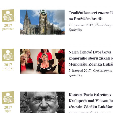
Tradiční koncert rozezní 
na Pražském hradě
2017
21. prosinec 2017 |
Českésbory.
prosinec
Zprávičky
Nejen členové Dvořákova
komorního sboru získali o
Memoriálu Zdeňka Luká
2017
listopad
5. listopad 2017 |
Českésbory.cz
Zprávičky
Koncert Pocta tvůrcům v
Kralupech nad Vltavou b
věnován Zdeňku Lukášov
2017
říjen
26. říjen 2017 |
Českésbory.cz >