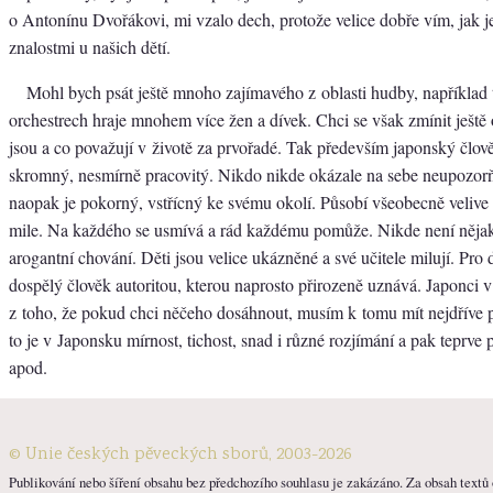
o Antonínu Dvořákovi, mi vzalo dech, protože velice dobře vím, jak je
znalostmi u našich dětí.
Mohl bych psát ještě mnoho zajímavého z oblasti hudby, například 
orchestrech hraje mnohem více žen a dívek. Chci se však zmínit ještě 
jsou a co považují v životě za prvořadé. Tak především japonský člově
skromný, nesmírně pracovitý. Nikdo nikde okázale na sebe neupozorň
naopak je pokorný, vstřícný ke svému okolí. Působí všeobecně velive 
mile. Na každého se usmívá a rád každému pomůže. Nikde není nějak
arogantní chování. Děti jsou velice ukázněné a své učitele milují. Pro 
dospělý člověk autoritou, kterou naprosto přirozeně uznává. Japonci v
z toho, že pokud chci něčeho dosáhnout, musím k tomu mít nejdříve pa
to je v Japonsku mírnost, tichost, snad i různé rozjímání a pak teprve p
apod.
© Unie českých pěveckých sborů, 2003-2026
Publikování nebo šíření obsahu bez předchozího souhlasu je zakázáno. Za obsah textů o