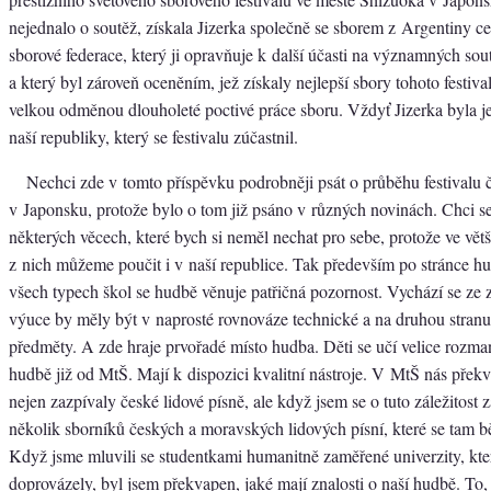
nejednalo o soutěž, získala Jizerka společně se sborem z Argentiny cer
sborové federace, který ji opravňuje k další účasti na významných sout
a který byl zároveň oceněním, jež získaly nejlepší sbory tohoto festiva
velkou odměnou dlouholeté poctivé práce sboru. Vždyť Jizerka byla 
naší republiky, který se festivalu zúčastnil.
Nechci zde v tomto příspěvku podrobněji psát o průběhu festivalu 
v Japonsku, protože bylo o tom již psáno v různých novinách. Chci se
některých věcech, které bych si neměl nechat pro sebe, protože ve větš
z nich můžeme poučit i v naší republice. Tak především po stránce h
všech typech škol se hudbě věnuje patřičná pozornost. Vychází se ze z
výuce by měly být v naprosté rovnováze technické a na druhou stran
předměty. A zde hraje prvořadé místo hudba. Děti se učí velice roz
hudbě již od MtŠ. Mají k dispozici kvalitní nástroje. V MtŠ nás překv
nejen zazpívaly české lidové písně, ale když jsem se o tuto záležitost z
několik sborníků českých a moravských lidových písní, které se tam b
Když jsme mluvili se studentkami humanitně zaměřené univerzity, kte
doprovázely, byl jsem překvapen, jaké mají znalosti o naší hudbě. To,