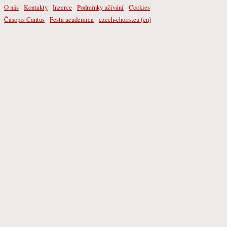
O nás
Kontakty
Inzerce
Podmínky užívání
Cookies
Časopis Cantus
Festa academica
czech-choirs.eu (en)