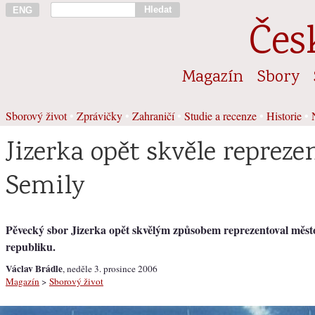
Hledat
ENG
Čes
Magazín
Sbory
Sborový život
•
Zprávičky
•
Zahraničí
•
Studie a recenze
•
Historie
•
Jizerka opět skvěle repreze
Semily
Pěvecký sbor Jizerka opět skvělým způsobem reprezentoval město
republiku.
Václav Brádle
, neděle 3. prosince 2006
Magazín
>
Sborový život