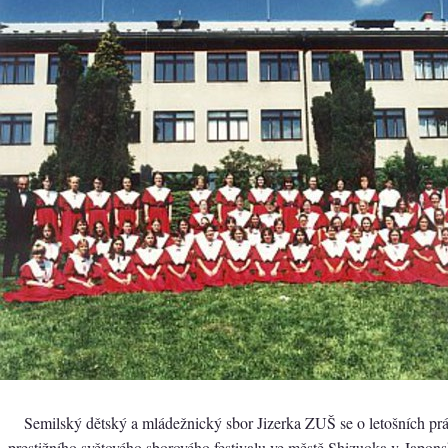
Semilský dětský a mládežnický sbor Jizerka ZUŠ se o letošních prá
prestižního světového sborového festivalu ve městě Shizuoka v Japons