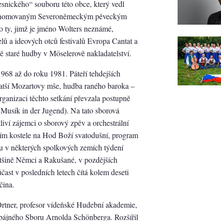
snického“ souboru této obce, který vedl
i renomovaným Severoněmeckým pěveckým
 ty, jimž je jméno Wolters neznámé,
lů a ideových otců festivalů Evropa Cantat a
 staré hudby v Möselerově nakladatelství.
968 až do roku 1981. Páteří tehdejších
atší Mozartovy mše, hudba raného baroka –
ganizaci těchto setkání převzala postupně
Musik in der Jugend). Na tato sborová
tliví zájemci o sborový zpěv a orchestrální
ním kostele na Hod Boží svatodušní, program
ou v některých spolkových zemích týdení
ětšině Němci a Rakušané, v pozdějších
účast v posledních letech čítá kolem deseti
čina.
rtner, profesor vídeňské Hudební akademie,
 bájného Sboru Arnolda Schönberga. Rozšířil