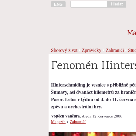
Hledat
ENG
Ma
Sborový život
•
Zprávičky
•
Zahraničí
•
Stud
Fenomén Hinter
Hinterschmiding je vesnice s přibližně pět
Šumavy, asi dvanáct kilometrů za hrani
Pasov. Letos v týdnu od 4. do 11. června 
zpěvu a orchestrální hry.
Vojtěch Vančura
, středa 12. července 2006
Magazín
>
Zahraničí