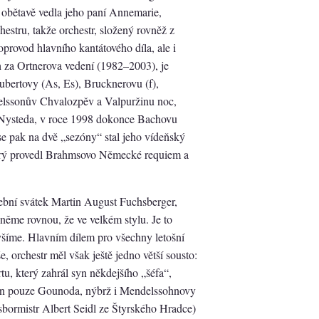
u obětavě vedla jeho paní Annemarie,
estru, takže orchestr, složený rovněž z
provod hlavního kantátového díla, ale i
 za Ortnerova vedení (1982–2003), je
ertovy (As, Es), Brucknerovu (f),
lssonův Chvalozpěv a Valpuržinu noc,
 Nysteda, v roce 1998 dokonce Bachovu
 pak na dvě „sezóny“ stal jeho vídeňský
erý provedl Brahmsovo Německé requiem a
ební svátek Martin August Fuchsberger,
něme rovnou, že ve velkém stylu. Je to
yšíme. Hlavním dílem pro všechny letošní
 orchestr měl však ještě jedno větší sousto:
u, který zahrál syn někdejšího „šéfa“,
týden pouze Gounoda, nýbrž i Mendelssohnovy
sbormistr Albert Seidl ze Štyrského Hradce)