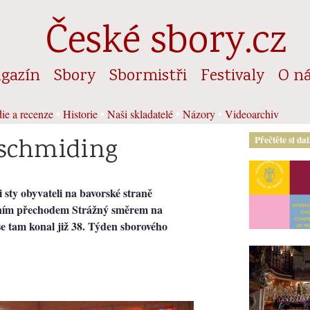
České sbory.cz
gazín
Sbory
Sbormistři
Festivaly
O n
ie a recenze
•
Historie
•
Naši skladatelé
•
Názory
•
Videoarchiv
schmiding
Přečtěte si da
i sty obyvateli na bavorské straně
čním přechodem Strážný směrem na
se tam konal již 38. Týden sborového