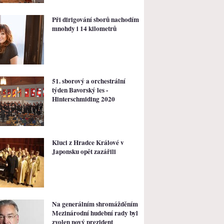
Při dirigování sborů nachodím
mnohdy i 14 kilometrů
51. sborový a orchestrální
týden Bavorský les -
Hinterschmiding 2020
Kluci z Hradce Králové v
Japonsku opět zazářili
Na generálním shromážděním
Mezinárodní hudební rady byl
zvolen nový prezident