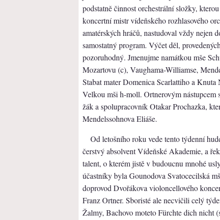
podstatně činnost orchestrální složky, ktero
koncertní mistr vídeňského rozhlasového orch
amatérských hráčů, nastudoval vždy nejen do
samostatný program. Výčet děl, provedených
pozoruhodný. Jmenujme namátkou mše Schub
Mozartovu (c), Vaughama-Williamse, Mende
Stabat mater Domenica Scarlattiho a Knuta
Velkou mši h-moll. Ortnerovým nástupcem se
žák a spolupracovník Otakar Prochazka, kt
Mendelssohnova Eliáše.
Od letošního roku vede tento týdenní hud
čerstvý absolvent Vídeňské Akademie, a řek
talent, o kterém jistě v budoucnu mnohé usl
účastníky byla Gounodova Svatocecilská mše,
doprovod Dvořákova violoncellového koncert
Franz Ortner. Sboristé ale necvičili celý 
Žalmy, Bachovo moteto Fürchte dich nicht (