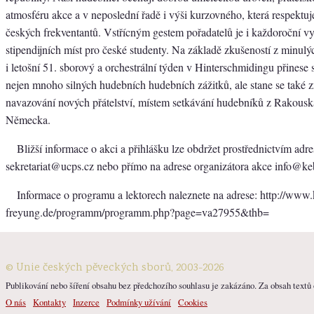
atmosféru akce a v neposlední řadě i výši kurzovného, která respektuj
českých frekventantů. Vstřícným gestem pořadatelů je i každoroční v
stipendijních míst pro české studenty. Na základě zkušeností z minulýc
i letošní 51. sborový a orchestrální týden v Hinterschmidingu přines
nejen mnoho silných hudebních hudebních zážitků, ale stane se také
navazování nových přátelství, místem setkávání hudebníků z Rakousk
Německa.
Bližší informace o akci a přihlášku lze obdržet prostřednictvím adr
sekretariat@ucps.cz nebo přímo na adrese organizátora akce info@ke
Informace o programu a lektorech naleznete na adrese: http://www.k
freyung.de/programm/programm.php?page=va27955&thb=
© Unie českých pěveckých sborů, 2003-2026
Publikování nebo šíření obsahu bez předchozího souhlasu je zakázáno. Za obsah textů o
O nás
Kontakty
Inzerce
Podmínky užívání
Cookies