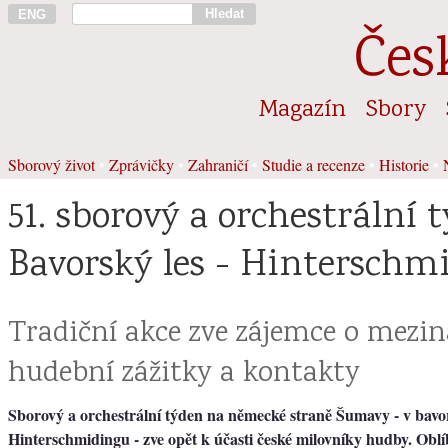
Hledat
ENG
Čes
Magazín
Sbory
Sborový život
•
Zprávičky
•
Zahraničí
•
Studie a recenze
•
Historie
•
51. sborový a orchestrální 
Bavorský les - Hinterschm
Tradiční akce zve zájemce o mezi
hudební zážitky a kontakty
Sborový a orchestrální týden na německé straně Šumavy - v bav
Hinterschmidingu - zve opět k účasti české milovníky hudby. Obl