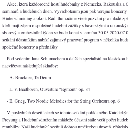
Akce, která každoročně hostí hudebníky z Německa, Rakouska a 
seminářů a hudebních dílen. Vyvrcholením jsou pak veřejné koncerty
Hinterschmiding a okolí. Rádi tlumočíme vřelé pozvání pro mladé zp
kteří mají zájem o společné hudební zážitky s bavorskými a rakouský
sborový a orchestrální týden se bude konat v termínu 30.05.2020-07
setkání účastníkům nabízí zajímavý pracovní program v několika hude
společné koncerty a přednášky.
Pod vedením Jana Schumachera a dalších specialistů na klasickou
nacvičovat následující skladby:
- A. Bruckner, Te Deum
- L. v. Beethoven, Ouvertüre "Egmont" op. 84
- E. Grieg, Two Nordic Melodies for the String Orchestra op. 6
V posledních deseti letech se tohoto setkání pořádaného Katolick
Freyung a Hudební sdružením mládeže účastní stále vetší počet hude
republiky. Naši hudebnící oceňují dobrou uměleckou úroveň, přátelsk