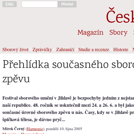
Hledat
ENG
Čes
Magazín
Sbory
Sborový život
•
Zprávičky
•
Zahraničí
•
Studie a recenze
•
Historie
•
Přehlídka současného sbor
zpěvu
Festival sborového umění v Jihlavě je bezpochyby jedním z nejstar
naší republice. 48. ročník se uskutečnil mezi 24. a 26. 6. a byl jak
současné úrovně sborového zpěvu u nás. Časy, kdy se v Jihlavě pr
špičková tělesa, je dávno pryč...
Mirek Černý
(
Harmonie
), pondělí 10. října 2005
Magazín
>
Sborový život