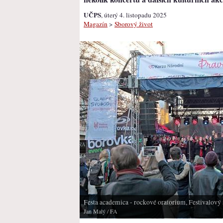
UČPS
, úterý 4. listopadu 2025
Magazín
>
Sborový život
Festa academica - rockové oratorium, Festivalový
Jan Malý
/ FA