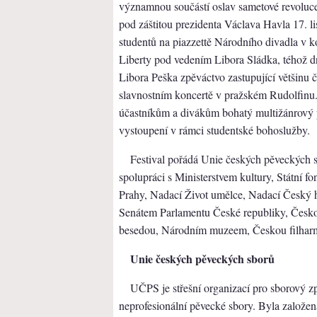
významnou součástí oslav sametové revoluce.
pod záštitou prezidenta Václava Havla 17. li
studentů na piazzettě Národního divadla v k
Liberty pod vedením Libora Sládka, téhož d
Libora Peška zpěváctvo zastupující většinu 
slavnostním koncertě v pražském Rudolfinu.
účastníkům a divákům bohatý multižánrový
vystoupení v rámci studentské bohoslužby.
Festival pořádá Unie českých pěveckých
spolupráci s Ministerstvem kultury, Státní 
Prahy, Nadací Život umělce, Nadací Český h
Senátem Parlamentu České republiky, Česko
besedou, Národním muzeem, Českou filharmo
Unie českých pěveckých sborů
UČPS je střešní organizací pro sborový z
neprofesionální pěvecké sbory. Byla založe