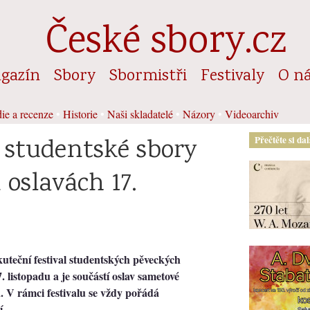
České sbory.cz
gazín
Sbory
Sbormistři
Festivaly
O n
ie a recenze
•
Historie
•
Naši skladatelé
•
Názory
•
Videoarchiv
 studentské sbory
Přečtěte si da
 oslavách 17.
kuteční festival studentských pěveckých
. listopadu a je součástí oslav sametové
 V rámci festivalu se vždy pořádá
í.