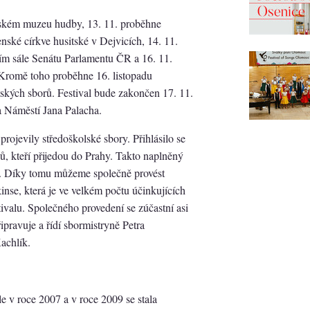
eském muzeu hudby, 13. 11. proběhne
ské církve husitské v Dejvicích, 14. 11.
ním sále Senátu Parlamentu ČR a 16. 11.
 Kromě toho proběhne 16. listopadu
kých sborů. Festival bude zakončen 17. 11.
 Náměstí Jana Palacha.
rojevily středoškolské sbory. Přihlásilo se
, kteří přijedou do Prahy. Takto naplněný
. Díky tomu můžeme společně provést
inse, která je ve velkém počtu účinkujících
tivalu. Společného provedení se zúčastní asi
pravuje a řídí sbormistryně Petra
achlík.
e v roce 2007 a v roce 2009 se stala