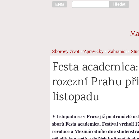
Hledat
ENG
Ma
Sborový život
•
Zprávičky
•
Zahraničí
•
Stud
Festa academica:
rozezní Prahu při
listopadu
V listopadu se v Praze již po dvanácté us
sborů Festa academica. Festival vrcholí 17
revoluce a Mezinárodního dne studenstva.
několik koncertů a dalších kulturních akc