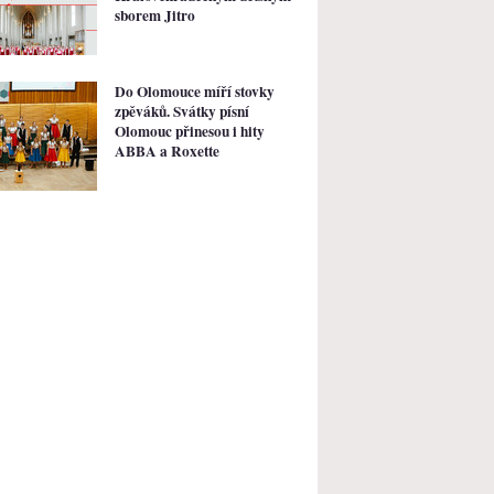
sborem Jitro
Do Olomouce míří stovky
zpěváků. Svátky písní
Olomouc přinesou i hity
ABBA a Roxette