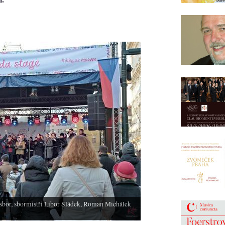
 sbor, sbormistři Libor Sládek, Roman Michálek