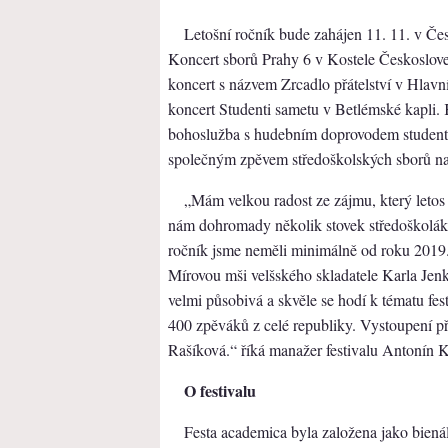
Letošní ročník bude zahájen 11. 11. v Č
Koncert sborů Prahy 6 v Kostele Českosloven
koncert s názvem Zrcadlo přátelství v Hlav
koncert Studenti sametu v Betlémské kapli.
bohoslužba s hudebním doprovodem students
společným zpěvem středoškolských sborů na
„Mám velkou radost ze zájmu, který letos p
nám dohromady několik stovek středoškoláků
ročník jsme neměli minimálně od roku 2019
Mírovou mši velšského skladatele Karla Jenk
velmi působivá a skvěle se hodí k tématu fes
400 zpěváků z celé republiky. Vystoupení při
Rašíková.“ říká manažer festivalu Antonín K
O festivalu
Festa academica byla založena jako bienál