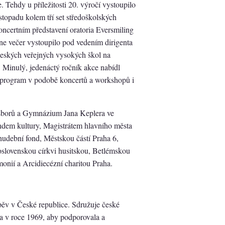
 Tehdy u příležitosti 20. výročí vystoupilo
stopadu kolem tří set středoškolských
oncertním představení oratoria Eversmiling
ne večer vystoupilo pod vedením dirigenta
českých veřejných vysokých škol na
 Minulý, jedenáctý ročník akce nabídl
 program v podobě koncertů a workshopů i
 sborů a Gymnázium Jana Keplera ve
fondem kultury, Magistrátem hlavního města
udební fond, Městskou částí Praha 6,
slovenskou církvi husitskou, Betlémskou
nií a Arcidiecézní charitou Praha.
pěv v České republice. Sdružuje české
na v roce 1969, aby podporovala a