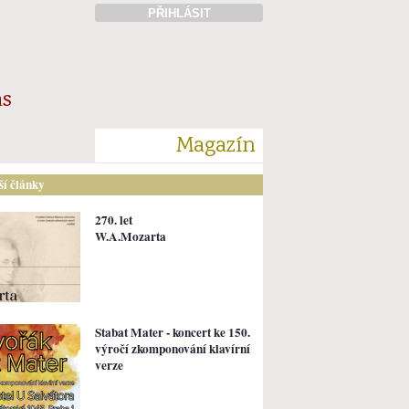
PŘIHLÁSIT
ás
Magazín
lší články
270. let
W.A.Mozarta
Stabat Mater - koncert ke 150.
výročí zkomponování klavírní
verze