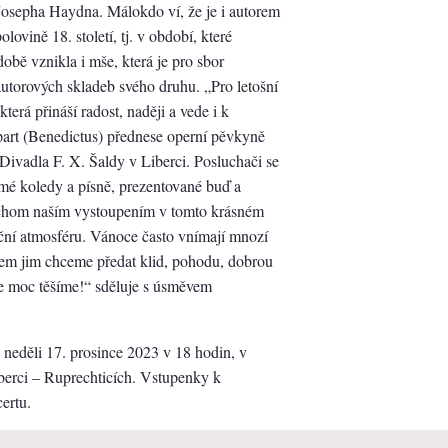
osepha Haydna. Málokdo ví, že je i autorem
ovině 18. století, tj. v období, které
obě vznikla i mše, která je pro sbor
autorových skladeb svého druhu. „Pro letošní
erá přináší radost, naději a vede i k
part (Benedictus) přednese operní pěvkyně
Divadla F. X. Šaldy v Liberci. Posluchači se
mé koledy a písně, prezentované buď a
ychom naším vystoupením v tomto krásném
ční atmosféru. Vánoce často vnímají mnozí
ěvem jim chceme předat klid, pohodu, dobrou
e moc těšíme!“ sděluje s úsměvem
eděli 17. prosince 2023 v 18 hodin, v
berci – Ruprechticích. Vstupenky k
ertu.