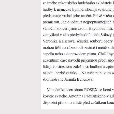
známého rakouského hudebního skladatele J
hudby k německé hymně; složil ji ve druhé pol
představuje vrchol jeho umění. Právě v této d
premiérou. Jde o jednu z nejpopulárnějších 
vánoční koncert jsme zvolili Haydnovu mši, kt
zamyšlení v této předvánoční době. Sólový 
Veronika Kaiserová, sólistka souboru opery 
mohou těšit na různorodé známé i méně zná
capella nebo s doprovodem piana. Chtěli b
adventním čase navodit příjemnou předváno
lidé jako stresovou záležitost; hudbou a zp
náladu, hezké zážitky…Na naše publikum s
sbormistryně Jarmila Benešová.
Vánoční koncert sboru ROSEX se koná v n
kostele svatého Antonína Paduánského v Li
dispozici přímo na místě před začátkem konc