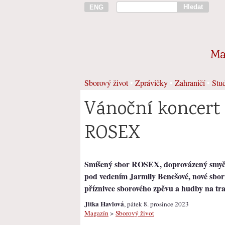
Hledat
ENG
Ma
Sborový život
•
Zprávičky
•
Zahraničí
•
Stud
Vánoční koncert
ROSEX
Smíšený sbor ROSEX, doprovázený smyč
pod vedením Jarmily Benešové, nové sbo
příznivce sborového zpěvu a hudby na tra
Jitka Havlová
, pátek 8. prosince 2023
Magazín
>
Sborový život