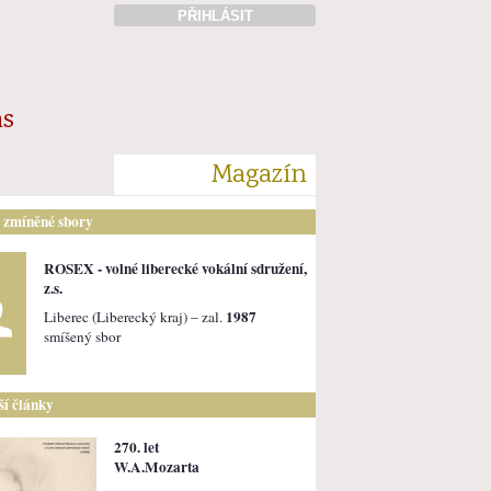
PŘIHLÁSIT
ás
Magazín
i zmíněné sbory
ROSEX - volné liberecké vokální sdružení,
z.s.
1987
Liberec (Liberecký kraj) – zal.
smíšený sbor
lší články
270. let
W.A.Mozarta