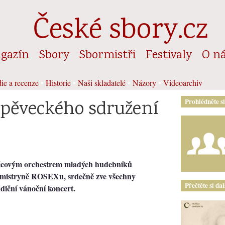
České sbory.cz
gazín
Sbory
Sbormistři
Festivaly
O n
ie a recenze
•
Historie
•
Naši skladatelé
•
Názory
•
Videoarchiv
 pěveckého sdružení
Prohlédněte s
covým orchestrem mladých hudebníků
rmistryně ROSEXu, srdečně zve všechny
Přečtěte si da
diční vánoční koncert.