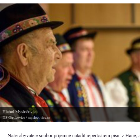
Hlahol Mysločovice
DS Otrokovice
/ myslocovice.cz
Naše obyvatele soubor příjemně naladil repertoárem písní z Hané, a