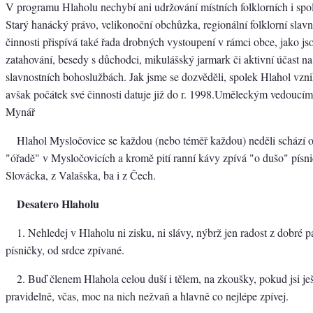
V programu Hlaholu nechybí ani udržování místních folklorních i spo
Starý hanácký právo, velikonoční obchůzka, regionální folklorní slavno
činnosti přispívá také řada drobných vystoupení v rámci obce, jako js
zatahování, besedy s důchodci, mikulášský jarmark či aktivní účast n
slavnostních bohoslužbách. Jak jsme se dozvěděli, spolek Hlahol vzni
avšak počátek své činnosti datuje již do r. 1998.Uměleckým vedoucím 
Mynář
Hlahol Mysločovice se každou (nebo téměř každou) neděli schází 
"óřadě" v Mysločovicích a kromě pití ranní kávy zpívá "o dušo" písn
Slovácka, z Valašska, ba i z Čech.
Desatero Hlaholu
1. Nehledej v Hlaholu ni zisku, ni slávy, nýbrž jen radost z dobré p
písničky, od srdce zpívané.
2. Buď členem Hlahola celou duší i tělem, na zkoušky, pokud jsi je
pravidelně, včas, moc na nich nežvaň a hlavně co nejlépe zpívej.