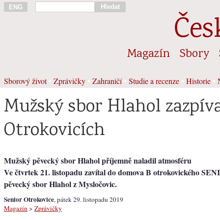
Hledat
ENG
Čes
Magazín
Sbory
Sborový život
•
Zprávičky
•
Zahraničí
•
Studie a recenze
•
Historie
•
Mužský sbor Hlahol zazpíva
Otrokovicích
Mužský pěvecký sbor Hlahol příjemně naladil atmosféru
Ve čtvrtek 21. listopadu zavítal do domova B otrokovického S
pěvecký sbor Hlahol z Mysločovic.
Senior Otrokovice
, pátek 29. listopadu 2019
Magazín
>
Zprávičky