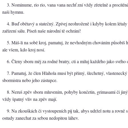
3. Nominume, rio rio, vana vana nechť zní vždy zřetelně a procítěně
naši hymnu.
4. Buď obětavý a statečný. Zpívej neohroženě i kdyby kolem létaly p
zařízení sálu. Píseň naše národní tě ochrání!
5. Máš-li na sobě kroj, pamatuj, že nevhodným chováním působíš 
ale všem, kdo kroj nosí.
6. Členy sboru měj za rodné bratry, cti a miluj každého jako svého 
7. Pamatuj, že člen Hlahola musí být přímý, šlechetný, vlastenecký
sbormistra nebo jeho zástupce.
8. Neruš zpěv sboru mluvením, pohyby končetin, grimasami či jiným
vždy špatný vliv na zpěv mají.
9. Na zkouškách či vystoupeních pij tak, abys udržel notu a rovně s
ostudy zanechat za sebou nedopitou láhev.