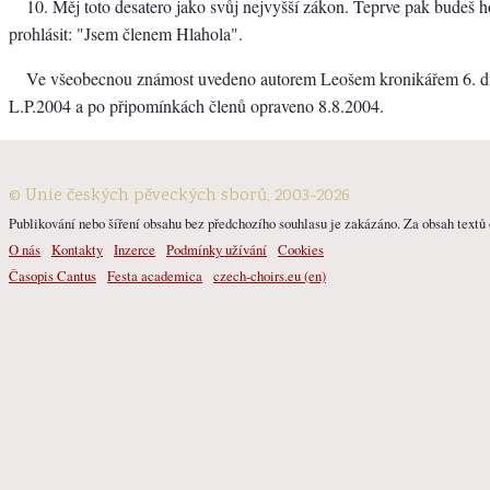
10. Měj toto desatero jako svůj nejvyšší zákon. Teprve pak budeš 
prohlásit: "Jsem členem Hlahola".
Ve všeobecnou známost uvedeno autorem Leošem kronikářem 6. d
L.P.2004 a po připomínkách členů opraveno 8.8.2004.
© Unie českých pěveckých sborů, 2003-2026
Publikování nebo šíření obsahu bez předchozího souhlasu je zakázáno. Za obsah textů o
O nás
Kontakty
Inzerce
Podmínky užívání
Cookies
Časopis Cantus
Festa academica
czech-choirs.eu (en)