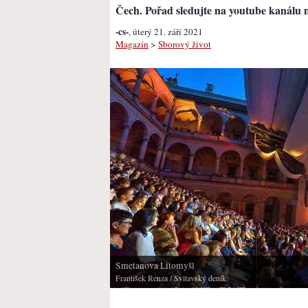
Čech. Pořad sledujte na youtube kanálu 
-cs-
, úterý 21. září 2021
Magazín
>
Sborový život
Smetanova Litomyšl
František Renza
/ Svitavský deník