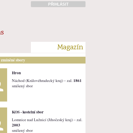
PŘIHLÁSIT
ás
Magazín
i zmíněné sbory
Hron
1861
Náchod (Královéhradecký kraj) – zal.
smíšený sbor
KOS - kostelní sbor
Lomnice nad Lužnicí (Jihočeský kraj) – zal.
2003
smíšený sbor