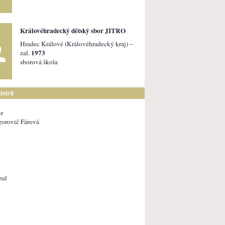
Královéhradecký dětský sbor JITRO
Hradec Králové (Královéhradecký kraj) –
1973
zal.
sborová škola
istrů
ie
orovič Fárová
pal