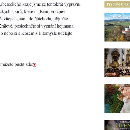
bereckého kraje jsme se tentokrát vypravili
Přečtěte si da
kých sborů, které nadšení pro zpěv
avítejte s námi do Náchoda, přijměte
Králové, poslechněte si vyznání hejtmana
o nebo si s Kosem z Litomyšle udělejte
ůžete pustit zde:
♥