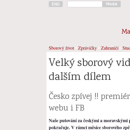
Hledat
ENG
Ma
Sborový život
•
Zprávičky
•
Zahraničí
•
Stud
Velký sborový vid
dalším dílem
Česko zpívej !! premié
webu i FB
Naše putování za českými a moravským
pokračuje. V rámci měsíce sborového zp