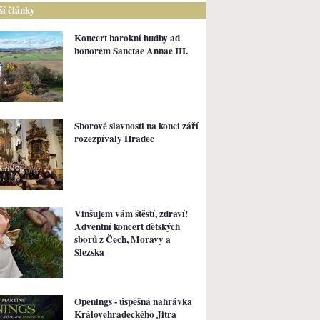
lší články
Koncert barokní hudby ad
honorem Sanctae Annae III.
Sborové slavnosti na konci září
rozezpívaly Hradec
Vinšujem vám štěstí, zdraví!
Adventní koncert dětských
sborů z Čech, Moravy a
Slezska
Openings - úspěšná nahrávka
Královehradeckého Jitra