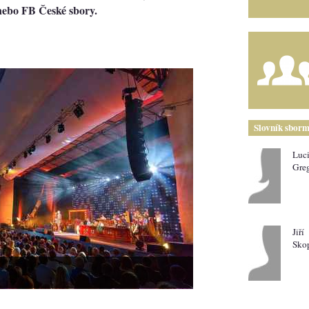
nebo FB České sbory.
Slovník sborm
Luc
Greg
Jiří
Sko