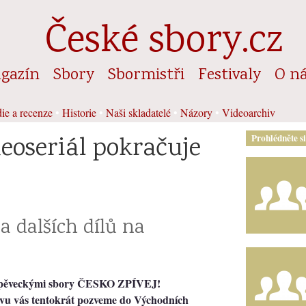
České sbory.cz
gazín
Sbory
Sbormistři
Festivaly
O n
ie a recenze
•
Historie
•
Naši skladatelé
•
Názory
•
Videoarchiv
eoseriál pokračuje
Prohlédněte s
ra dalších dílů na
i pěveckými sbory ČESKO ZPÍVEJ!
ěvu vás tentokrát pozveme do Východních