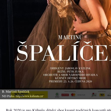
B. Martinů Špalíček
ND Praha
/ http://www.kuhnata.cz/
Rok 2020 je pro Kühnův dětský sbor kromě tradičních koncertů př