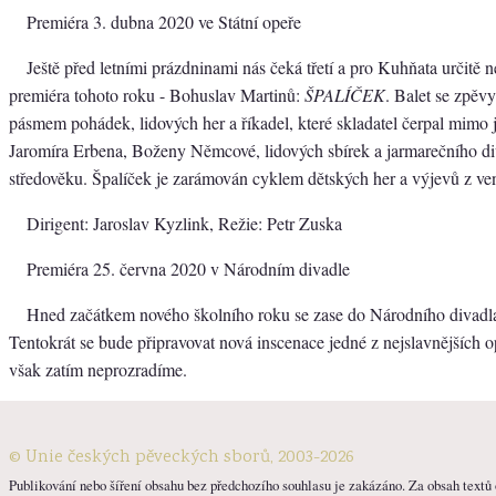
Premiéra 3. dubna 2020 ve Státní opeře
Ještě před letními prázdninami nás čeká třetí a pro Kuhňata určitě 
premiéra tohoto roku - Bohuslav Martinů:
ŠPALÍČEK
. Balet se zpěv
pásmem pohádek, lidových her a říkadel, které skladatel čerpal mimo j
Jaromíra Erbena, Boženy Němcové, lidových sbírek a jarmarečního d
středověku. Špalíček je zarámován cyklem dětských her a výjevů z ve
Dirigent: Jaroslav Kyzlink, Režie: Petr Zuska
Premiéra 25. června 2020 v Národním divadle
Hned začátkem nového školního roku se zase do Národního divadla
Tentokrát se bude připravovat nová inscenace jedné z nejslavnějších o
však zatím neprozradíme.
© Unie českých pěveckých sborů, 2003-2026
Publikování nebo šíření obsahu bez předchozího souhlasu je zakázáno. Za obsah textů o