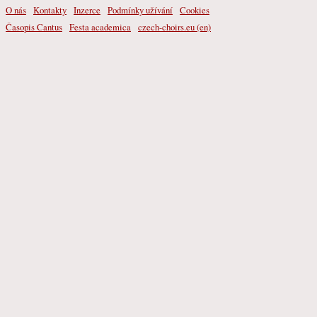
O nás
Kontakty
Inzerce
Podmínky užívání
Cookies
Časopis Cantus
Festa academica
czech-choirs.eu (en)