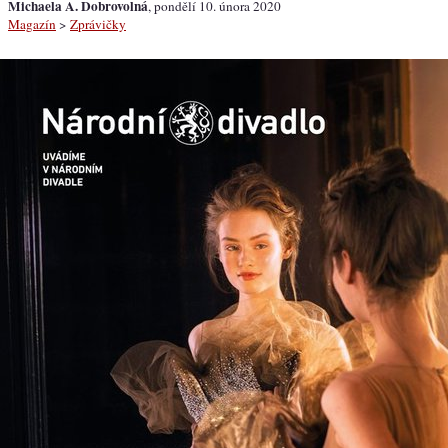
Michaela A. Dobrovolná
, pondělí 10. února 2020
Magazín
>
Zprávičky