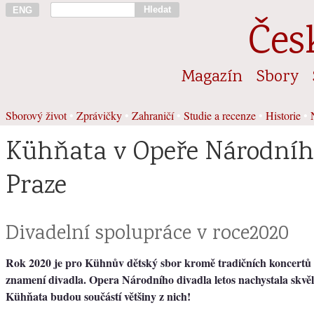
Hledat
ENG
Čes
Magazín
Sbory
Sborový život
•
Zprávičky
•
Zahraničí
•
Studie a recenze
•
Historie
•
Kühňata v Opeře Národního
Praze
Divadelní spolupráce v roce2020
Rok 2020 je pro Kühnův dětský sbor kromě tradičních koncertů
znamení divadla. Opera Národního divadla letos nachystala skvělé
Kühňata budou součástí většiny z nich!