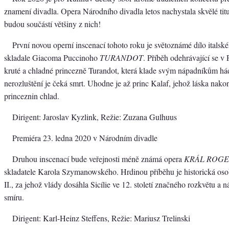
znamení divadla. Opera Národního divadla letos nachystala skvělé tit
budou součástí většiny z nich!
První novou operní inscenací tohoto roku je světoznámé dílo itals
skladale Giacoma Puccinoho
TURANDOT
. Příběh odehrávající se v
kruté a chladné princezně Turandot, která klade svým nápadníkům hád
nerozluštění je čeká smrt. Uhodne je až princ Kalaf, jehož láska nak
princeznin chlad.
Dirigent: Jaroslav Kyzlink, Režie: Zuzana Gulhuus
Premiéra 23. ledna 2020 v Národním divadle
Druhou inscenací bude veřejnosti méně známá opera
KRÁL ROG
skladatele Karola Szymanowského. Hrdinou příběhu je historická oso
II., za jehož vlády dosáhla Sicílie ve 12. století značného rozkvětu a
smíru.
Dirigent: Karl-Heinz Steffens, Režie: Mariusz Trelinski