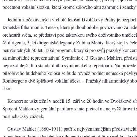
početnou vokální složku, která kromě sólového altu zahrnuje i ženský 
Jedním z očekávaných vrcholů letošní Dvořákovy Prahy je bezpoc
Izraelské filharmonie. Těleso, které je dlouhodobě považováno za jede
orchestrů světa, se představí pod taktovkou svého doživotního uměleck
šéfdirigenta, žijící dirigentské legendy Zubina Mehty, který stojí v čele
neuvěřitelných 50 let. Také program, který si pro svůj pražský koncert z
za mimořádně reprezentativní: Symfonie č. 3 Gustava Mahlera předst
nejrozsáhlejší dílo standardního symfonického repertoáru. Na provede
působivého hudebního kolosu se bude rovněž podílet německá pěvky
Romberger a dvě špičková vokální tělesa − Pražský filharmonický sb
sbor.
Koncert se uskuteční v neděli 15. září ve 20 hodin ve Dvořákově sí
Spojení Mahlerovy geniální partitury s interpretací na nejvyšší úrovni s
posluchačský zážitek.
Gustav Mahler (1860–1911) patří k nejvýznamnějším představitel
romantismu. Jeho skladatelské dílo není početně příliš rozsáhlé, ale p