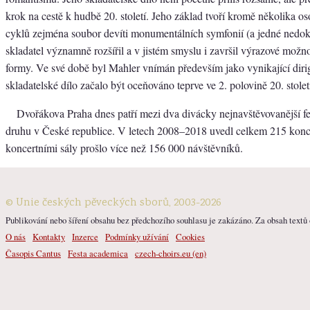
krok na cestě k hudbě 20. století. Jeho základ tvoří kromě několika o
cyklů zejména soubor devíti monumentálních symfonií (a jedné nedok
skladatel významně rozšířil a v jistém smyslu i završil výrazové možno
formy. Ve své době byl Mahler vnímán především jako vynikající diri
skladatelské dílo začalo být oceňováno teprve ve 2. polovině 20. stolet
Dvořákova Praha dnes patří mezi dva divácky nejnavštěvovanější fe
druhu v České republice. V letech 2008–2018 uvedl celkem 215 konc
koncertními sály prošlo více než 156 000 návštěvníků.
© Unie českých pěveckých sborů, 2003-2026
Publikování nebo šíření obsahu bez předchozího souhlasu je zakázáno. Za obsah textů o
O nás
Kontakty
Inzerce
Podmínky užívání
Cookies
Časopis Cantus
Festa academica
czech-choirs.eu (en)