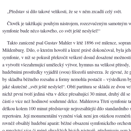
„Představ si dílo takové velikosti, že se v něm zrcadlí celý svět.
Člověk je takříkajíc pouhým nástrojem, rozezvučeným samotným 
symfonie bude něco takového, co svět ještě neslyšel!“
Takto zaníceně psal Gustav Mahler v létě 1896 své milence, sopra
Mildenburg. Dílo, o kterém hovořil a které právě dokončoval, byla jeho
symfonie, v níž se pokusil překročit veškeré dosud dosažené možnost
a vytvořit všezahrnující umělecký výtvor, hymnus na velikost přírody
hudebními prostředky vyjádřil (svou) filozofii univerza. Je zjevné, že
by skladba běžného rozsahu a formy nemohla postačit – výsledkem byl
jaké skutečně „svět ještě neslyšel“. Obří partitura se skládá ze dvou ve
nichž první tvoří jediná věta v délce přesahující 30 minut, druhý díl se
částí o více než hodinové souhrnné délce. Mahlerova Třetí symfonie t
délkou kolem 100 minut představuje nejrozsáhlejší dílo standardního
repertoáru. Její monumentální vyznění však není jen otázkou rozměrů.
rovněž obsáhlý hudební aparát: běžné obsazení symfonického orchestr
o množství více či méně obvyklých bicích nástrojů, předepisuje osm l