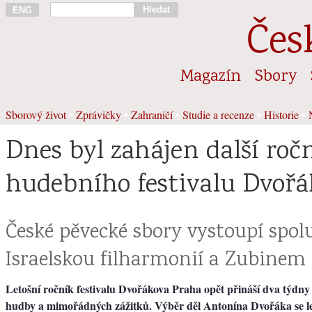
Hledat
ENG
Čes
Magazín
Sbory
Sborový život
•
Zprávičky
•
Zahraničí
•
Studie a recenze
•
Historie
•
Dnes byl zahájen další roč
hudebního festivalu Dvoř
České pěvecké sbory vystoupí spol
Israelskou filharmonií a Zubine
Letošní ročník festivalu Dvořákova Praha opět přináší dva týdny
hudby a mimořádných zážitků. Výběr děl Antonína Dvořáka se le