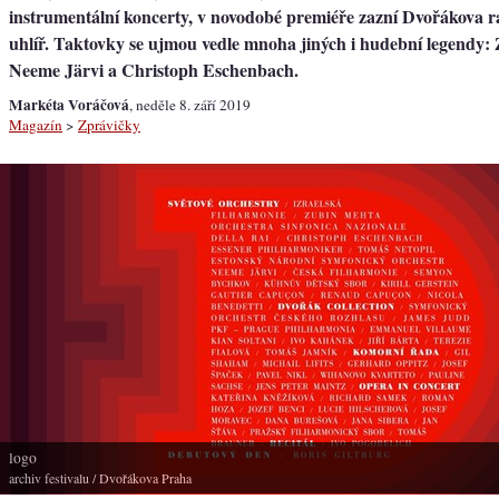
instrumentální koncerty, v novodobé premiéře zazní Dvořákova r
uhlíř. Taktovky se ujmou vedle mnoha jiných i hudební legendy:
Neeme Järvi a Christoph Eschenbach.
Markéta Voráčová
, neděle 8. září 2019
Magazín
>
Zprávičky
logo
archiv festivalu
/ Dvořákova Praha