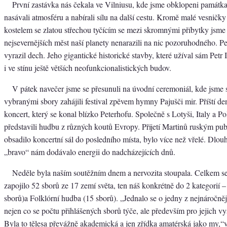
První zastávka nás čekala ve Vilniusu, kde jsme obklopeni památk
nasávali atmosféru a nabírali sílu na další cestu. Kromě malé vesničk
kostelem se zlatou střechou tyčícím se mezi skromnými příbytky jsme 
nejsevernějších měst naší planety nenarazili na nic pozoruhodného. P
vyrazil dech. Jeho gigantické historické stavby, které užíval sám Petr 
i ve stínu ještě větších neofunkcionalistických budov.
V pátek navečer jsme se přesunuli na úvodní ceremoniál, kde jsme 
vybranými sbory zahájili festival zpěvem hymny Pajušči mir. Příští de
koncert, který se konal blízko Peterhofu. Společně s Lotyši, Italy a P
představili hudbu z různých koutů Evropy. Přijetí Martinů ruským pub
obsadilo koncertní sál do posledního místa, bylo více než vřelé. Dlouh
„bravo“ nám dodávalo energii do nadcházejících dnů.
Neděle byla naším soutěžním dnem a nervozita stoupala. Celkem s
zapojilo 52 sborů ze 17 zemí světa, ten náš konkrétně do 2 kategorií 
sborů)a Folklórní hudba (15 sborů). „Jednalo se o jedny z nejnáročnějš
nejen co se počtu přihlášených sborů týče, ale především pro jejich v
Byla to tělesa převážně akademická a jen zřídka amatérská jako my,“vy