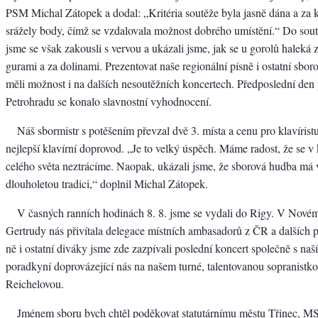
PSM Michal Zátopek a dodal: „Kritéria soutěže byla jasně dána a za
srážely body, čímž se vzdalovala možnost dobrého umístění.“ Do sou
jsme se však zakousli s vervou a ukázali jsme, jak se u gorolů haleká z
gurami a za dolinami. Prezentovat naše regionální písně i ostatní sbor
měli možnost i na dalších nesoutěžních koncertech. Předposlední den
Petrohradu se konalo slavnostní vyhodnocení.
Náš sbormistr s potěšením převzal dvě 3. místa a cenu pro klavíris
nejlepší klavírní doprovod. „Je to velký úspěch. Máme radost, že se v
celého světa neztrácíme. Naopak, ukázali jsme, že sborová hudba má 
dlouholetou tradici,“ doplnil Michal Zátopek.
V časných ranních hodinách 8. 8. jsme se vydali do Rigy. V Novém
Gertrudy nás přivítala delegace místních ambasadorů z ČR a dalších p
ně i ostatní diváky jsme zde zazpívali poslední koncert společně s naš
poradkyní doprovázející nás na našem turné, talentovanou sopranistk
Reichelovou.
Jménem sboru bych chtěl poděkovat statutárnímu městu Třinec, MS