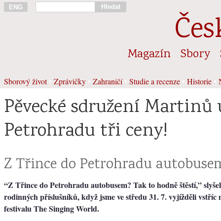
Hledat
ENG
Čes
Magazín
Sbory
Sborový život
•
Zprávičky
•
Zahraničí
•
Studie a recenze
•
Historie
•
Pěvecké sdružení Martinů u
Petrohradu tři ceny!
Z Třince do Petrohradu autobuse
“Z Třince do Petrohradu autobusem? Tak to hodně štěstí,” slyšel
rodinných příslušníků, když jsme ve středu 31. 7. vyjížděli vstř
festivalu The Singing World.