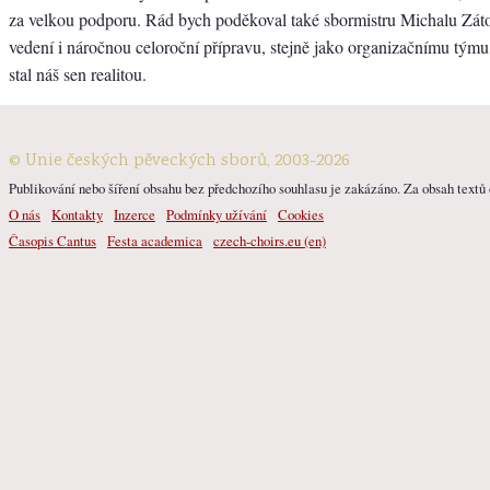
za velkou podporu. Rád bych poděkoval také sbormistru Michalu Zát
vedení i náročnou celoroční přípravu, stejně jako organizačnímu týmu
stal náš sen realitou.
© Unie českých pěveckých sborů, 2003-2026
Publikování nebo šíření obsahu bez předchozího souhlasu je zakázáno. Za obsah textů o
O nás
Kontakty
Inzerce
Podmínky užívání
Cookies
Časopis Cantus
Festa academica
czech-choirs.eu (en)