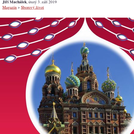
Jiří Machálek
, úterý 3. září 2019
Magazín
>
Sborový život