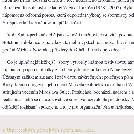
připomenuli osobnost a skladby Zdeňka Lukáše (1928 – 2007). Byl
nápomocna odborná porota, která odpolední výkony se sbormistry och
V neposlední řadě nám velmi přálo počasí.
V dnešní uspěchané době jsme se měli možnost „zastavit“, poslouc
stoletími, a dokonce jsme v kostele mohli vyslechnout několik varhan
podání Michala Novenka, při kterých až běhal „mráz po zádech“.
Co je úplně nejdůležitější - sbory vytvořily krásnou festivalovou at
mj. budou připomínat fotky z nádherných prostor kostela Nanebevzet
Úžasným zážitkem zůstane i zpěv dvou závěrečných společných písní 
Břízy, kterou dirigovala jeho dcera Markéta Gabrielová a druhá od 
strhujícím vedením Miroslava Šulce. Posluchači odcházeli nadšení a z
reakcí účastníků se dá usuzovat, že si festival užívali plnými doušky. 
odjíždějí rozjásaní, spokojení, a to je pro organizační tým ta nejkrásn
© Unie českých pěveckých sborů, 2003-2026