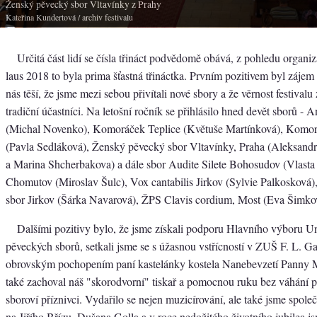
Ženský pěvecký sbor Vltavínky z Prahy
Kateřina Kundertová
/ archiv festivalu
Určitá část lidí se čísla třináct podvědomě obává, z pohledu organiz
laus 2018 to byla prima šťastná třináctka. Prvním pozitivem byl záje
nás těší, že jsme mezi sebou přivítali nové sbory a že věrnost festivalu
tradiční účastníci. Na letošní ročník se přihlásilo hned devět sborů
(Michal Novenko), Komoráček Teplice (Květuše Martínková), Komorn
(Pavla Sedláková), Ženský pěvecký sbor Vltavínky, Praha (Aleksan
a Marina Shcherbakova) a dále sbor Audite Silete Bohosudov (Vlasta
Chomutov (Miroslav Šulc), Vox cantabilis Jirkov (Sylvie Palkosková
sbor Jirkov (Šárka Navarová), ŽPS Clavis cordium, Most (Eva Šimko
Dalšími pozitivy bylo, že jsme získali podporu Hlavního výboru U
pěveckých sborů, setkali jsme se s úžasnou vstřícností v ZUŠ F. L. 
obrovským pochopením paní kastelánky kostela Nanebevzetí Panny M
také zachoval náš "skorodvorní" tiskař a pomocnou ruku bez váhání při
sboroví příznivci. Vydařilo se nejen muzicírování, ale také jsme spol
na Jiřího Břízu, Dušana Golla a v roce nedožitého životního jubilea js