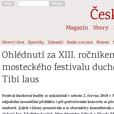
Hledat
ENG
Čes
Magazín
Sbory
Sborový život
•
Zprávičky
•
Zahraničí
•
Studie a recenze
•
Historie
•
Ohlédnutí za XIII. ročníke
mosteckého festivalu duc
Tibi laus
Festival duchovní hudby se uskutečnil v sobotu 2. června 2018 v
odpolední nesoutěžní přehlídce i při podvečerním koncertu se pře
souborů. Jejich výkony posuzovala a se sbormistry konzultovala
složení: Ing. Vladislav Souček, Mgr. Stanislav Jelínek a Magda M