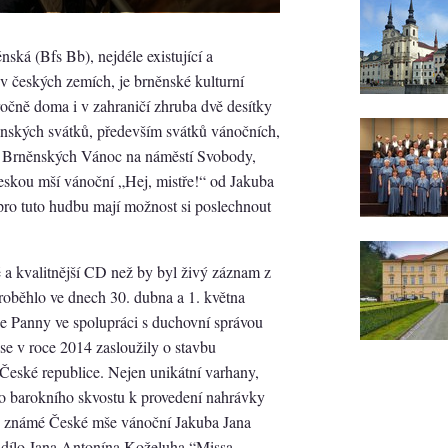
ská (Bfs Bb), nejdéle existující a
v českých zemích, je brněnské kulturní
ročně doma i v zahraničí zhruba dvě desítky
anských svátků, především svátků vánočních,
i Brněnských Vánoc na náměstí Svobody,
Českou mší vánoční „Hej, mistře!“ od Jakuba
pro tuto hudbu mají možnost si poslechnout
 a kvalitnější CD než by byl živý záznam z
roběhlo ve dnech 30. dubna a 1. května
e Panny ve spolupráci s duchovní správou
e v roce 2014 zasloužily o stavbu
 České republice. Nejen unikátní varhany,
oto barokního skvostu k provedení nahrávky
ě známé České mše vánoční Jakuba Jana
 dílo Jana Antonína Koželuha “Missa