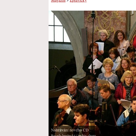
Nahrávání nového CD
Beseda brněnská
/ archiv sboru