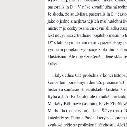
pastoralis in D“. V ní se zrcadlí úžasná tec
Je škoda, že se „Missa pastoralis in D“ často
jako o jedné z nejkrásnějších mší hudební l
mistře!“ je česky psaná církevní skladba zas
text nevychází z tradičně pojatého mešního t
D“ s latinským textem nese výrazné stopy pra
výrazem poněkud vybočuje z okruhu pastor
klasicismu. Ale obě vznešeně laděné skladby
krásy.
I když edice CD proběhla v konci listopa
koncertem pořádaným dne 26. prosince 201
historii a současnost jezuitského kostela, živ
Ryba a J. A. Koželuh), ale i krátké curriculu
Markéty Böhmové (soprán), Pavly Zbořilové 
Marholda (basbaryton) a Jana Šťávy (bas). B
katedrály sv. Petra a Pavla, který se sbore
zvukové režie se profesionálně zhostili Aleš