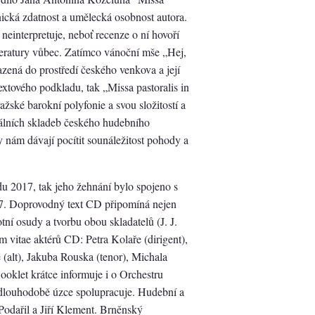
hnická zdatnost a umělecká osobnost autora.
 neinterpretuje, neboť recenze o ní hovoří
iteratury vůbec. Zatímco vánoční mše „Hej,
azená do prostředí českého venkova a její
extového podkladu, tak „Missa pastoralis in
žské barokní polyfonie a svou složitostí a
álních skladeb českého hudebního
 nám dávají pocítit sounáležitost pohody a
du 2017, tak jeho žehnání bylo spojeno s
7. Doprovodný text CD připomíná nejen
otní osudy a tvorbu obou skladatelů (J. J.
m vitae aktérů CD: Petra Kolaře (dirigent),
(alt), Jakuba Rouska (tenor), Michala
ooklet krátce informuje i o Orchestru
m dlouhodobě úzce spolupracuje. Hudební a
 Podařil a Jiří Klement. Brněnský