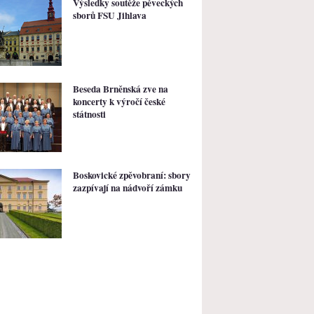
Výsledky soutěže pěveckých
sborů FSU Jihlava
Beseda Brněnská zve na
koncerty k výročí české
státnosti
Boskovické zpěvobraní: sbory
zazpívají na nádvoří zámku