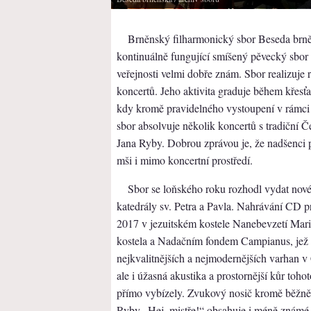
Brněnský filharmonický sbor Beseda brněn
kontinuálně fungující smíšený pěvecký sbor 
veřejnosti velmi dobře znám. Sbor realizuje 
koncertů. Jeho aktivita graduje během křesť
kdy kromě pravidelného vystoupení v rámc
sbor absolvuje několik koncertů s tradiční 
Jana Ryby. Dobrou zprávou je, že nadšenci 
mši i mimo koncertní prostředí.
Sbor se loňského roku rozhodl vydat nové
katedrály sv. Petra a Pavla. Nahrávání CD p
2017 v jezuitském kostele Nanebevzetí Mari
kostela a Nadačním fondem Campianus, jež s
nejkvalitnějších a nejmodernějších varhan v
ale i úžasná akustika a prostornější kůr toh
přímo vybízely. Zvukový nosič kromě běžn
Ryby „Hej, mistře!“ obsahuje i méně známé