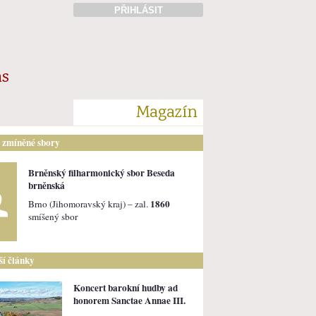
PŘIHLÁSIT
ás
Magazín
i zmíněné sbory
Brněnský filharmonický sbor Beseda
brněnská
1860
Brno (Jihomoravský kraj) – zal.
smíšený sbor
lší články
Koncert barokní hudby ad
honorem Sanctae Annae III.