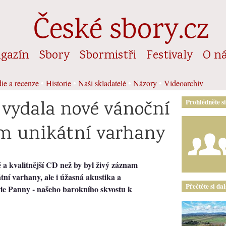
České sbory.cz
gazín
Sbory
Sbormistři
Festivaly
O n
ie a recenze
•
Historie
•
Naši skladatelé
•
Názory
•
Videoarchiv
 vydala nové vánoční
Prohlédněte s
om unikátní varhany
 a kvalitnější CD než by byl živý záznam
tní varhany, ale i úžasná akustika a
Přečtěte si da
rie Panny - našeho barokního skvostu k