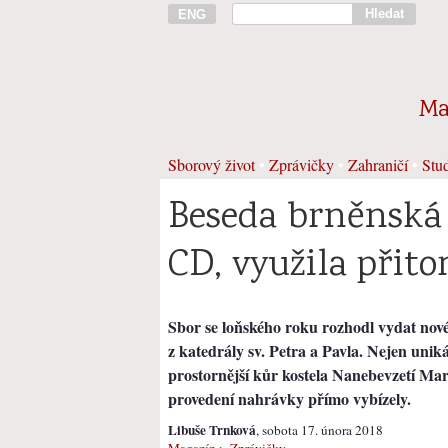
Hledat
ENG
Ma
Sborový život
•
Zprávičky
•
Zahraničí
•
Stud
Beseda brněnská
CD, využila přit
Sbor se loňského roku rozhodl vydat nové
z katedrály sv. Petra a Pavla. Nejen uniká
prostornější kůr kostela Nanebevzetí Ma
provedení nahrávky přímo vybízely.
Libuše Trnková
, sobota 17. února 2018
Magazín
>
Zprávičky