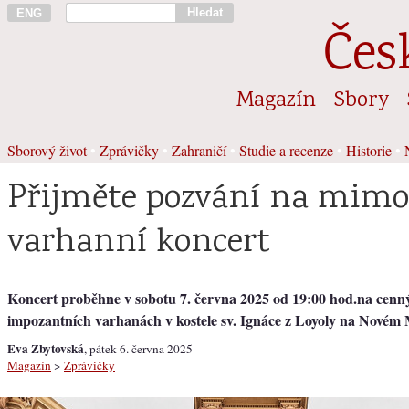
Hledat
ENG
Čes
Magazín
Sbory
Sborový život
•
Zprávičky
•
Zahraničí
•
Studie a recenze
•
Historie
•
Přijměte pozvání na mim
varhanní koncert
Koncert proběhne v sobotu 7. června 2025 od 19:00 hod.na cenn
impozantních varhanách v kostele sv. Ignáce z Loyoly na Novém 
Eva Zbytovská
, pátek 6. června 2025
Magazín
>
Zprávičky