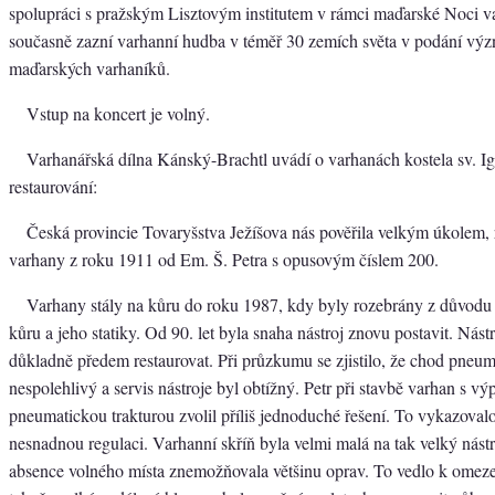
spolupráci s pražským Lisztovým institutem v rámci maďarské Noci v
současně zazní varhanní hudba v téměř 30 zemích světa v podání vý
maďarských varhaníků.
Vstup na koncert je volný.
Varhanářská dílna Kánský-Brachtl uvádí o varhanách kostela sv. Ig
restaurování:
Česká provincie Tovaryšstva Ježíšova nás pověřila velkým úkolem, 
varhany z roku 1911 od Em. Š. Petra s opusovým číslem 200.
Varhany stály na kůru do roku 1987, kdy byly rozebrány z důvodu
kůru a jeho statiky. Od 90. let byla snaha nástroj znovu postavit. Nást
důkladně předem restaurovat. Při průzkumu se zjistilo, že chod pneum
nespolehlivý a servis nástroje byl obtížný. Petr při stavbě varhan s v
pneumatickou trakturou zvolil příliš jednoduché řešení. To vykazoval
nesnadnou regulaci. Varhanní skříň byla velmi malá na tak velký nást
absence volného místa znemožňovala většinu oprav. To vedlo k omezen