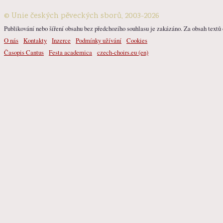
© Unie českých pěveckých sborů, 2003-2026
Publikování nebo šíření obsahu bez předchozího souhlasu je zakázáno. Za obsah textů o
O nás
Kontakty
Inzerce
Podmínky užívání
Cookies
Časopis Cantus
Festa academica
czech-choirs.eu (en)