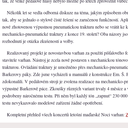
tak, že velké pedálové hlasy nebylo možné po letech zprovoznit vůbec
Několik let se vedla odborná diskuze na téma, jakým způsobem obno
tak, aby se jednalo o stylově čisté řešení se zaručenou funkčností. Apl
nově zhotovenou výpustnou pneumatickou trakturu nebo se vrátit ke k
mechanicko-pneumatické traktury z konce 19. století? Oba názory jso
rozhodnutí je otázka zkušeností a volby.
Realizovaný projekt je novostavbou varhan za použití píšťalového 
stavitele varhan. Nástroj je zcela nově postaven s mechanickou tónovou
trakturou. Ovládání traktury je umožněno přes mechanicko-pneumatic
Barkerovy páky. Zde jsme vycházeli u manuálů z konstrukce Em. Š. P
zdokonalili. V pedálovém stroji je zvolena realizace na mechanicko-p
výpustné Barkerově páce. Zkoušky různých variant trvaly 4 měsíce a
podrobeny náročnému testu. Při něm byl každý tón „zapnut“ 230 000 
testu nevykazovalo modelové zařízení žádné opotřebení.
Kompletní přehled všech koncertů letošní maďarské Noci varhan: