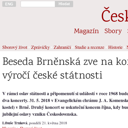
Hledat
ENG
Čes
Magazín
Sbory
Sborový život
•
Zprávičky
•
Zahraničí
•
Studie a recenze
•
Historie
•
Beseda Brněnská zve na ko
výročí české státnosti
V rámci oslav státnosti a připomenutí si událostí v roce 1968 bud
dva koncerty. 31. 5. 2018 v Evangelickém chrámu J. A. Komens
kostel) v Brně. Druhý koncert se uskuteční koncem října, kdy bu
jubilejní oslavy vzniku Československa.
Libuše Trnková
, pondělí 21. května 2018
Magazín
>
Sborový život