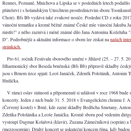
Rennes, Poznaně, Mnichova a Lipska se v posledních letech podařil
přátelství i s holandským Utrechtem prostřednictvím sboru Toonkuns
Choir). Bfs Bb vydává také zvukové nosiče. Poslední CD z roku 201
vánoční tematiku a kromě běžně známé České mše vánoční Jakuba J
mistře!" z něho zaznívá i méně známé dílo Jana Antonína Koželuha "M
D". Podrobnější a aktuální informace o sboru lze získat na
našich inte
stránkách.
Pro 61. ročník Festivalu sborového umění v Jihlavě (25. – 27. 5. 2
filharmonický sbor Beseda brněnská (Bfs Bb) připravil skladby českýc
jsou s Brnem úzce spjati: Leoš Janáček, Zdeněk Pololáník, Antonín 
Hnilička.
V rámci oslav státnosti a připomenutí si událostí v roce 1968 bude 
koncerty. Jeden z nich bude 31. 5. 2018 v Evangelickém chrámu J.
(Červený kostel) v Brně, kde zazní skladby Bedřicha Smetany, Anton
Zdeňka Pololáníka a Leoše Janáčka. Kromě sboru pod vedením dirige
vystoupí Dagmar Kolařová (klavír), Zuzana Zámečníková (soprán) a
(mezzosoprán). Druhý koncert se uskuteční koncem října, kdy budou vr