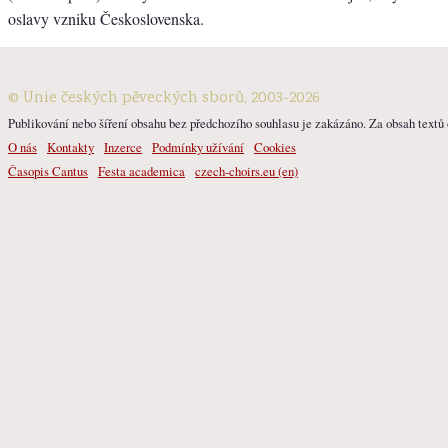
oslavy vzniku Československa.
© Unie českých pěveckých sborů, 2003-2026
Publikování nebo šíření obsahu bez předchozího souhlasu je zakázáno. Za obsah textů o
O nás
Kontakty
Inzerce
Podmínky užívání
Cookies
Časopis Cantus
Festa academica
czech-choirs.eu (en)