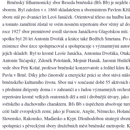
Brněnský filharmonický sbor Beseda brněnská (Bfs Bb) je nejdéle 
sborem. Byl založen v r. 1860 skladatelem a sbormistrem Pavlem Kř
sboru stál po dvanáct let Leoš Janáček. Orientoval těleso na hudbu ka
a tomuto zaměření zůstal ve svém nosném repertoáru sbor věrný až do
roce 1927 sbor premiérově uvedl slavnou Janáčkovu Glagolskou mši
spolku byl 20 let Antonín Dvořák a krátce také Bedřich Smetana. Po 
existence sbor úzce spolupracoval a spolupracuje s významnými autor
jejich skladeb. Byl to kromě Leoše Janáčka, Antonína Dvořáka, Otakar
Antonín Tučapský, Zdeněk Pololáník, Mojmír Hanák, Jaromír Hnilič
vede sbor Petr Kolař, profesor brněnské konzervatoře a ředitel kůru Ka
Pavla v Brně. Díky jeho činorodé a energické práci se sbor stává stálo
brněnského kulturního života. Sbor má v současné době 55 aktivních 
s předními dirigenty doma i v zahraničí a s řadou významných orches
repertoáru kromě velkých oratorních děl a mší i drobnější útvary, jako
světského a duchovního charakteru. Bfs Bb s úspěchem absolvuje turn
celé řadě evropských zemí, jako je Francie, Anglie, Německo, Holan
Slovensko, Rakousko, Maďarsko a Kypr. Dlouhodobou strategií sboru
spolupráci s pěveckými sbory družebních měst brněnské metropole. 