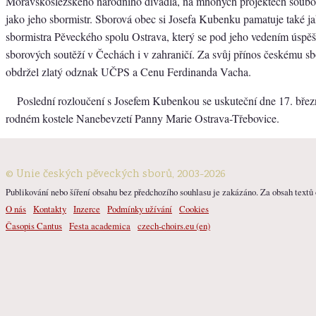
Moravskoslezského národního divadla, na mnohých projektech soubor
jako jeho sbormistr. Sborová obec si Josefa Kubenku pamatuje také 
sbormistra Pěveckého spolu Ostrava, který se pod jeho vedením úspěš
sborových soutěží v Čechách i v zahraničí. Za svůj přínos českému 
obdržel zlatý odznak UČPS a Cenu Ferdinanda Vacha.
Poslední rozloučení s Josefem Kubenkou se uskuteční dne 17. břez
rodném kostele Nanebevzetí Panny Marie Ostrava-Třebovice.
© Unie českých pěveckých sborů, 2003-2026
Publikování nebo šíření obsahu bez předchozího souhlasu je zakázáno. Za obsah textů o
O nás
Kontakty
Inzerce
Podmínky užívání
Cookies
Časopis Cantus
Festa academica
czech-choirs.eu (en)