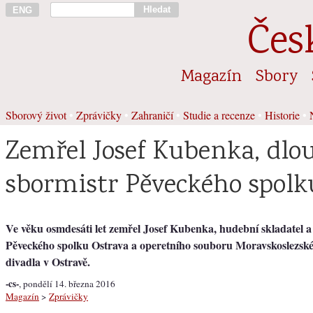
Hledat
ENG
Čes
Magazín
Sbory
Sborový život
•
Zprávičky
•
Zahraničí
•
Studie a recenze
•
Historie
•
Zemřel Josef Kubenka, dlo
sbormistr Pěveckého spolk
Ve věku osmdesáti let zemřel Josef Kubenka, hudební skladatel a
Pěveckého spolku Ostrava a operetního souboru Moravskoslezsk
divadla v Ostravě.
-cs-
, pondělí 14. března 2016
Magazín
>
Zprávičky