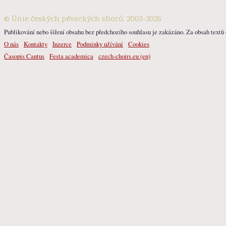
© Unie českých pěveckých sborů, 2003-2026
Publikování nebo šíření obsahu bez předchozího souhlasu je zakázáno. Za obsah textů o
O nás
Kontakty
Inzerce
Podmínky užívání
Cookies
Časopis Cantus
Festa academica
czech-choirs.eu (en)