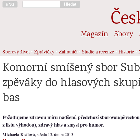
Hledat
ENG
Čes
Magazín
Sbory
Sborový život
•
Zprávičky
•
Zahraničí
•
Studie a recenze
•
Historie
•
Komorní smíšený sbor Sub
zpěváky do hlasových skup
bas
Požadujeme zdravou míru nadšení, předchozí sborovou/pěveckou 
z listu výhodou), zdravý hlas a smysl pro humor.
Michaela Králová
, středa 13. února 2013
Magazín
>
Sborový život