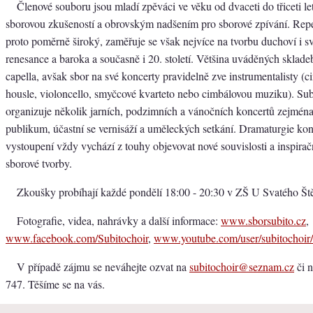
Členové souboru jsou mladí zpěváci ve věku od dvaceti do třiceti le
sborovou zkušeností a obrovským nadšením pro sborové zpívání. Repe
proto poměrně široký, zaměřuje se však nejvíce na tvorbu duchoví i s
renesance a baroka a současně i 20. století. Většina uváděných sklade
capella, avšak sbor na své koncerty pravidelně zve instrumentalisty (c
housle, violoncello, smyčcové kvarteto nebo cimbálovou muziku). Su
organizuje několik jarních, podzimních a vánočních koncertů zejména
publikum, účastní se vernisáží a uměleckých setkání. Dramaturgie kon
vystoupení vždy vychází z touhy objevovat nové souvislosti a inspirač
sborové tvorby.
Zkoušky probíhají každé pondělí 18:00 - 20:30 v ZŠ U Svatého Št
Fotografie, videa, nahrávky a další informace:
www.sborsubito.cz
,
www.facebook.com/Subitochoir
,
www.youtube.com/user/subitochoir/
V případě zájmu se neváhejte ozvat na
subitochoir@seznam.cz
či n
747. Těšíme se na vás.