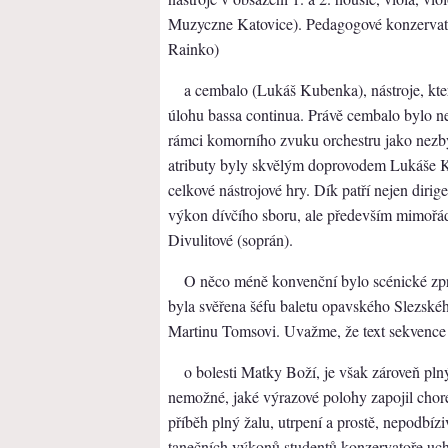
Muzyczne Katovice). Pedagogové konzervato
Rainko)
a cembalo (Lukáš Kubenka), nástroje, kter
úlohu bassa continua. Právě cembalo bylo ne
rámci komorního zvuku orchestru jako nezbyt
atributy byly skvělým doprovodem Lukáše 
celkové nástrojové hry. Dík patří nejen dirige
výkon dívčího sboru, ale především mimořá
Divulitové (soprán).
O něco méně konvenční bylo scénické zpr
byla svěřena šéfu baletu opavského Slezské
Martinu Tomsovi. Uvažme, že text sekvence 
o bolesti Matky Boží, je však zároveň plný
nemožné, jaké výrazové polohy zapojil chore
příběh plný žalu, utrpení a prostě, nepodbízi
tanečních výkonů studentů konzervatoře uch