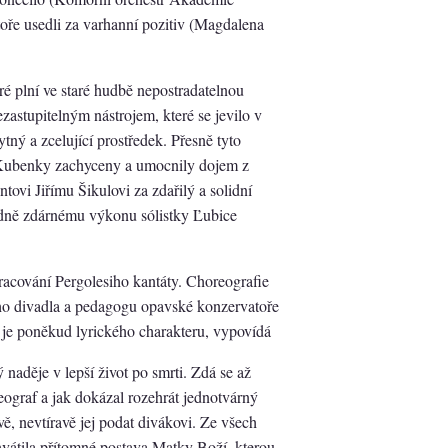
ře usedli za varhanní pozitiv (Magdalena
é plní ve staré hudbě nepostradatelnou
zastupitelným nástrojem, které se jevilo v
ný a zcelující prostředek. Přesně tyto
Kubenky zachyceny a umocnily dojem z
ntovi Jiřímu Šikulovi za zdařilý a solidní
dně zdárnému výkonu sólistky Ľubice
acování Pergolesiho kantáty. Choreografie
ho divadla a pedagogu opavské konzervatoře
je poněkud lyrického charakteru, vypovídá
 naděje v lepší život po smrti. Zdá se až
ograf a jak dokázal rozehrát jednotvárný
vě, nevtíravě jej podat divákovi. Ze všech
vátila přítomné postava Matky Boží, kterou