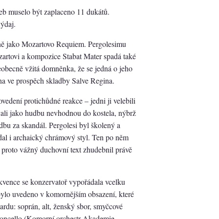
řeb muselo být zaplaceno 11 dukátů.
výdaj.
ně jako Mozartovo Requiem. Pergolesimu
zartovi a kompozice Stabat Mater spadá také
eobecně vžitá domněnka, že se jedná o jeho
ěna ve prospěch skladby Salve Regina.
vedení protichůdné reakce – jedni ji velebili
vali jako hudbu nevhodnou do kostela, nýbrž
dbu za skandál. Pergolesi byl školený a
ádal i archaický chrámový styl. Ten po něm
 proto vážný duchovní text zhudebnil právě
vence se konzervatoř vypořádala vcelku
ylo uvedeno v komornějším obsazení, které
du: soprán, alt, ženský sbor, smyčcové
ioloncello (Komorní orchestr Akademie