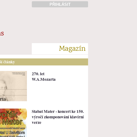
PŘIHLÁSIT
ás
Magazín
lší články
270. let
W.A.Mozarta
Stabat Mater - koncert ke 150.
výročí zkomponování klavírní
verze