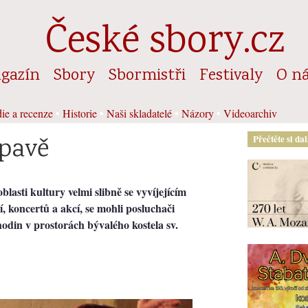
České sbory.cz
gazín
Sbory
Sbormistři
Festivaly
O n
ie a recenze
•
Historie
•
Naši skladatelé
•
Názory
•
Videoarchiv
Opavě
Přečtěte si da
lasti kultury velmi slibně se vyvíjejícím
, koncertů a akcí, se mohli posluchači
odin v prostorách bývalého kostela sv.