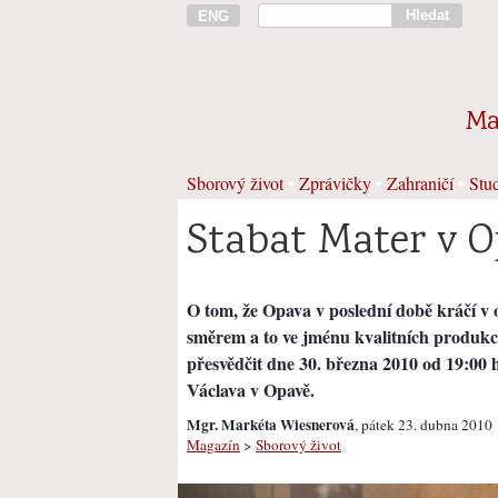
Hledat
ENG
Ma
Sborový život
•
Zprávičky
•
Zahraničí
•
Stud
Stabat Mater v 
O tom, že Opava v poslední době kráčí v ob
směrem a to ve jménu kvalitních produkcí
přesvědčit dne 30. března 2010 od 19:00 h
Václava v Opavě.
Mgr. Markéta Wiesnerová
, pátek 23. dubna 2010
Magazín
>
Sborový život