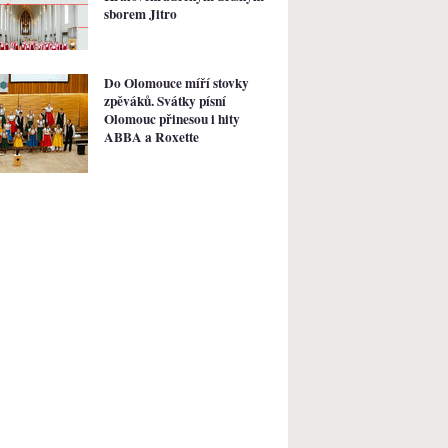
sborem Jitro
Do Olomouce míří stovky
zpěváků. Svátky písní
Olomouc přinesou i hity
ABBA a Roxette