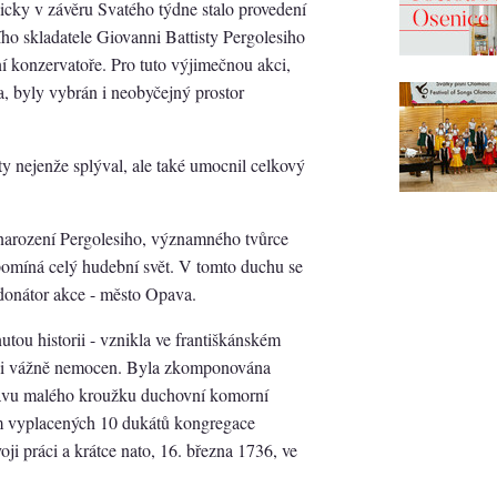
cky v závěru Svatého týdne stalo provedení
ho skladatele Giovanni Battisty Pergolesiho
í konzervatoře. Pro tuto výjimečnou akci,
, byly vybrán i neobyčejný prostor
ty nejenže splýval, ale také umocnil celkový
í narození Pergolesiho, významného tvůrce
ipomíná celý hudební svět. V tomto duchu se
 donátor akce - město Opava.
tou historii - vznikla ve františkánském
lesi vážně nemocen. Byla zkomponována
ábavu malého kroužku duchovní komorní
em vyplacených 10 dukátů kongregace
oji práci a krátce nato, 16. března 1736, ve