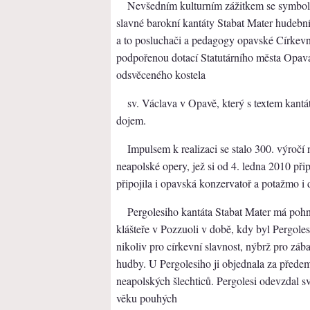
Nevšedním kulturním zážitkem se symboli
slavné barokní kantáty Stabat Mater hudební
a to posluchači a pedagogy opavské Církevn
podpořenou dotací Statutárního města Opava
odsvěceného kostela
sv. Václava v Opavě, který s textem kantá
dojem.
Impulsem k realizaci se stalo 300. výroč
neapolské opery, jež si od 4. ledna 2010 př
připojila i opavská konzervatoř a potažmo i
Pergolesiho kantáta Stabat Mater má pohnu
klášteře v Pozzuoli v době, kdy byl Pergo
nikoliv pro církevní slavnost, nýbrž pro z
hudby. U Pergolesiho ji objednala za před
neapolských šlechticů. Pergolesi odevzdal sv
věku pouhých