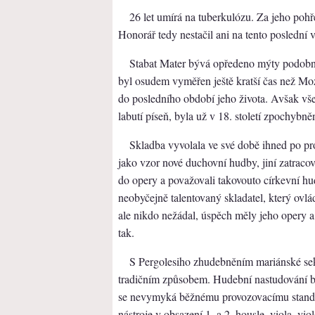
26 let umírá na tuberkulózu. Za jeho poh
Honorář tedy nestačil ani na tento poslední 
Stabat Mater bývá opředeno mýty podob
byl osudem vyměřen ještě kratší čas než Mo
do posledního období jeho života. Avšak vš
labutí píseň, byla už v 18. století zpochybn
Skladba vyvolala ve své době ihned po pro
jako vzor nové duchovní hudby, jiní zatraco
do opery a považovali takovouto církevní hu
neobyčejně talentovaný skladatel, který ovl
ale nikdo nežádal, úspěch měly jeho opery a
tak.
S Pergolesiho zhudebněním mariánské sek
tradičním způsobem. Hudební nastudování b
se nevymyká běžnému provozovacímu standar
nástroje v obsazení 1. a 2. housle, viola, v