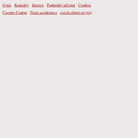
O nás
Kontakty
Inzerce
Podmínky užívání
Cookies
Časopis Cantus
Festa academica
czech-choirs.eu (en)