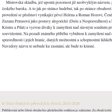
Mistrovská skladba, jež upoutá pozornost již neobvyklým názvem, 
českého baroka. A to jak po stránce hudební, tak po stránce obsahové
provedení se představí vynikající pěvci Helena a Roman Hozovi, Čen
Zuzana Petrasová jako postavy alegorické (Duše a Nespravedlnost) a h
Kristus a Pilát) a vyzvou diváky k zamyšlení nad slavným soudním p
souvislostmi. Na pozadí známého příběhu vybídnou k zamyšlení nad
spravedlnosti i jejích hranic, daných možnostmi a schopnostmi lidské
Navzdory názvu to nebude ku zasmání, ale bude to krásné.
© Unie českých pěveckých sborů, 2003-2026
Publikování nebo šíření obsahu bez předchozího souhlasu je zakázáno. Za obsah textů o