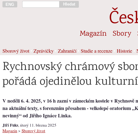
Hledat
ENG
Čes
Magazín
Sbory
Sborový život
•
Zprávičky
•
Zahraničí
•
Studie a recenze
•
Historie
•
Rychnovský chrámový sbor
pořádá ojedinělou kulturní
V neděli 6. 4. 2025, v 16 h zazní v zámeckém kostele v Rychnově
na aktuální texty, s forenzním přesahem - velkolepé oratorium „K
nevinný“ od Jiřího Ignáce Linka.
Jiří Fuks
, úterý 11. března 2025
Magazín
>
Sborový život