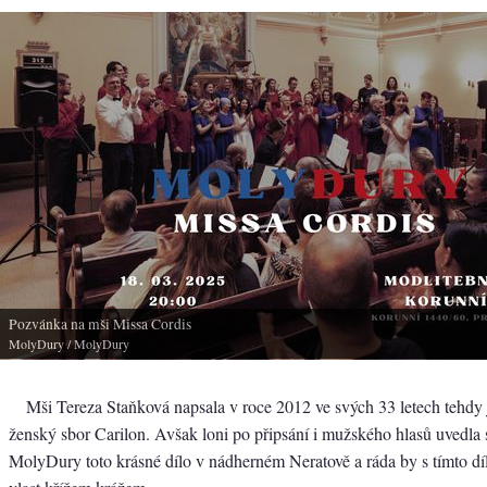
Pozvánka na mši Missa Cordis
MolyDury
/ MolyDury
Mši Tereza Staňková napsala v roce 2012 ve svých 33 letech tehdy j
ženský sbor Carilon. Avšak loni po připsání i mužského hlasů uvedla
MolyDury toto krásné dílo v nádherném Neratově a ráda by s tímto díl