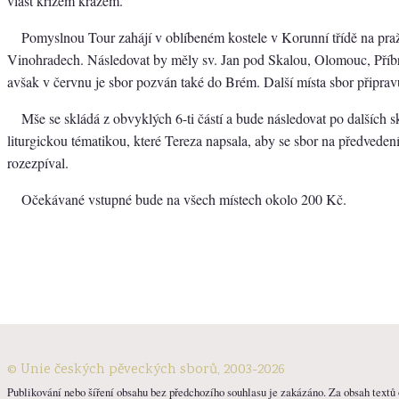
vlast křížem krážem.
Pomyslnou Tour zahájí v oblíbeném kostele v Korunní třídě na pra
Vinohradech. Následovat by měly sv. Jan pod Skalou, Olomouc, Příbr
avšak v červnu je sbor pozván také do Brém. Další místa sbor připrav
Mše se skládá z obvyklých 6-ti částí a bude následovat po dalších s
liturgickou tématikou, které Tereza napsala, aby se sbor na předveden
rozezpíval.
Očekávané vstupné bude na všech místech okolo 200 Kč.
© Unie českých pěveckých sborů, 2003-2026
Publikování nebo šíření obsahu bez předchozího souhlasu je zakázáno. Za obsah textů o