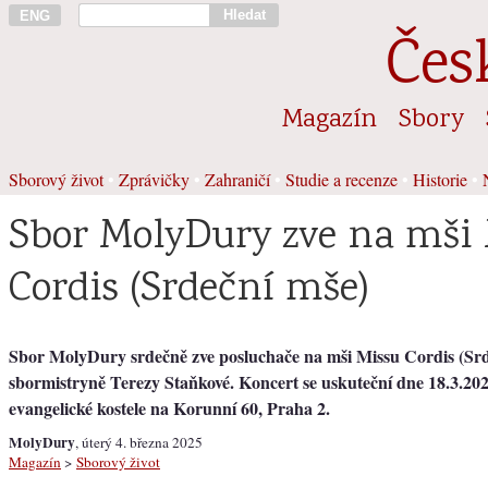
Hledat
ENG
Čes
Magazín
Sbory
Sborový život
•
Zprávičky
•
Zahraničí
•
Studie a recenze
•
Historie
•
Sbor MolyDury zve na mši 
Cordis (Srdeční mše)
Sbor MolyDury srdečně zve posluchače na mši Missu Cordis (Srd
sbormistryně Terezy Staňkové. Koncert se uskuteční dne 18.3.202
evangelické kostele na Korunní 60, Praha 2.
MolyDury
, úterý 4. března 2025
Magazín
>
Sborový život