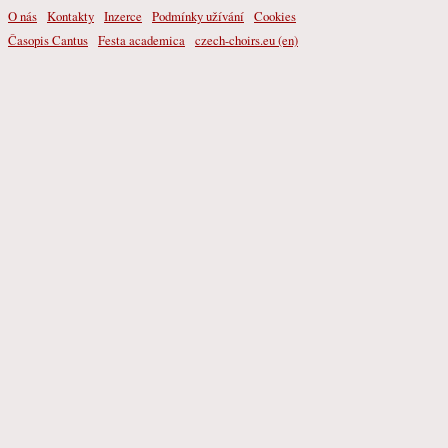
O nás
Kontakty
Inzerce
Podmínky užívání
Cookies
Časopis Cantus
Festa academica
czech-choirs.eu (en)