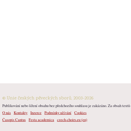
© Unie českých pěveckých sborů, 2003-2026
Publikování nebo šíření obsahu bez předchozího souhlasu je zakázáno. Za obsah textů o
O nás
Kontakty
Inzerce
Podmínky užívání
Cookies
Časopis Cantus
Festa academica
czech-choirs.eu (en)