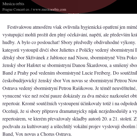
Musica orbis
Prague Concert co.
/ www.musicaorbis.com
Festivalovou atmosféru však ovlivnila hygienická opatření jen mírně,
vystupující mohli prožít den plný očekávání, napětí, ale především kr
hudby. A bylo co poslouchat! Sbory předvedly obdivuhodné výkony.
kategorii vystoupil dívčí sbor Juliettes z Poličky vedený sbormistryní
dětský sbor Skřivánek z Jablonce nad Nisou, sbormistryně Věra Poko
ženský sbor Hafotet se sbormistryní Danou Škardovou, a smíšený sb
Band z Prahy pod vedením sbormistryně Lucie Freiberg. Do soutěžního
českobudějovický ženský sbor Vox novus se sbormistryní Petrou Nov
Ostrava vedený sbormistryní Petrou Rašíkovou. Je téměř neuvěřitelné,
vynucené více než roční pauze dokázaly za dva měsíce nazkoušet obt
repertoár. Kromě soutěžních vystoupení účinkovaly totiž i na odpoled
Oceňuji, že si sbory přípravu dramaturgicky nijak nezjednodušily a vy
repertoárem, ve kterém převažovaly skladby autorů 20. a 21. století. Z
pochvalu za kultivovaný a ušlechtilý vokální projev vyslovuji sborů
Band, Vox novus a Chorus Ostrava.