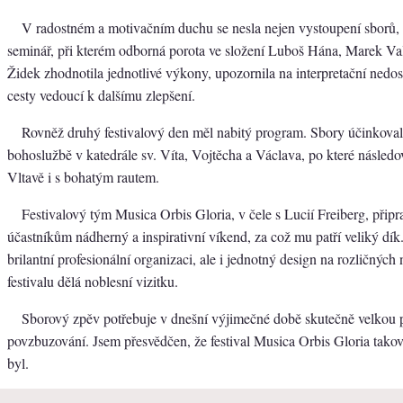
V radostném a motivačním duchu se nesla nejen vystoupení sborů, 
seminář, při kterém odborná porota ve složení Luboš Hána, Marek V
Židek zhodnotila jednotlivé výkony, upozornila na interpretační nedos
cesty vedoucí k dalšímu zlepšení.
Rovněž druhý festivalový den měl nabitý program. Sbory účinkoval
bohoslužbě v katedrále sv. Víta, Vojtěcha a Václava, po které následo
Vltavě i s bohatým rautem.
Festivalový tým Musica Orbis Gloria, v čele s Lucií Freiberg, připr
účastníkům nádherný a inspirativní víkend, za což mu patří veliký dík
brilantní profesionální organizaci, ale i jednotný design na rozličných 
festivalu dělá noblesní vizitku.
Sborový zpěv potřebuje v dnešní výjimečné době skutečně velkou 
povzbuzování. Jsem přesvědčen, že festival Musica Orbis Gloria ta
byl.