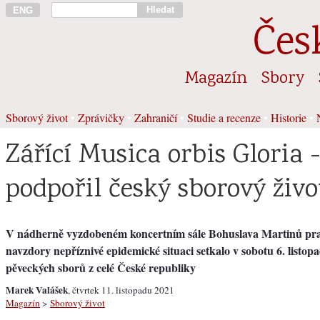
Hledat
ENG
Čes
Magazín
Sbory
Sborový život
•
Zprávičky
•
Zahraničí
•
Studie a recenze
•
Historie
•
Zářící Musica orbis Gloria -
podpořil český sborový živo
V nádherně vyzdobeném koncertním sále Bohuslava Martinů pr
navzdory nepříznivé epidemické situaci setkalo v sobotu 6. listop
pěveckých sborů z celé České republiky
Marek Valášek
, čtvrtek 11. listopadu 2021
Magazín
>
Sborový život