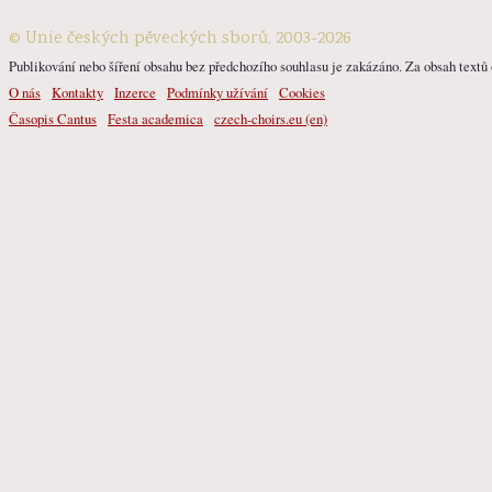
© Unie českých pěveckých sborů, 2003-2026
Publikování nebo šíření obsahu bez předchozího souhlasu je zakázáno. Za obsah textů o
O nás
Kontakty
Inzerce
Podmínky užívání
Cookies
Časopis Cantus
Festa academica
czech-choirs.eu (en)