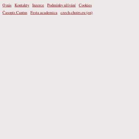
O nás
Kontakty
Inzerce
Podmínky užívání
Cookies
Časopis Cantus
Festa academica
czech-choirs.eu (en)