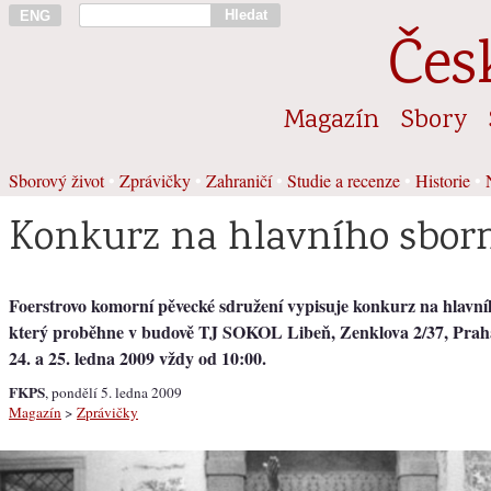
Hledat
ENG
Čes
Magazín
Sbory
Sborový život
•
Zprávičky
•
Zahraničí
•
Studie a recenze
•
Historie
•
Konkurz na hlavního sbor
Foerstrovo komorní pěvecké sdružení vypisuje konkurz na hlavní
který proběhne v budově TJ SOKOL Libeň, Zenklova 2/37, Praha 
24. a 25. ledna 2009 vždy od 10:00.
FKPS
, pondělí 5. ledna 2009
Magazín
>
Zprávičky