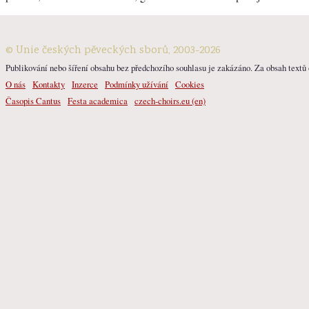
© Unie českých pěveckých sborů, 2003-2026
Publikování nebo šíření obsahu bez předchozího souhlasu je zakázáno. Za obsah textů o
O nás
Kontakty
Inzerce
Podmínky užívání
Cookies
Časopis Cantus
Festa academica
czech-choirs.eu (en)