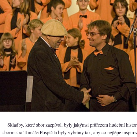
Skladby, které sbor zazpíval, byly jakýmsi průřezem hudební histori
sbormistra Tomáše Pospíšila byly vybrány tak, aby co nejlépe inspirov