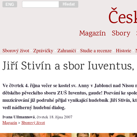
Hledat
ENG
Čes
Magazín
Sbory
Sborový život
•
Zprávičky
•
Zahraničí
•
Studie a recenze
•
Historie
•
Jiří Stivín a sbor Iuventus,
Ve čtvrtek 4. října večer se kostel sv. Anny v Jablonci nad Nisou
dětského pěveckého sboru ZUŠ Iuventus, gaude! Pozvání ke spo
muzicírování již podruhé přijal vynikající hudebník Jiří Stivín, k
vedl nádherný hudební dialog.
Ivana Ullmannová
, čtvrtek 18. října 2007
Magazín
>
Sborový život