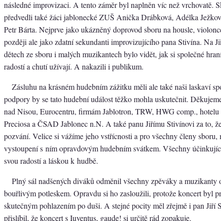
následné improvizaci. A tento záměr byl naplněn víc než vrchovatě. 
předvedli také žáci jablonecké ZUŠ Anička Drábková, Adélka Ježkov
Petr Bárta. Nejprve jako ukázněný doprovod sboru na housle, violoncel
později ale jako zdatní sekundanti improvizujícího pana Stivína. Na Ji
dětech ze sboru i malých muzikantech bylo vidět, jak si společné hraní
radostí a chutí užívají. A nakazili i publikum.
Zásluhu na krásném hudebním zážitku měli ale také naši laskaví spo
podpory by se tato hudební událost těžko mohla uskutečnit. Děkujem
nad Nisou, Eurocentru, firmám Jablotron, TRW, HWG comp., hotelu Z
Preciosa a ČSAD Jablonec n.N. A také panu Jiřímu Stivínovi za to, že 
pozvání. Velice si vážíme jeho vstřícnosti a pro všechny členy sboru, 
vystoupení s ním opravdovým hudebním svátkem. Všechny účinkující 
svou radostí a láskou k hudbě.
Plný sál nadšených diváků odměnil všechny zpěváky a muzikant
bouřlivým potleskem. Opravdu si ho zasloužili, protože koncert byl p
skutečným pohlazením po duši. A stejné pocity měl zřejmě i pan Jiří S
přislíbil, že koncert s Iuventus, gaude! si určitě rád zopakuje.