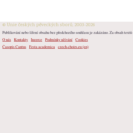
© Unie českých pěveckých sborů, 2003-2026
Publikování nebo šíření obsahu bez předchozího souhlasu je zakázáno. Za obsah textů o
O nás
Kontakty
Inzerce
Podmínky užívání
Cookies
Časopis Cantus
Festa academica
czech-choirs.eu (en)