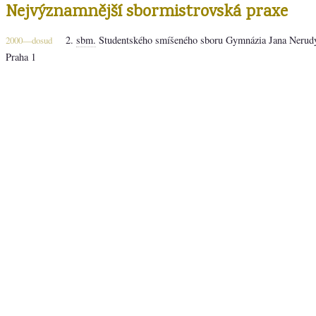
Nejvýznamnější sbormistrovská praxe
2.
sbm.
Studentského smíšeného sboru Gymnázia Jana Nerudy,
2000—dosud
Praha 1