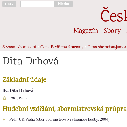
Hledat
ENG
Čes
Magazín
Sbory
Seznam sbormistrů
•
Cena Bedřicha Smetany
•
Cena sbormistr-junior
Dita Drhová
Základní údaje
Bc. Dita Drhová
1981, Praha
Hudební vzdělání, sbormistrovská průpra
PedF
UK
Praha (obor sbormistrovství chrámové hudby, 2004)
►