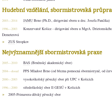
Hudební vzdělání, sbormistrovská průpra
JAMU
Brno (Ph.D., dirigování sboru u doc. Josefa Pančíka)
2003—2014
Konzervatoř Košice - dirigování sboru u MgrA. Drietomskéh
1996—2003
Demeterová
ZUŠ
Stropkov
►
Nejvýznamnější sbormistrovská praxe
BAS
(Brněnský akademický sbor)
2005—2010
PPS Mladost Brno (od března pomocná sbormistryně, od červ
2004—dosud
vysokoškolský pěvecký sbor při UPC v Košicích
2000—2003
středoškolský sbor Il GESÚ v Košicích
1996—2000
2005-Primavera-dětský pěvecký sbor
►