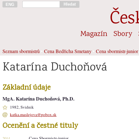
Hledat
ENG
Čes
Magazín
Sbory
Seznam sbormistrů
•
Cena Bedřicha Smetany
•
Cena sbormistr-junior
Katarína Duchoňová
Základní údaje
MgA. Katarína Duchoňová, Ph.D.
1982, Svidnik
katka.maslejova@pobox.sk
Ocenění a čestné tituly
Cena Sbormistr-junior
2014