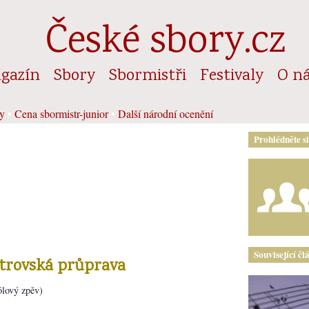
České sbory.cz
gazín
Sbory
Sbormistři
Festivaly
O n
y
•
Cena sbormistr-junior
•
Další národní ocenění
Prohlédněte s
Související čl
strovská průprava
lový zpěv)