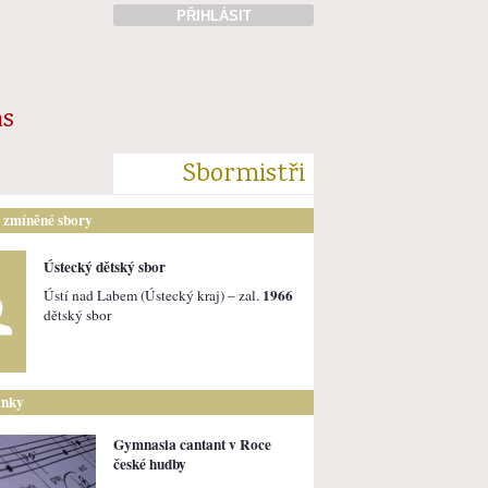
PŘIHLÁSIT
ás
Sbormistři
i zmíněné sbory
Ústecký dětský sbor
1966
Ústí nad Labem (Ústecký kraj) – zal.
dětský sbor
ánky
Gymnasia cantant v Roce
české hudby