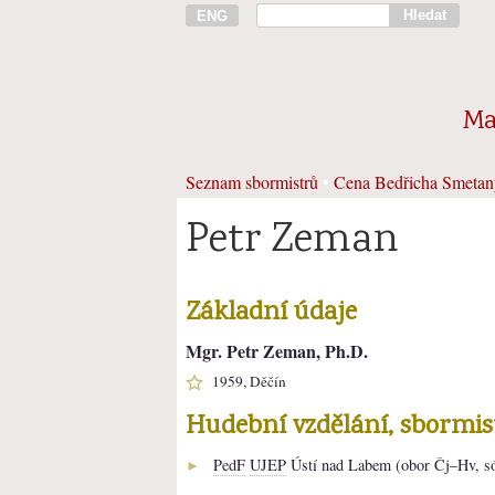
Hledat
ENG
Ma
Seznam sbormistrů
•
Cena Bedřicha Smetan
Petr Zeman
Základní údaje
Mgr. Petr Zeman, Ph.D.
1959, Děčín
Hudební vzdělání, sbormi
PedF
UJEP
Ústí nad Labem (obor Čj–Hv, só
►