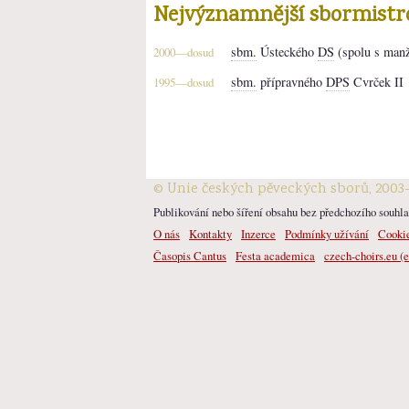
Nejvýznamnější sbormistr
sbm.
Ústeckého
DS
(spolu s manž
2000—dosud
sbm.
přípravného
DPS
Cvrček II
1995—dosud
© Unie českých pěveckých sborů, 2003
Publikování nebo šíření obsahu bez předchozího souhlas
O nás
Kontakty
Inzerce
Podmínky užívání
Cooki
Časopis Cantus
Festa academica
czech-choirs.eu (e