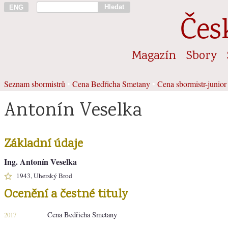
Hledat
ENG
Čes
Magazín
Sbory
Seznam sbormistrů
•
Cena Bedřicha Smetany
•
Cena sbormistr-junior
Antonín Veselka
Základní údaje
Ing. Antonín Veselka
1943, Uherský Brod
Ocenění a čestné tituly
Cena Bedřicha Smetany
2017