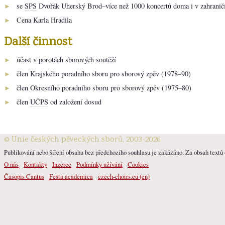
se
SPS
Dvořák Uherský Brod–více než 1000 koncertů doma i v zahranič
►
Cena Karla Hradila
►
Další činnost
účast v porotách sborových soutěží
►
člen Krajského poradního sboru pro sborový zpěv (1978–90)
►
člen Okresního poradního sboru pro sborový zpěv (1975–80)
►
člen
UČPS
od založení dosud
►
© Unie českých pěveckých sborů, 2003-2026
Publikování nebo šíření obsahu bez předchozího souhlasu je zakázáno. Za obsah textů o
O nás
Kontakty
Inzerce
Podmínky užívání
Cookies
Časopis Cantus
Festa academica
czech-choirs.eu (en)