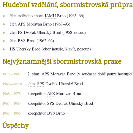
Hudební vzdělání, sbormistrovská průpra
člen cvičného sboru
JAMU
Brno (1963–66)
►
člen
APS
Moravan Brno (1963–93)
►
člen
PS
Dvořák Uherský Brod (1958–dosud)
►
člen BVS Brno (1962–66)
►
HŠ
Uherský Brod (obor housle, klavír, pozoun)
►
Nejvýznamnější sbormistrovská praxe
2.
sbm.
APS
Moravan Brno (v současné době pouze hostujíc
1978—1993
sbm.
SPS
Dvořák Uherský Brod
1969—dosud
korepetitor
APS
Moravan Brno
1968—1978
korepetitor
SPS
Dvořák Uherský Brod
1965—1969
korepetitor BVS Brno
1965—1966
Úspěchy