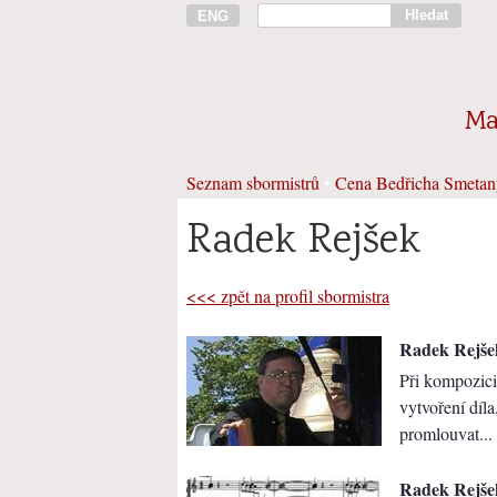
Hledat
ENG
Ma
Seznam sbormistrů
•
Cena Bedřicha Smetan
Radek Rejšek
<<< zpět na profil sbormistra
Radek Rejšek
Při kompozici
vytvoření díla
promlouvat...
Radek Rejšek