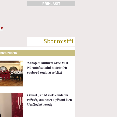
PŘIHLÁSIT
ás
Sbormistři
tních rubrik
Zahájení kulturní akce VIII.
Národní setkání hudebních
souborů seniorů se blíží
Odešel Jan Málek - hudební
režisér, skladatel a přední člen
Umělecké besedy