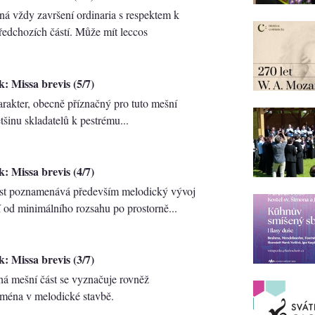
 vždy završení ordinaria s respektem k
ředchozích částí. Může mít leccos
: Missa brevis (5/7)
arakter, obecně příznačný pro tuto mešní
ětšinu skladatelů k pestrému...
: Missa brevis (4/7)
ást poznamenává především melodický vývoj
ií od minimálního rozsahu po prostorně...
: Missa brevis (3/7)
uhá mešní část se vyznačuje rovněž
jména v melodické stavbě.