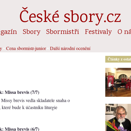
České sbory.cz
gazín
Sbory
Sbormistři
Festivaly
O n
y
•
Cena sbormistr-junior
•
Další národní ocenění
Články z osta
: Missa brevis (7/7)
 Missy brevis vedla skladatele snaha o
, které bude k účastníku liturgie
: Missa brevis (6/7)