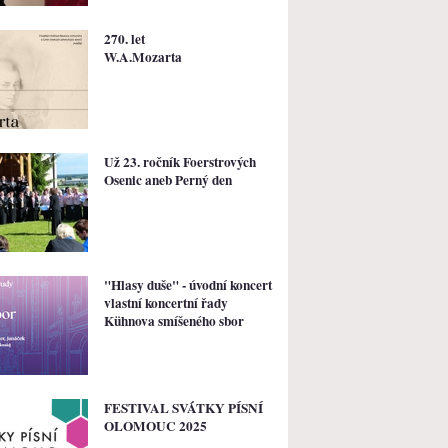
270. let
W.A.Mozarta
Už 23. ročník Foerstrových
Osenic aneb Perný den
"Hlasy duše" - úvodní koncert
vlastní koncertní řady
Kühnova smíšeného sbor
FESTIVAL SVÁTKY PÍSNÍ
OLOMOUC 2025