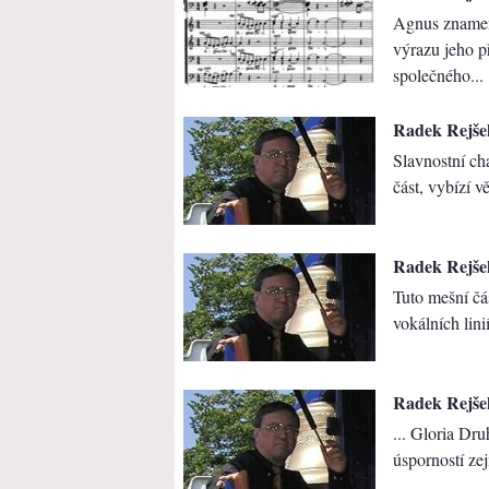
Agnus znamená
výrazu jeho p
společného...
Radek Rejšek
Slavnostní ch
část, vybízí v
Radek Rejšek
Tuto mešní č
vokálních lin
Radek Rejšek
... Gloria Dr
úsporností ze