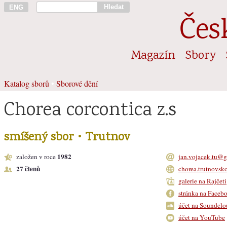
Hledat
ENG
Čes
Magazín
Sbory
Katalog sborů
•
Sborové dění
Chorea corcontica z.s
smíšený sbor • Trutnov
1982
založen v roce
jan.vojacek.tu@
27 členů
chorea.trutnovsko
galerie na Rajčeti
stránka na Faceb
účet na Soundclo
účet na YouTube