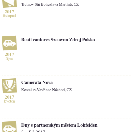
Trutnov Síň Bohuslava Martinů, CZ
2017
listopad
Beati cantores Szcawno Zdroj Polsko
2017
říjen
Camerata Nova
Kostel sv.Vavřince Náchod, CZ
2017
květen
Dny s partnerským městem Lohfelden
2. - 5.3.2017