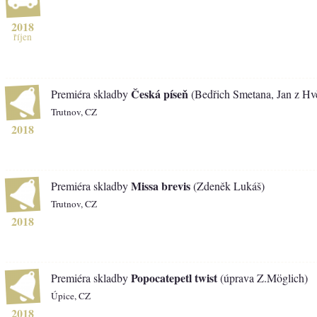
2018
říjen
Česká píseň
Premiéra skladby
(Bedřich Smetana, Jan z Hv
Trutnov, CZ
2018
Missa brevis
Premiéra skladby
(Zdeněk Lukáš)
Trutnov, CZ
2018
Popocatepetl twist
Premiéra skladby
(úprava Z.Möglich)
Úpice, CZ
2018