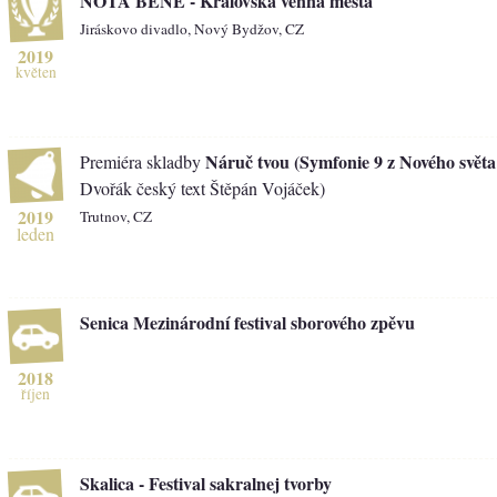
NOTA BENE - Královská věnná města
Jiráskovo divadlo, Nový Bydžov, CZ
2019
květen
Náruč tvou (Symfonie 9 z Nového světa
Premiéra skladby
Dvořák český text Štěpán Vojáček)
2019
Trutnov, CZ
leden
Senica Mezinárodní festival sborového zpěvu
2018
říjen
Skalica - Festival sakralnej tvorby