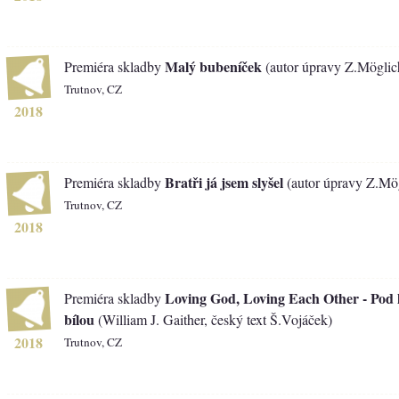
Malý bubeníček
Premiéra skladby
(autor úpravy Z.Möglic
Trutnov, CZ
2018
Bratři já jsem slyšel
Premiéra skladby
(autor úpravy Z.Mö
Trutnov, CZ
2018
Loving God, Loving Each Other - Pod 
Premiéra skladby
bílou
(William J. Gaither, český text Š.Vojáček)
2018
Trutnov, CZ