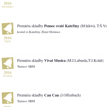
2016
prosinec
Pomoc svaté Kateřiny
Premiéra skladby
(M:lidová, T:Š.Vo
kostel sv.Kateřiny Zlatá Olešnice
2016
říjen
Vivat Musica
Premiéra skladby
(M:J.Laburda,T:J.Kolář)
Trutnov SBM
2016
květen
Can Can
Premiéra skladby
(J.Offenbach)
Trutnov SBM
2016