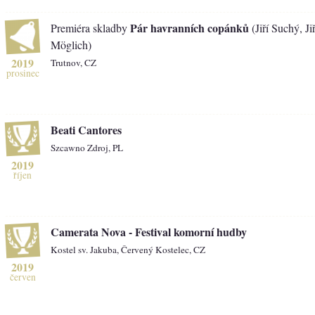
Pár havranních copánků
Premiéra skladby
(Jiří Suchý, Jiř
Möglich)
2019
Trutnov, CZ
prosinec
Beati Cantores
Szcawno Zdroj, PL
2019
říjen
Camerata Nova - Festival komorní hudby
Kostel sv. Jakuba, Červený Kostelec, CZ
2019
červen