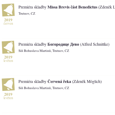
Missa Brevis část Benedictus
Premiéra skladby
(Zdeněk L
Trutnov, CZ
2019
červen
Богородице Дево
Premiéra skladby
(Alfred Schnittke)
Síň Bohuslava Martinů, Trutnov, CZ
2019
květen
Červená řeka
Premiéra skladby
(Zdeněk Möglich)
Síň Bohuslava Martinů, Trutnov, CZ
2019
květen