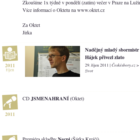
Zkoušíme 1x týdně v pondělí (zatím) večer v Praze na Luži
Více informací o Oktetu na www.oktet.cz
Za Oktet
Jirka
Nadějný mladý sbormistr
Hájek přivezl zlato
2011
29. říjen 2011 |
Českésbory.cz >
říjen
život
JSMENAHRANÍ
CD
(Oktet)
2011
Necpi
Premiéra skladby
(Šárka Krejčí)