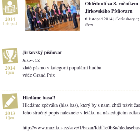
Ohlédnutí za 8. ročníkem
Jirkovského Písňovaru
2014
6. listopad 2014 |
Českésbory.cz
listopad
život
Jirkovský písňovar
Jirkov, CZ
2014
zlaté pásmo v kategorii populární hudba
říjen
vítěz Grand Prix
Hledáme basa!!
Hledáme zpěváka (hlas bas), který by s námi chtěl trávit ča
Jeho stručný popis naleznete v letáku na následujícím odka
2013
říjen
http://www.muzikus.cz/save/1/bazar/fddf1e0b8a/hledaseba