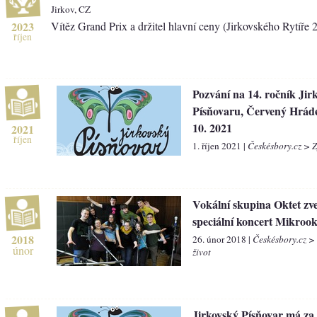
Jirkov, CZ
2023
Vítěz Grand Prix a držitel hlavní ceny (Jirkovského Rytíře 
říjen
Pozvání na 14. ročník Jir
Písňovaru, Červený Hráde
10. 2021
2021
říjen
1. říjen 2021 |
Českésbory.cz > 
Vokální skupina Oktet zv
speciální koncert Mikrook
2018
26. únor 2018 |
Českésbory.cz >
únor
život
Jirkovský Písňovar má za