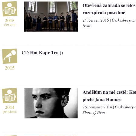
Otevřená zahrada se letos
rozezpívala posedmé
2015
24. červen 2015 |
Českésbory.cz
červen
život
Hot Kapr Tea
CD
()
2015
Andělům na mé cestě: Ko
poctě Jana Hanuše
2014
26. prosinec 2014 |
Českésbory.
prosinec
Sborový život