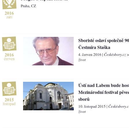
Praha, CZ
2016
září
Sboristé oslaví společně 90
Čestmíra Staška
2016
4. červen 2016 |
Českésbory.cz 
červen
život
Ústí nad Labem bude host
Mezinárodní festival pěve
sborů
2015
listopad
10. listopad 2015 |
Českésbory.c
život