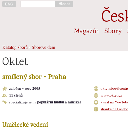
Hledat
ENG
Čes
Magazín
Sbory
Katalog sborů
•
Sborové dění
Oktet
smíšený sbor • Praha
2005
založen v roce
oktet.sbor@centr
11 členů
www.oktet.cz
populární hudbu a muzikál
specializuje se na
kanál na YouTub
stránka na Faceb
Umělecké vedení