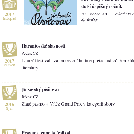
další úspěšný ročník
2017
30. listopad 2017 |
Českésbory.c
listopad
Zprávičky
Harantovské slavnosti
Pecka, CZ
2017
Laureát festivalu za profesionální interpretaci náročné voká
červen
literatury
Jirkovský písňovar
Jirkov, CZ
2016
Zlaté pásmo + Vítěz Grand Prix v kategorii sbory
říjen
Prague a capella festival