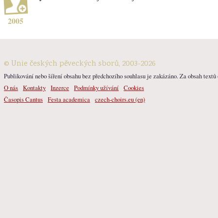
2005
© Unie českých pěveckých sborů, 2003-2026
Publikování nebo šíření obsahu bez předchozího souhlasu je zakázáno. Za obsah textů o
O nás
Kontakty
Inzerce
Podmínky užívání
Cookies
Časopis Cantus
Festa academica
czech-choirs.eu (en)