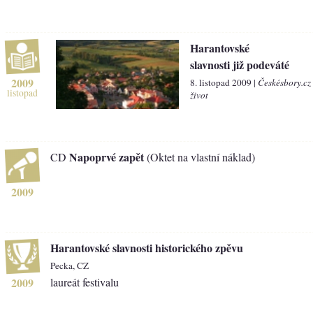
Harantovské
slavnosti již podeváté
2009
8. listopad 2009 |
Českésbory.cz
listopad
život
Napoprvé zapět
CD
(Oktet na vlastní náklad)
2009
Harantovské slavnosti historického zpěvu
Pecka, CZ
2009
laureát festivalu