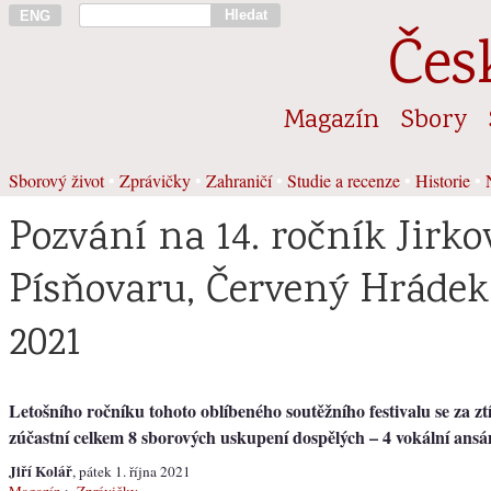
Hledat
ENG
Čes
Magazín
Sbory
Sborový život
•
Zprávičky
•
Zahraničí
•
Studie a recenze
•
Historie
•
Pozvání na 14. ročník Jirk
Písňovaru, Červený Hrádek, 1
2021
Letošního ročníku tohoto oblíbeného soutěžního festivalu se za 
zúčastní celkem 8 sborových uskupení dospělých – 4 vokální ansá
Jiří Kolář
, pátek 1. října 2021
Magazín
>
Zprávičky