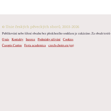
© Unie českých pěveckých sborů, 2003-2026
Publikování nebo šíření obsahu bez předchozího souhlasu je zakázáno. Za obsah textů o
O nás
Kontakty
Inzerce
Podmínky užívání
Cookies
Časopis Cantus
Festa academica
czech-choirs.eu (en)