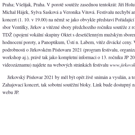
Praha; Všelijak, Praha. V porotě soutěže zasednou tentokrát: Jiří Hol
Michal Hájek, Sylva Sasková a Veronika Vitová. Festivalu nechybí a
koncert (1. 10. v 19.00) na němž se jako obvykle představí Pořádajíc
sbor Ventilky, Jirkov a vítězné sbory předchozího ročníku soutěže z
TDŽ (spojení vokální skupiny Oktet s desetičlenným mužským sborem
hodnocení poroty, a Panoptikum, Ústí n. Labem, vítěz divácké ceny.
podrobnosti o Jirkovském Písňovaru 2021 (program festivalu, organiz
workshop aj.), právě tak jako kompletní informaci o 13. ročníku JP 2
videozáznamu) najdete na webových stránkách festivalu
www.jirkovsk
Jirkovský Písňovar 2021 by měl být opět živě snímán a vysílán, a to
Zahajovací koncert, tak sobotní soutěžní bloky. Link bude dostupný
webu JP.