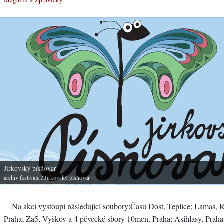
Jirkovský písňovar
archiv festivalu
/ Jirkovský písňovar
Na akci vystoupí následující soubory:Času Dost, Teplice; Lamas, 
Praha; Za5, Vyškov a 4 pěvecké sbory 10men, Praha; Asihlasy, Prah