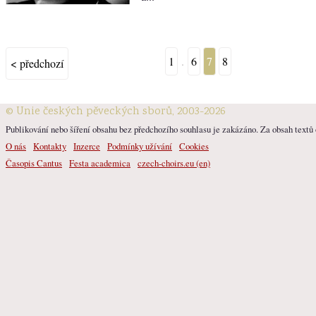
1
.
6
7
8
< předchozí
© Unie českých pěveckých sborů, 2003-2026
Publikování nebo šíření obsahu bez předchozího souhlasu je zakázáno. Za obsah textů o
O nás
Kontakty
Inzerce
Podmínky užívání
Cookies
Časopis Cantus
Festa academica
czech-choirs.eu (en)