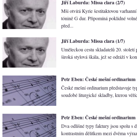
Jiří Laburda: Missa clara (2/7)
Mši otvírá Kyrie šestitaktovou varhanní
tónině G dur. Připomíná poklidné voln
před...
Jiří Laburda: Missa clara (1/7)
Uměleckou cestu skladatelů 20. stolet
široká stylová škála, jež se odráží v ko
Petr Eben: České mešní ordinarium 
České mešní ordinarium představuje ty
soudobé liturgické skladby, kterou věřící
Petr Eben: České mešní ordinarium 
Dva odlišné typy faktury jsou spolu s
kontrastním dělítkem mezi dvěma výra