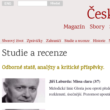
Hledat
ENG
Čes
Magazín
Sbory
Sborový život
•
Zprávičky
•
Zahraničí
•
Studie a recenze
•
Historie
•
Studie a recenze
Odborné statě, analýzy a kritické příspěvky.
Jiří Laburda: Missa clara (3/7)
Melodické linie Gloria jsou oproti před
rozklenuté, úsečnější. Pozornost upoutáv