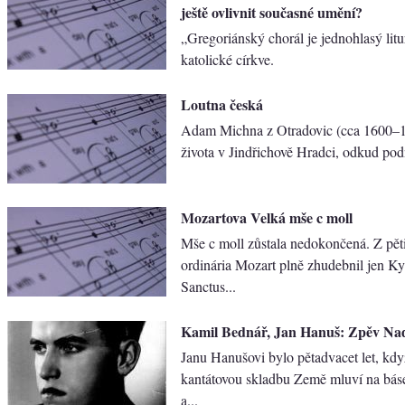
ještě ovlivnit současné umění?
„Gregoriánský chorál je jednohlasý lit
katolické církve.
Loutna česká
Adam Michna z Otradovic (cca 1600–16
života v Jindřichově Hradci, odkud podn
Mozartova Velká mše c moll
Mše c moll zůstala nedokončená. Z pěti
ordinária Mozart plně zhudebnil jen Kyr
Sanctus...
Kamil Bednář, Jan Hanuš: Zpěv Na
Janu Hanušovi bylo pětadvacet let, kdy
kantátovou skladbu Země mluví na bás
a...