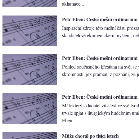
aklamace...
Petr Eben: České mešní ordinarium 
Inspirační zdroje této mešní části prozr
skladatelově ekumenickém myšlení, nebo
Petr Eben: České mešní ordinarium 
Pohled současného křesťana na svět se 
skromností, jež pramení z poznání, že j
Petr Eben: České mešní ordinarium 
Málokterý skladatel zůstává ve své tvor
trvale spjat s liturgickým hudebním um
Eben.
Může chorál po tisíci letech