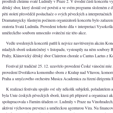
prostředí chrámu svaté Ludmily v Praze 2. V úvodní části koncertu 
dětský sbor, který dostál své pověsti a ve svém programu složeném z 
pěti století přesvědčil posluchače o svých pěveckých a interpretačních 
Dramaturgicky šťastným počinem organizátorů koncertu bylo zařazení
oratoria Svatá Ludmila. Provedení tohoto díla v interpretaci Vysokoš
uměleckého souboru umocnilo sváteční ráz této akce.
Vedle uvedených koncertů patřil k nejvíce navštíveným akcím Konc
mladých sborů uskutečněný v listopadu, vystoupily na něm soubory 
Prahy, Klánovický dětský sbor Claireton chorale a Cantus Laetus z Ko
Festival již tradičně 25. 12. uzavřelo provedení České vánoční mše 
provedení Dvořákova komorního sboru z Kralup nad Vltavou, komorní
Praha a smyčcového orchestru Musica Academica za řízení dirigenta
K realizaci festivalu spojilo své síly několik subjektů, pořadatelem 
byla Unie českých pěveckých sborů, která při přípravě a organizaci a
spolupracovala s Farním úřadem sv. Ludmily v Praze na Vinohradech,
aktivní výchovnou prevenci a uměleckou agenturou Vira. Na financo