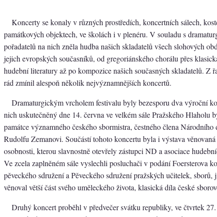
Koncerty se konaly v různých prostředích, koncertních sálech, kost
památkových objektech, ve školách i v plenéru. V souladu s dramat
pořadatelů na nich zněla hudba našich skladatelů všech slohových obd
jejich evropských současníků, od gregoriánského chorálu přes klasická
hudební literatury až po kompozice našich současných skladatelů. Z 
rád zmínil alespoň několik nejvýznamnějších koncertů.
Dramaturgickým vrcholem festivalu byly bezesporu dva výroční kon
nich uskutečněný dne 14. června ve velkém sále Pražského Hlaholu b
památce významného českého sbormistra, čestného člena Národního 
Rudolfu Zemanovi. Součástí tohoto koncertu byla i výstava věnovaná
osobnosti, kterou slavnostně otevřely zástupci ND a asociace hudebn
Ve zcela zaplněném sále vyslechli posluchači v podání Foersterova 
pěveckého sdružení a Pěveckého sdružení pražských učitelek, sborů,
věnoval větší část svého uměleckého života, klasická díla české sborové
Druhý koncert proběhl v předvečer svátku republiky, ve čtvrtek 27.