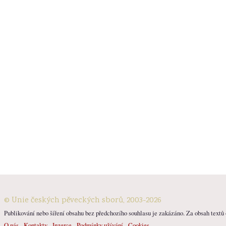
© Unie českých pěveckých sborů, 2003-2026
Publikování nebo šíření obsahu bez předchozího souhlasu je zakázáno. Za obsah textů o
O nás
Kontakty
Inzerce
Podmínky užívání
Cookies