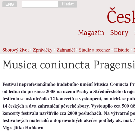
Hledat
ENG
Čes
Magazín
Sbory
Sborový život
•
Zprávičky
•
Zahraničí
•
Studie a recenze
•
Historie
•
Musica coniuncta Pragensi
Festival neprofesionálního hudebního umění Musica Coniucta Pr
od ledna do prosince 2005 na uzemí Prahy a Středočeského kraje
festivalu se uskutečnilo 12 koncertů a vystoupení, na nichž se pub
14 českých a dva zahraniční pěvecké sbory. Vystoupilo cca 500 úč
koncerty festivalu navštívilo cca 2000 posluchačů. Na výtvarné p
festivalových materiálů a doprovodných akcí se podílely ak. mal
Mgr. Jitka Huňková.