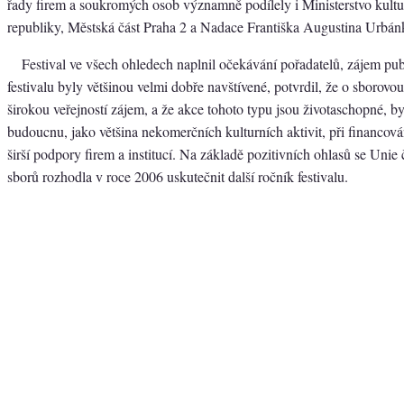
řady firem a soukromých osob významně podílely i Ministerstvo kult
republiky, Městská část Praha 2 a Nadace Františka Augustina Urbán
Festival ve všech ohledech naplnil očekávání pořadatelů, zájem pub
festivalu byly většinou velmi dobře navštívené, potvrdil, že o sborovo
širokou veřejností zájem, a že akce tohoto typu jsou životaschopné, by
budoucnu, jako většina nekomerčních kulturních aktivit, při financov
širší podpory firem a institucí. Na základě pozitivních ohlasů se Uni
sborů rozhodla v roce 2006 uskutečnit další ročník festivalu.